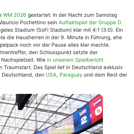
lplan Excel – kostenlos
 automatisch ausfüllen
ie
WM 2026
gestartet: In der Nacht zum Samstag
auricio Pochettino sein
Auftaktspiel der Gruppe D
les Stadium (SoFi Stadium) klar mit 4:1 (3:0). Ein
e die Hausherren in der 9. Minute in Führung, ehe
elpack noch vor der Pause alles klar machte.
hrentreffer, den Schlusspunkt setzte der
 Nachspielzeit. Wie
in unserem Spielbericht
 Traumstart. Das Spiel lief in Deutschland exklusiv
us Deutschland, den
USA
,
Paraguay
und dem Rest der