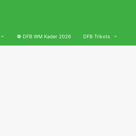
⚽ DFB WM Kader 2026
DFB Trikots
 & Tabelle
Frauenfußball heute
Deutschland Frauen Fußball Nationalmannschaft
 & Tabelle
Deutschland Frauen Länderspiele 2026 – DFB Spielplan
2026
lplan &
Deutschland Frauen Länderspiele 2025 – DFB Spielplan
2025
lplan &
Deutsche Frauen Nationalmannschaft DFB Kader 2025 &
Erfolge
elplan &