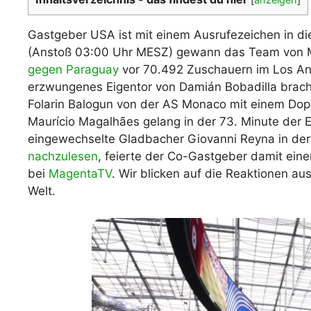
WM 2026 Spie
downloaden &
Gastgeber USA ist mit einem Ausrufezeichen in d
(Anstoß 03:00 Uhr MESZ) gewann das Team von M
gegen Paraguay
vor 70.492 Zuschauern im Los Ange
erzwungenes Eigentor von Damián Bobadilla bracht
Folarin Balogun von der AS Monaco mit einem Dopp
Maurício Magalhães gelang in der 73. Minute der E
eingewechselte Gladbacher Giovanni Reyna in der
nachzulesen
, feierte der Co-Gastgeber damit einen
bei
MagentaTV
. Wir blicken auf die Reaktionen a
Welt.