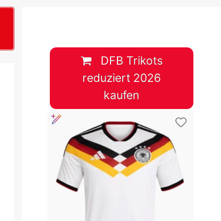
B
plan &
lplan &
DFB Trikots
reduziert 2026
lplan &
kaufen
 & Tabelle
 & Tabelle
 & Tabelle
 & Tabelle