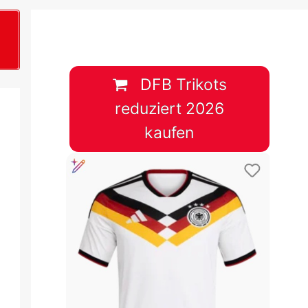
B
plan &
lplan &
DFB Trikots
reduziert 2026
lplan &
kaufen
 & Tabelle
 & Tabelle
 & Tabelle
 & Tabelle