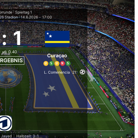
orrunde
Spieltag 1
|
26 Stadion
14.6.2026
-
17:00
|
:
1
0
0.40
xG
Curaçao
RGEBNIS
U
S
U
N
S
L. Comenencia
21'
. Jayed
Halbzeit: 3-1
|