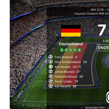
WM 2026 - V
Houston Stadium WM 20
7
3.9
Deutschland
ENDE
S
S
S
S
S
Felix Nmecha
6'
Nico Schlotterbeck
38'
Kai Havertz
45'+5'
Jamal Musiala
47'
Nathaniel Brown
68'
Deniz Undav
78'
Kai Havertz
88'
Schiedsrichter: J