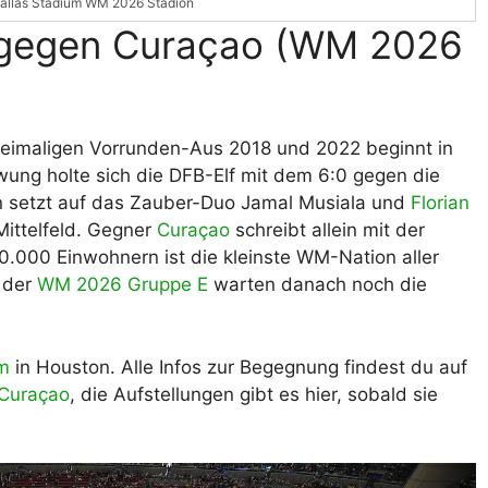
allas Stadium WM 2026 Stadion
 gegen Curaçao (WM 2026
eimaligen Vorrunden-Aus 2018 und 2022 beginnt in
ng holte sich die DFB-Elf mit dem 6:0 gegen die
n setzt auf das Zauber-Duo Jamal Musiala und
Florian
Mittelfeld. Gegner
Curaçao
schreibt allein mit der
50.000 Einwohnern ist die kleinste WM-Nation aller
n der
WM 2026 Gruppe E
warten danach noch die
m
in Houston. Alle Infos zur Begegnung findest du auf
 Curaçao
, die Aufstellungen gibt es hier, sobald sie