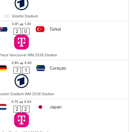
Gillette Stadium
0.81
1.30
xG
Türkei
2
0
Place Vancouver WM 2026 Stadion
3.90
0.40
xG
Curaçao
7
1
uston Stadium WM 2026 Stadion
0.70
0.54
xG
Japan
2
2