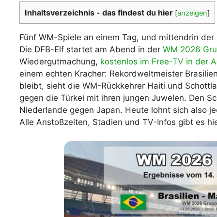
Inhaltsverzeichnis - das findest du hier
[
anzeigen
]
WM 2026 Spie
downloaden &
Fünf WM-Spiele an einem Tag, und mittendrin der
Die DFB-Elf startet am Abend in der
WM 2026 Gru
Wiedergutmachung,
kostenlos im Free-TV in der 
einem echten Kracher: Rekordweltmeister Brasilie
bleibt, sieht die WM-Rückkehrer Haiti und Schott
gegen die Türkei mit ihren jungen Juwelen. Den S
Niederlande gegen Japan. Heute lohnt sich also je
Alle Anstoßzeiten, Stadien und TV-Infos gibt es hi