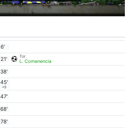
6'
Tor
21'
L. Comenencia
38'
45'
+5
47'
68'
78'