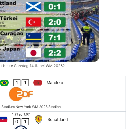
elt heute Sonntag 14.6. bei WM 2026?
1
1
Marokko
e Stadium New York WM 2026 Stadion
1.21
1.07
xG
Schottland
0
1