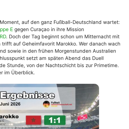
lplan Excel – kostenlos
 automatisch ausfüllen
 Moment, auf den ganz Fußball-Deutschland wartet:
ppe E
gegen Curaçao in ihre Mission
ARD
. Doch der Tag beginnt schon um Mitternacht mit
n trifft auf Geheimfavorit Marokko. Wer danach wach
land sowie in den frühen Morgenstunden Australien
chlusspunkt setzt am späten Abend das Duell
de Stunde, von der Nachtschicht bis zur Primetime.
er im Überblick.