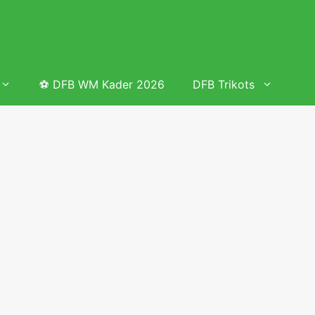
⚽ DFB WM Kader 2026
DFB Trikots
 & Tabelle
Frauenfußball heute
Deutschland Frauen Fußball Nationalmannschaft
 & Tabelle
Deutschland Frauen Länderspiele 2026 – DFB Spielplan
2026
lplan &
Deutschland Frauen Länderspiele 2025 – DFB Spielplan
2025
lplan &
Deutsche Frauen Nationalmannschaft DFB Kader 2025 &
Erfolge
elplan &