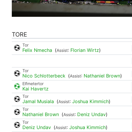
TORE
Tor
Felix Nmecha
(
:
Florian Wirtz
)
Assist
Tor
Nico Schlotterbeck
(
:
Nathaniel Brown
)
Assist
Elfmetertor
Kai Havertz
Tor
Jamal Musiala
(
:
Joshua Kimmich
)
Assist
Tor
Nathaniel Brown
(
:
Deniz Undav
)
Assist
Tor
Deniz Undav
(
:
Joshua Kimmich
)
Assist