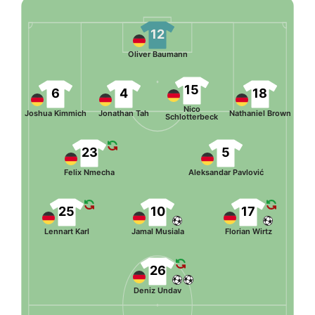
12
Oliver Baumann
15
6
4
18
Nico
Joshua Kimmich
Jonathan Tah
Nathaniel Brown
Schlotterbeck
23
5
Felix Nmecha
Aleksandar Pavlović
25
10
17
Lennart Karl
Jamal Musiala
Florian Wirtz
26
Deniz Undav