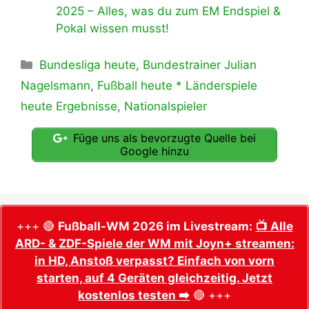
2025 – Alles, was du zum EM Endspiel &
Pokal wissen musst!
Kategorien
Bundesliga heute
,
Bundestrainer Julian
Nagelsmann
,
Fußball heute * Länderspiele
heute Ergebnisse
,
Nationalspieler
Füge uns als bevorzugte Quelle bei
Google hinzu
+++ 🔴
Fußball-WM 2026 im Livestream:
📺 Alle
ARD- & ZDF-Spiele der WM mit Joyn+ streamen:
in HD, Anstoß verpasst? Einfach von vorn
starten, auf 4 Geräten gleichzeitig. Jetzt
kostenlos testen ➡️
🔴 +++