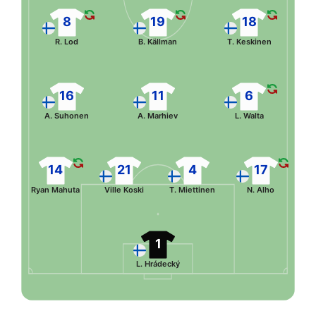
8
19
18
R. Lod
B. Källman
T. Keskinen
16
11
6
A. Suhonen
A. Marhiev
L. Walta
14
21
4
17
Ryan Mahuta
Ville Koski
T. Miettinen
N. Alho
1
L. Hrádecký