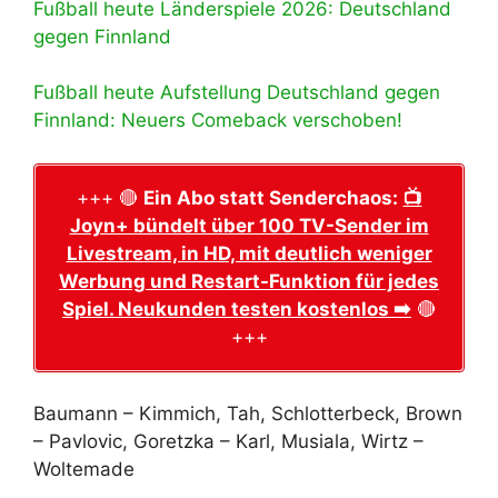
Fußball heute Länderspiele 2026: Deutschland
gegen Finnland
Fußball heute Aufstellung Deutschland gegen
Finnland: Neuers Comeback verschoben!
+++ 🔴
Ein Abo statt Senderchaos:
📺
Joyn+ bündelt über 100 TV-Sender im
Livestream, in HD, mit deutlich weniger
Werbung und Restart-Funktion für jedes
Spiel. Neukunden testen kostenlos ➡️
🔴
+++
Baumann – Kimmich, Tah, Schlotterbeck, Brown
– Pavlovic, Goretzka – Karl, Musiala, Wirtz –
Woltemade