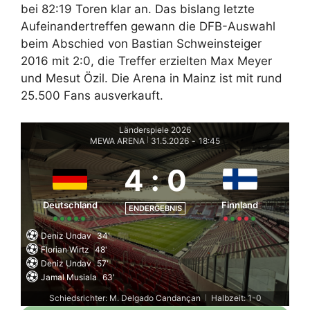
bei 82:19 Toren klar an. Das bislang letzte
Aufeinandertreffen gewann die DFB-Auswahl
beim Abschied von Bastian Schweinsteiger
2016 mit 2:0, die Treffer erzielten Max Meyer
und Mesut Özil. Die Arena in Mainz ist mit rund
25.500 Fans ausverkauft.
Länderspiele 2026
MEWA ARENA
31.5.2026
-
18:45
|
4
:
0
Deutschland
Finnland
ENDERGEBNIS
Deniz Undav
34'
Florian Wirtz
48'
Deniz Undav
57'
Jamal Musiala
63'
Schiedsrichter: M. Delgado Candançan
Halbzeit: 1-0
|