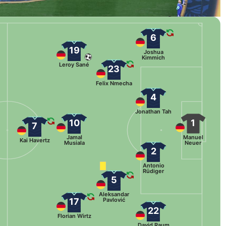
6
19
Joshua
Kimmich
Leroy Sané
23
Felix Nmecha
4
Jonathan Tah
10
1
7
Jamal
Manuel
Kai Havertz
Musiala
Neuer
2
Antonio
Rüdiger
5
Aleksandar
17
Pavlović
22
Florian Wirtz
David Raum