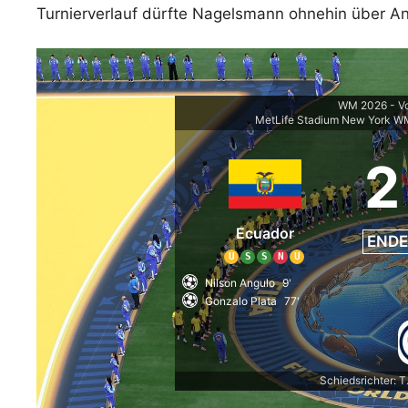
Turnierverlauf dürfte Nagelsmann ohnehin über 
WM 2026 - V
MetLife Stadium New York W
2
Ecuador
ENDE
U
S
S
N
U
Nilson Angulo
9'
Gonzalo Plata
77'
Schiedsrichter: T