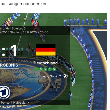
Anpassungen nachdenken.
orrunde
Spieltag 3
|
M 2026 Stadion
25.6.2026
-
20:00
|
:
1
Deutschland
RGEBNIS
S
S
S
S
S
Leroy Sané
2'
. Penso
Halbzeit: 1-1
|