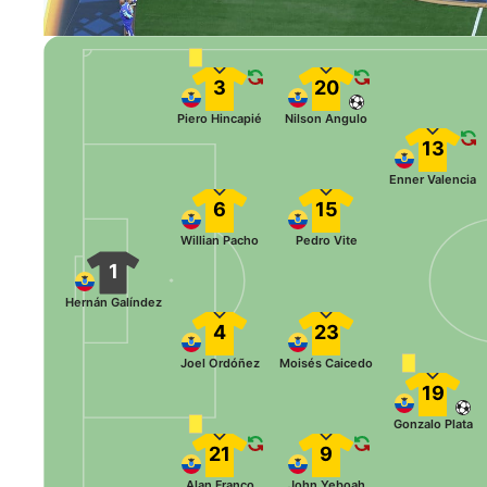
3
20
Piero Hincapié
Nilson Angulo
13
Enner Valencia
6
15
Willian Pacho
Pedro Vite
1
Hernán Galíndez
4
23
Joel Ordóñez
Moisés Caicedo
19
Gonzalo Plata
21
9
Alan Franco
John Yeboah