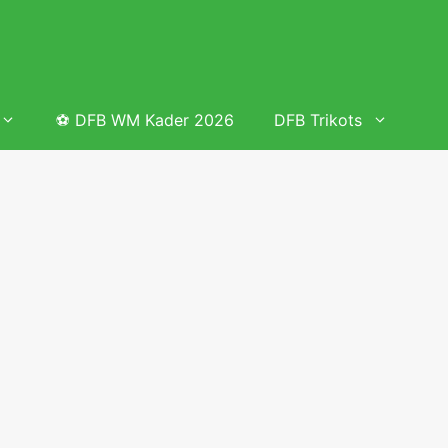
⚽ DFB WM Kader 2026
DFB Trikots
 & Tabelle
Frauenfußball heute
Deutschland Frauen Fußball Nationalmannschaft
 & Tabelle
Deutschland Frauen Länderspiele 2026 – DFB Spielplan
2026
lplan &
Deutschland Frauen Länderspiele 2025 – DFB Spielplan
2025
lplan &
Deutsche Frauen Nationalmannschaft DFB Kader 2025 &
Erfolge
elplan &