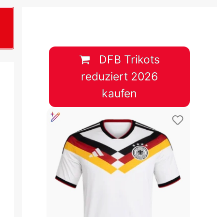
B
plan &
lplan &
DFB Trikots
reduziert 2026
lplan &
kaufen
 & Tabelle
 & Tabelle
 & Tabelle
 & Tabelle