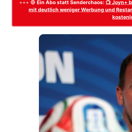
+++ 🔴
Ein Abo statt Senderchaos:
📺 Joyn+ b
mit deutlich weniger Werbung und Restar
kostenl