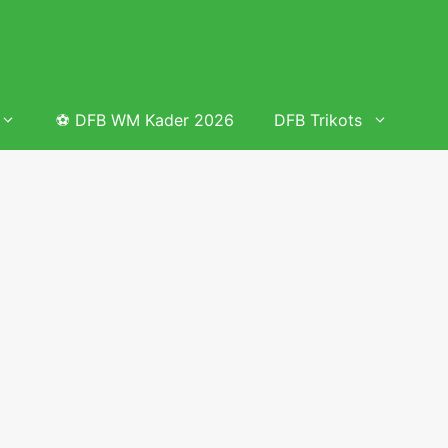
⚽ DFB WM Kader 2026
DFB Trikots
 & Tabelle
Frauenfußball heute
Deutschland Frauen Fußball Nationalmannschaft
 & Tabelle
Deutschland Frauen Länderspiele 2026 – DFB Spielplan
2026
lplan &
Deutschland Frauen Länderspiele 2025 – DFB Spielplan
2025
lplan &
Deutsche Frauen Nationalmannschaft DFB Kader 2025 &
Erfolge
elplan &