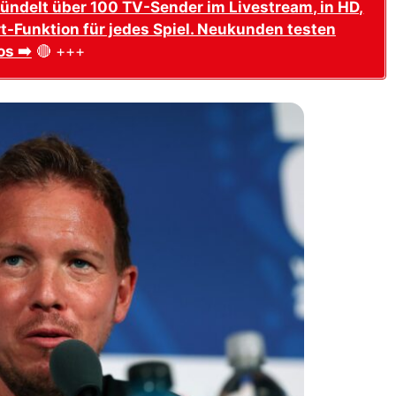
ündelt über 100 TV-Sender im Livestream, in HD,
t-Funktion für jedes Spiel. Neukunden testen
os ➡️
🔴 +++