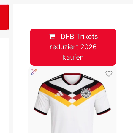
B
plan &
lplan &
DFB Trikots
reduziert 2026
lplan &
kaufen
 & Tabelle
 & Tabelle
 & Tabelle
 & Tabelle