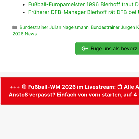
Fußball-Europameister 1996 Bierhoff traut 
Früherer DFB-Manager Bierhoff rät DFB be
Kategorien
Bundestrainer Julian Nagelsmann
,
Bundestrainer Jürgen 
2026 News
Füge uns als bevorzu
+++ 🔴
Fußball-WM 2026 im Livestream:
📺 Alle 
Anstoß verpasst? Einfach von vorn starten, auf 4 