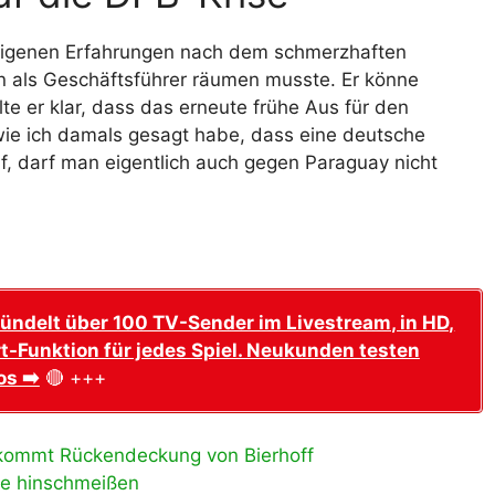
 eigenen Erfahrungen nach dem schmerzhaften
n als Geschäftsführer räumen musste. Er könne
llte er klar, dass das erneute frühe Aus für den
 wie ich damals gesagt habe, dass eine deutsche
f, darf man eigentlich auch gegen Paraguay nicht
ündelt über 100 TV-Sender im Livestream, in HD,
t-Funktion für jedes Spiel. Neukunden testen
os ➡️
🔴 +++
kommt Rückendeckung von Bierhoff
te hinschmeißen