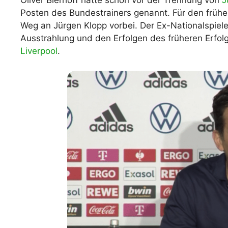
Oliver Bierhoff hatte schon vor der Trennung von
J
Posten des Bundestrainers genannt. Für den früher
WM 2026 Spie
downloaden &
Weg an Jürgen Klopp vorbei. Der Ex-Nationalspiel
Ausstrahlung und den Erfolgen des früheren Erfo
Liverpool
.