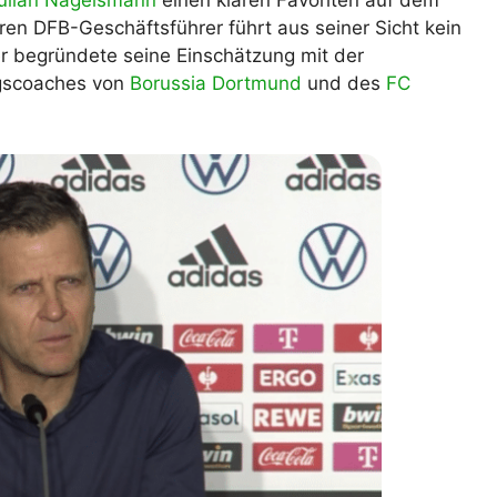
ulian Nagelsmann
einen klaren Favoriten auf dem
en DFB-Geschäftsführer führt aus seiner Sicht kein
lplan Excel – kostenlos
 automatisch ausfüllen
er begründete seine Einschätzung mit der
lgscoaches von
Borussia Dortmund
und des
FC