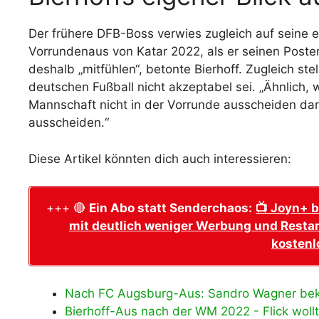
Der frühere DFB-Boss verwies zugleich auf seine
Vorrundenaus von Katar 2022, als er seinen Poste
deshalb „mitfühlen“, betonte Bierhoff. Zugleich ste
deutschen Fußball nicht akzeptabel sei. „Ähnlich,
Mannschaft nicht in der Vorrunde ausscheiden dar
ausscheiden.“
Diese Artikel könnten dich auch interessieren:
+++ 🔴
Ein Abo statt Senderchaos:
📺 Joyn+ b
mit deutlich weniger Werbung und Restar
kostenl
Nach FC Augsburg-Aus: Sandro Wagner be
Bierhoff-Aus nach der WM 2022 - Flick woll