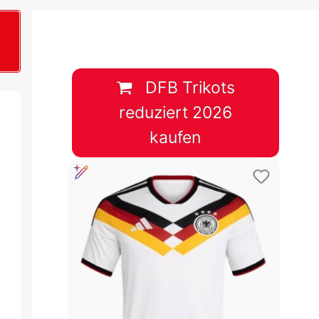
B
plan &
lplan &
DFB Trikots
reduziert 2026
lplan &
kaufen
 & Tabelle
 & Tabelle
 & Tabelle
 & Tabelle