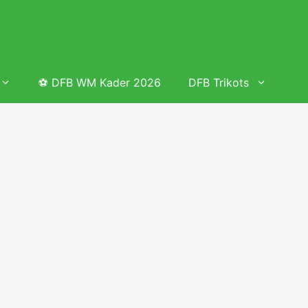
⚽ DFB WM Kader 2026
DFB Trikots
 & Tabelle
Frauenfußball heute
Deutschland Frauen Fußball Nationalmannschaft
 & Tabelle
Deutschland Frauen Länderspiele 2026 – DFB Spielplan
2026
lplan &
Deutschland Frauen Länderspiele 2025 – DFB Spielplan
2025
lplan &
Deutsche Frauen Nationalmannschaft DFB Kader 2025 &
Erfolge
elplan &