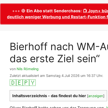
WM 2026 Sech
Termine, Ans
Wer wird Fußball-Weltmeister 2026?
+++ 🔴
Ein Abo statt Senderchaos:
📺 Joyn+ bü
deutlich weniger Werbung und Restart-Funktion f
WM 2026 Acht
Alle WM 2026 Trainer
Termine, Ans
Panini WM 2026 Sticker
WM 2026 Vier
Spielorte, T
Panini WM 2026 Stickerkollektion
Bierhoff nach WM-A
WM 2026 Halb
Alle Fußball Weltmeister
Anstoßzeiten
das erste Ziel sein“
Adidas Trionda: offizielle WM 2026
WM 2026 Spie
Spielball
Spielort Mia
Alle Nationalspieler der FIFA Fußball WM
von
Nils Römeling
WM 2026 Fina
2026
Zuletzt aktualisiert am Samstag 4.Juli 2026 um 16:37 Uhr.
Weltmeister, 
🇩🇪
🇵🇾
WM 2026 Qualifikation in Europa: Tabelle
Fußball WM 
& Spielplan
Ausfüllen &
Inhaltsverzeichnis - das findest du hier
[
anzeigen
]
Fußball WM 20
PDF zum Dow