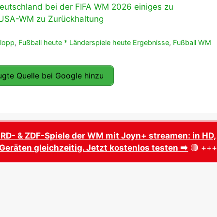
Deutschland bei der FIFA WM 2026 einiges zu
i USA-WM zu Zurückhaltung
Klopp
,
Fußball heute * Länderspiele heute Ergebnisse
,
Fußball WM
gte Quelle bei Google hinzu
ARD- & ZDF-Spiele der WM mit Joyn+ streamen: in HD,
Geräten gleichzeitig. Jetzt kostenlos testen ➡️
🔴 ++