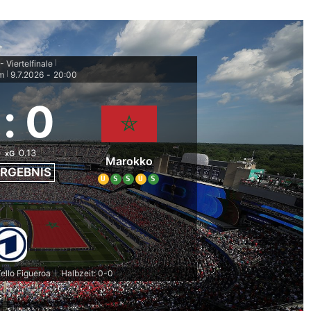
 Viertelfinale
|
um
9.7.2026
-
20:00
|
:
0
0
0.13
xG
Marokko
RGEBNIS
U
S
S
U
S
Tello Figueroa
Halbzeit: 0-0
|