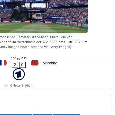
 möglichen Elfmeter-Szene nach einem Foul von
Mbappé im Viertelfinale der WM 2026 am 9. Juli 2026 im
 Getty Images North America via Getty Images)
3.10
0.13
xG
Marokko
2
0
Gillette Stadium