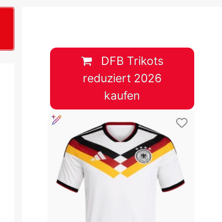
B
plan &
lplan &
DFB Trikots
reduziert 2026
lplan &
kaufen
 & Tabelle
 & Tabelle
 & Tabelle
 & Tabelle