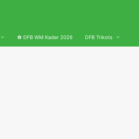
⚽ DFB WM Kader 2026
DFB Trikots
 & Tabelle
Frauenfußball heute
Deutschland Frauen Fußball Nationalmannschaft
 & Tabelle
Deutschland Frauen Länderspiele 2026 – DFB Spielplan
2026
lplan &
Deutschland Frauen Länderspiele 2025 – DFB Spielplan
2025
lplan &
Deutsche Frauen Nationalmannschaft DFB Kader 2025 &
Erfolge
elplan &