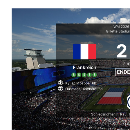
WM 2026 -
Gillette Stadi
2
3.1
Frankreich
ENDE
S
S
S
S
S
Kylian Mbappé
60'
Ousmane Dembélé
66'
Schiedsrichter: F. Raul 