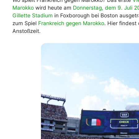
Wo spielt Frankreich gegen Marokko? Das erste
Vi
Marokko
wird heute am
Donnerstag, dem 9. Juli 2
WM 2026 Spie
downloaden &
Gillette Stadium
in Foxborough bei Boston ausgetra
zum Spiel
Frankreich gegen Marokko
. Hier findest
Anstoßzeit.