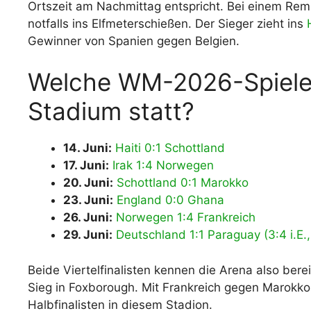
Ortszeit am Nachmittag entspricht. Bei einem Rem
notfalls ins Elfmeterschießen. Der Sieger zieht ins
Gewinner von Spanien gegen Belgien.
Welche WM-2026-Spiele 
Stadium statt?
14. Juni:
Haiti 0:1 Schottland
17. Juni:
Irak 1:4 Norwegen
20. Juni:
Schottland 0:1 Marokko
23. Juni:
England 0:0 Ghana
26. Juni:
Norwegen 1:4 Frankreich
29. Juni:
Deutschland 1:1 Paraguay (3:4 i.E.
Beide Viertelfinalisten kennen die Arena also bere
Sieg in Foxborough. Mit Frankreich gegen Marokko 
Halbfinalisten in diesem Stadion.