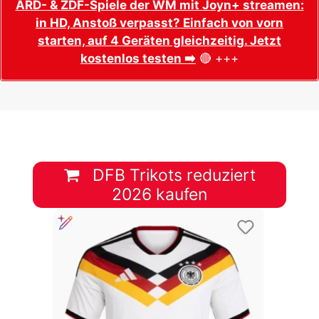
ARD- & ZDF-Spiele der WM mit Joyn+ streamen:
in HD, Anstoß verpasst? Einfach von vorn
starten, auf 4 Geräten gleichzeitig. Jetzt
kostenlos testen ➡️
🔴 +++
DFB Trikots reduziert
2026 kaufen