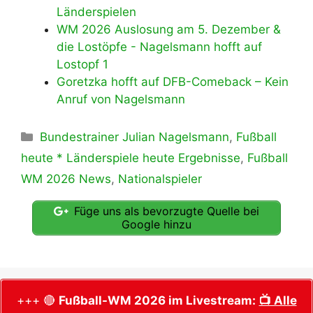
Länderspielen
WM 2026 Auslosung am 5. Dezember &
die Lostöpfe - Nagelsmann hofft auf
Lostopf 1
Goretzka hofft auf DFB-Comeback – Kein
Anruf von Nagelsmann
Kategorien
Bundestrainer Julian Nagelsmann
,
Fußball
heute * Länderspiele heute Ergebnisse
,
Fußball
WM 2026 News
,
Nationalspieler
Füge uns als bevorzugte Quelle bei
Google hinzu
+++ 🔴
Fußball-WM 2026 im Livestream:
📺 Alle