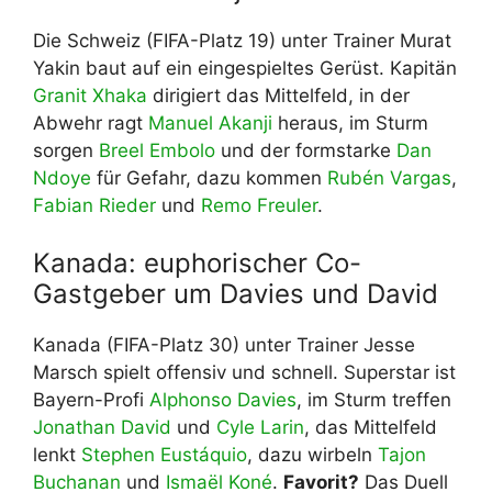
Die Schweiz (FIFA-Platz 19) unter Trainer Murat
Yakin baut auf ein eingespieltes Gerüst. Kapitän
Granit Xhaka
dirigiert das Mittelfeld, in der
Abwehr ragt
Manuel Akanji
heraus, im Sturm
sorgen
Breel Embolo
und der formstarke
Dan
Ndoye
für Gefahr, dazu kommen
Rubén Vargas
,
Fabian Rieder
und
Remo Freuler
.
Kanada: euphorischer Co-
Gastgeber um Davies und David
Kanada (FIFA-Platz 30) unter Trainer Jesse
Marsch spielt offensiv und schnell. Superstar ist
Bayern-Profi
Alphonso Davies
, im Sturm treffen
Jonathan David
und
Cyle Larin
, das Mittelfeld
lenkt
Stephen Eustáquio
, dazu wirbeln
Tajon
Buchanan
und
Ismaël Koné
.
Favorit?
Das Duell