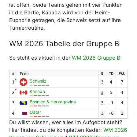
ist offen, beide Teams gehen mit vier Punkten
in die Partie, Kanada wird von der Heim-
Euphorie getragen, die Schweiz setzt auf ihre
Turnierroutine.
WM 2026 Tabelle der Gruppe B
So steht es aktuell in der
WM 2026 Gruppe B
:
#
Team
B
TD
Pkt.
▲
Schweiz
1
3
4
7
▼
Kanada
2
3
5
4
Bosnien & Herzegovina
3
3
-1
4
Qatar
4
3
-8
1
Du willst wissen, wer alles im Aufgebot steht?
Hier findest du die kompletten Kader:
WM 2026