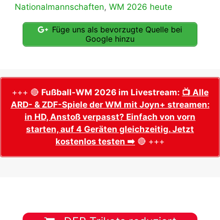
Nationalmannschaften
,
WM 2026 heute
Füge uns als bevorzugte Quelle bei
Google hinzu
+++ 🔴
Fußball-WM 2026 im Livestream:
📺 Alle
ARD- & ZDF-Spiele der WM mit Joyn+ streamen:
in HD, Anstoß verpasst? Einfach von vorn
starten, auf 4 Geräten gleichzeitig. Jetzt
kostenlos testen ➡️
🔴 +++