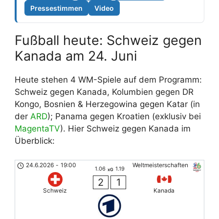
Pressestimmen
Video
Fußball heute: Schweiz gegen
Kanada am 24. Juni
Heute stehen 4 WM-Spiele auf dem Programm:
Schweiz gegen Kanada, Kolumbien gegen DR
Kongo, Bosnien & Herzegowina gegen Katar (in
der
ARD
); Panama gegen Kroatien (exklusiv bei
MagentaTV
). Hier Schweiz gegen Kanada im
Überblick:
24.6.2026
-
19:00
Weltmeisterschaften
1.06
1.19
xG
2
1
Schweiz
Kanada