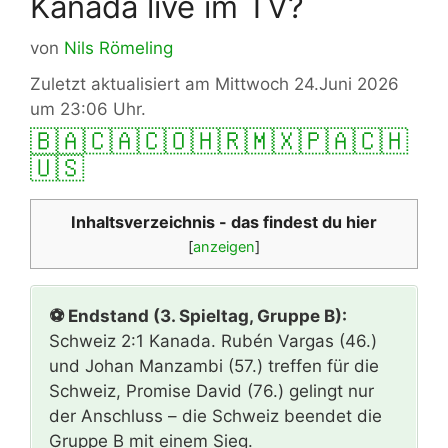
Kanada live im TV?
von
Nils Römeling
Zuletzt aktualisiert am Mittwoch 24.Juni 2026
um 23:06 Uhr.
🇧🇦
🇨🇦
🇨🇴
🇭🇷
🇲🇽
🇵🇦
🇨🇭
🇺🇸
Inhaltsverzeichnis - das findest du hier
[
anzeigen
]
⚽ Endstand (3. Spieltag, Gruppe B):
Schweiz 2:1 Kanada. Rubén Vargas (46.)
und Johan Manzambi (57.) treffen für die
Schweiz, Promise David (76.) gelingt nur
der Anschluss – die Schweiz beendet die
Gruppe B mit einem Sieg.