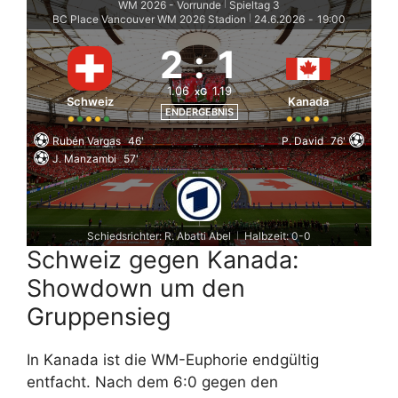
WM 2026 - Vorrunde
Spieltag 3
|
BC Place Vancouver WM 2026 Stadion
24.6.2026
-
19:00
|
2
:
1
1.06
1.19
xG
Schweiz
Kanada
ENDERGEBNIS
Rubén Vargas
46'
P. David
76'
J. Manzambi
57'
Schiedsrichter: R. Abatti Abel
Halbzeit: 0-0
|
Schweiz gegen Kanada:
Showdown um den
Gruppensieg
In Kanada ist die WM-Euphorie endgültig
entfacht. Nach dem 6:0 gegen den