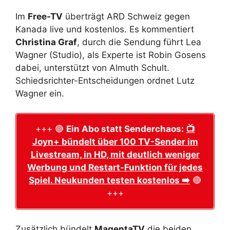
Im
Free-TV
überträgt ARD Schweiz gegen
Kanada live und kostenlos. Es kommentiert
Christina Graf
, durch die Sendung führt Lea
Wagner (Studio), als Experte ist Robin Gosens
dabei, unterstützt von Almuth Schult.
Schiedsrichter-Entscheidungen ordnet Lutz
Wagner ein.
+++ 🔴
Ein Abo statt Senderchaos:
📺
Joyn+ bündelt über 100 TV-Sender im
Livestream, in HD, mit deutlich weniger
Werbung und Restart-Funktion für jedes
Spiel. Neukunden testen kostenlos ➡️
🔴
+++
Zusätzlich bündelt
MagentaTV
die beiden