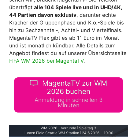
überträgt
alle 104 Spiele live und in UHD/4K,
44 Partien davon exklusiv
, darunter echte
Kracher der Gruppenphase und K.o.-Spiele bis
hin zu Sechzehntel-, Achtel- und Viertelfinals.
MagentaTV Flex gibt es ab 11 Euro im Monat
und ist monatlich kündbar. Alle Details zum
Angebot findest du auf unserer Übersichtsseite
FIFA WM 2026 bei MagentaTV
.
MagentaTV zur WM
2026 buchen
Anmeldung in schnellen 3
Minuten
WM 2026 - Vorrunde
Spieltag 3
|
Lumen Field Seattle WM Stadion
24.6.2026
-
19:00
|