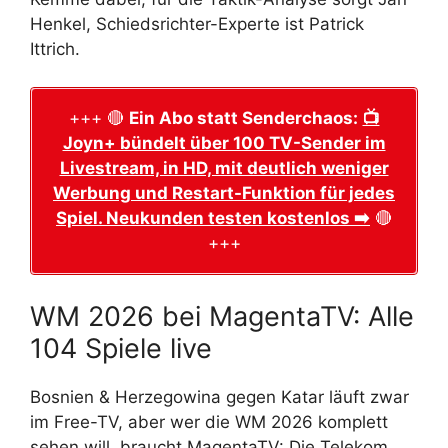
Henkel, Schiedsrichter-Experte ist Patrick
Ittrich.
+++ 🔴
Ein Abo statt Senderchaos:
📺
Joyn+ bündelt über 100 TV-Sender im
Livestream, in HD, mit deutlich weniger
Werbung und Restart-Funktion für jedes
Spiel. Neukunden testen kostenlos ➡️
🔴
+++
WM 2026 bei MagentaTV: Alle
104 Spiele live
Bosnien & Herzegowina gegen Katar läuft zwar
im Free-TV, aber wer die WM 2026 komplett
sehen will, braucht MagentaTV: Die Telekom