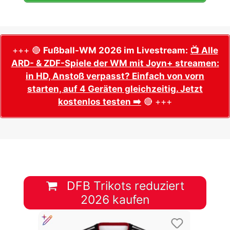
+++ 🔴
Fußball-WM 2026 im Livestream:
📺 Alle
ARD- & ZDF-Spiele der WM mit Joyn+ streamen:
in HD, Anstoß verpasst? Einfach von vorn
starten, auf 4 Geräten gleichzeitig. Jetzt
kostenlos testen ➡️
🔴 +++
DFB Trikots reduziert
2026 kaufen