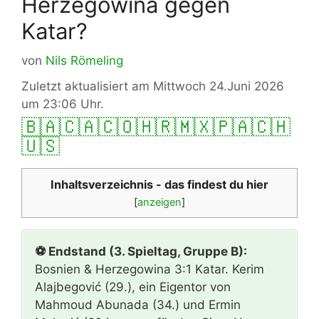
Herzegowina gegen
Katar?
von
Nils Römeling
Zuletzt aktualisiert am Mittwoch 24.Juni 2026
um 23:06 Uhr.
🇧🇦
🇨🇦
🇨🇴
🇭🇷
🇲🇽
🇵🇦
🇨🇭
🇺🇸
Inhaltsverzeichnis - das findest du hier
[
anzeigen
]
⚽ Endstand (3. Spieltag, Gruppe B):
Bosnien & Herzegowina 3:1 Katar. Kerim
Alajbegović (29.), ein Eigentor von
Mahmoud Abunada (34.) und Ermin