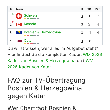
#
Team
B
TD
Pkt.
▲
Schweiz
1
3
4
7
▼
Kanada
2
3
5
4
Bosnien & Herzegovina
3
3
-1
4
Qatar
4
3
-8
1
Du willst wissen, wer alles im Aufgebot steht?
Hier findest du die kompletten Kader:
WM 2026
Kader von Bosnien & Herzegowina
und
WM
2026 Kader von Katar
.
FAQ zur TV-Übertragung
Bosnien & Herzegowina
gegen Katar
Wer überträgt Bosnien &