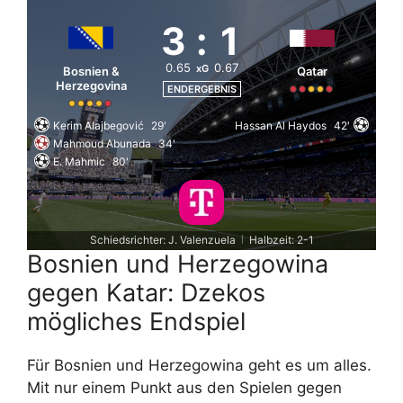
3
:
1
0.65
0.67
xG
Bosnien &
Qatar
Herzegovina
ENDERGEBNIS
Kerim Alajbegović
29'
Hassan Al Haydos
42'
Mahmoud Abunada
34'
E. Mahmic
80'
Schiedsrichter: J. Valenzuela
Halbzeit: 2-1
|
Bosnien und Herzegowina
gegen Katar: Dzekos
mögliches Endspiel
Für Bosnien und Herzegowina geht es um alles.
Mit nur einem Punkt aus den Spielen gegen