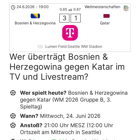
24.6.2026
-
19:00
Weltmeisterschaften
0.65
0.67
xG
3
1
Bosnien & Herzegovina
Qatar
Lumen Field Seattle WM Stadion
Wer überträgt Bosnien &
Herzegowina gegen Katar im
TV und Livestream?
Wer spielt heute?
Bosnien & Herzegowina
gegen Katar (WM 2026 Gruppe B, 3.
Spieltag)
Wann?
Mittwoch, 24. Juni 2026
Anstoß?
21:00 Uhr MESZ (12:00 Uhr
Ortszeit am Mittwoch in Seattle)