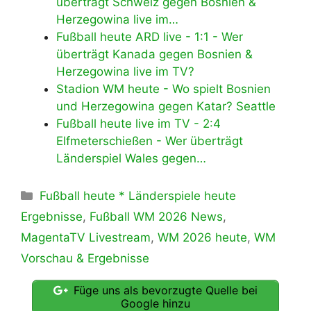
überträgt Schweiz gegen Bosnien &
Herzegowina live im…
Fußball heute ARD live - 1:1 - Wer
überträgt Kanada gegen Bosnien &
Herzegowina live im TV?
Stadion WM heute - Wo spielt Bosnien
und Herzegowina gegen Katar? Seattle
Fußball heute live im TV - 2:4
Elfmeterschießen - Wer überträgt
Länderspiel Wales gegen…
Kategorien
Fußball heute * Länderspiele heute
Ergebnisse
,
Fußball WM 2026 News
,
MagentaTV Livestream
,
WM 2026 heute
,
WM
Vorschau & Ergebnisse
Füge uns als bevorzugte Quelle bei
Google hinzu