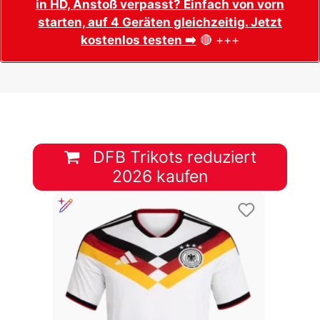
in HD, Anstoß verpasst? Einfach von vorn
starten, auf 4 Geräten gleichzeitig. Jetzt
kostenlos testen ➡️
🔴 +++
DFB Trikots reduziert
2026 kaufen