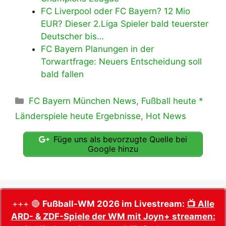
FC Liverpool oder FC Bayern? 12 Mio
EUR? Dieser 2.Liga Spieler bald teuerster
Deutscher bis…
FC Bayern Planungen in der
Torwartfrage: Neuers Entscheidung soll
bald fallen
Kategorien
FC Bayern München News
,
Fußball heute *
Länderspiele heute Ergebnisse
,
Hot News
Füge uns als bevorzugte Quelle bei
Google hinzu
+++ 🔴
Fußball-WM 2026 im Livestream:
📺 Alle
ARD- & ZDF-Spiele der WM mit Joyn+ streamen: