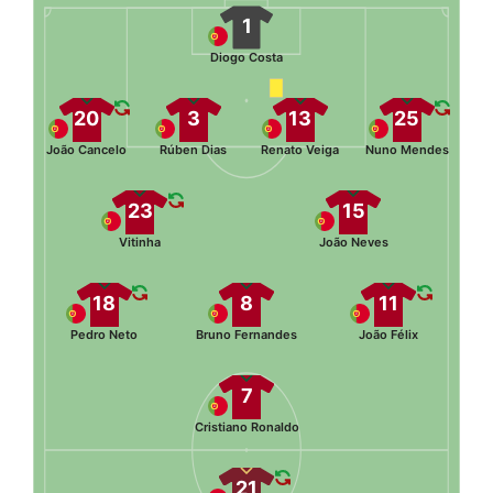
1
Diogo Costa
20
3
13
25
João Cancelo
Rúben Dias
Renato Veiga
Nuno Mendes
23
15
Vitinha
João Neves
18
8
11
Pedro Neto
Bruno Fernandes
João Félix
7
Cristiano Ronaldo
21