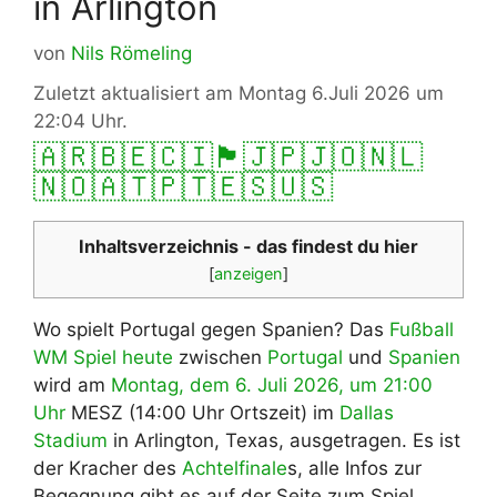
in Arlington
von
Nils Römeling
Zuletzt aktualisiert am Montag 6.Juli 2026 um
22:04 Uhr.
🇦🇷
🇧🇪
🇨🇮
🏴󠁧󠁢󠁥󠁮󠁧󠁿
🇯🇵
🇯🇴
🇳🇱
🇳🇴
🇦🇹
🇵🇹
🇪🇸
🇺🇸
Inhaltsverzeichnis - das findest du hier
[
anzeigen
]
Wo spielt Portugal gegen Spanien? Das
Fußball
WM Spiel heute
zwischen
Portugal
und
Spanien
wird am
Montag, dem 6. Juli 2026, um 21:00
Uhr
MESZ (14:00 Uhr Ortszeit) im
Dallas
Stadium
in Arlington, Texas, ausgetragen. Es ist
der Kracher des
Achtelfinale
s, alle Infos zur
Begegnung gibt es auf der Seite zum Spiel