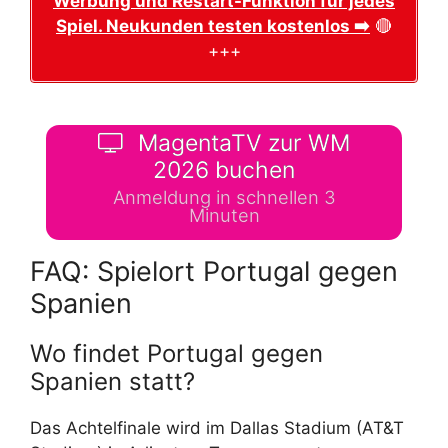
Werbung und Restart-Funktion für jedes
Spiel. Neukunden testen kostenlos ➡️
🔴
+++
MagentaTV zur WM
2026 buchen
Anmeldung in schnellen 3
Minuten
FAQ: Spielort Portugal gegen
Spanien
Wo findet Portugal gegen
Spanien statt?
Das Achtelfinale wird im Dallas Stadium (AT&T