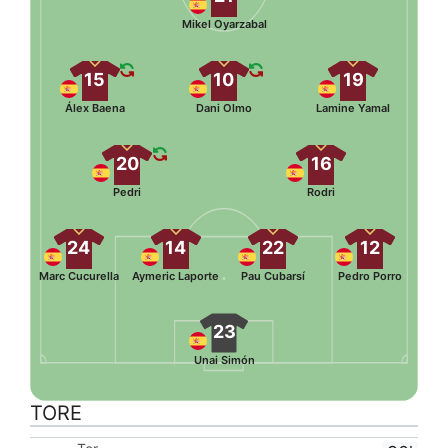
Mikel Oyarzabal
15
10
19
Álex Baena
Dani Olmo
Lamine Yamal
20
16
Pedri
Rodri
24
14
22
12
Marc Cucurella
Aymeric Laporte
Pau Cubarsí
Pedro Porro
23
Unai Simón
TORE