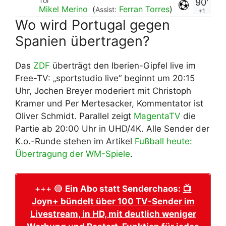
Tor
90'
Mikel Merino
(
Ferran Torres
)
Assist:
+1
Wo wird Portugal gegen
Spanien übertragen?
Das
ZDF
überträgt den Iberien-Gipfel live im
Free-TV: „sportstudio live“ beginnt um 20:15
Uhr, Jochen Breyer moderiert mit Christoph
Kramer und Per Mertesacker, Kommentator ist
Oliver Schmidt. Parallel zeigt
MagentaTV
die
Partie ab 20:00 Uhr in UHD/4K. Alle Sender der
K.o.-Runde stehen im Artikel
Fußball heute:
Übertragung der WM-Spiele
.
+++ 🔴
Ein Abo statt Senderchaos:
📺
Joyn+ bündelt über 100 TV-Sender im
Livestream, in HD, mit deutlich weniger