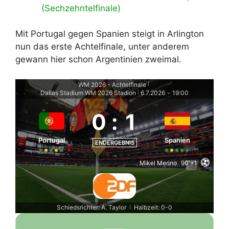
(Sechzehntelfinale)
Mit Portugal gegen Spanien steigt in Arlington
nun das erste Achtelfinale, unter anderem
gewann hier schon Argentinien zweimal.
WM 2026 - Achtelfinale
|
Dallas Stadium WM 2026 Stadion
6.7.2026
-
19:00
|
0
:
1
Portugal
Spanien
ENDERGEBNIS
Mikel Merino
90'+1'
Schiedsrichter: A. Taylor
Halbzeit: 0-0
|