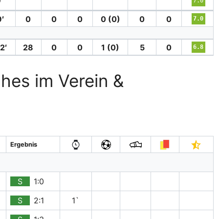
′
7.0
′
0
0
0
0 (0)
0
0
7.0
2′
28
0
0
1 (0)
5
0
6.8
hes im Verein &
Ergebnis
S
1:0
S
2:1
1`