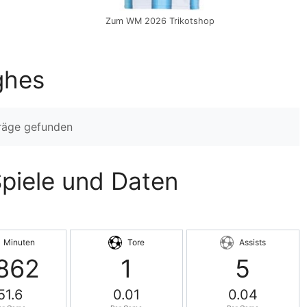
Zum WM 2026 Trikotshop
ghes
träge gefunden
Spiele und Daten
Minuten
Tore
Assists
862
1
5
51.6
0.01
0.04