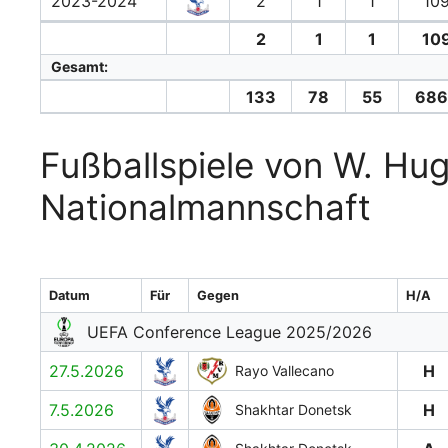
2023-2024
2
1
1
109
2
1
1
109
Gesamt:
133
78
55
686
Fußballspiele von W. Hug
Nationalmannschaft
Datum
Für
Gegen
H/A
UEFA Conference League 2025/2026
27.5.2026
H
Rayo Vallecano
7.5.2026
H
Shakhtar Donetsk