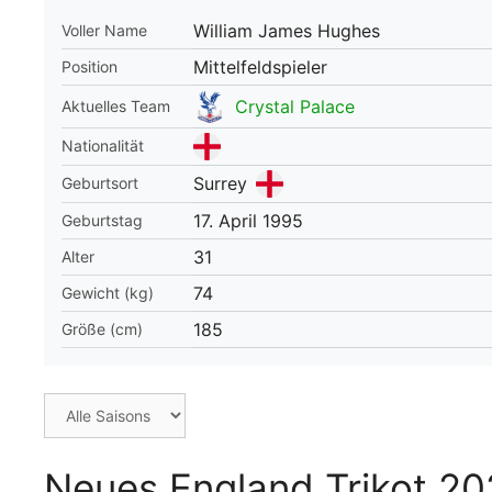
William James Hughes
Voller Name
WM 2026 Spie
downloaden &
Mittelfeldspieler
Position
Crystal Palace
Aktuelles Team
Nationalität
Surrey
Geburtsort
17. April 1995
Geburtstag
31
Alter
74
Gewicht (kg)
185
Größe (cm)
Neues England Trikot 2