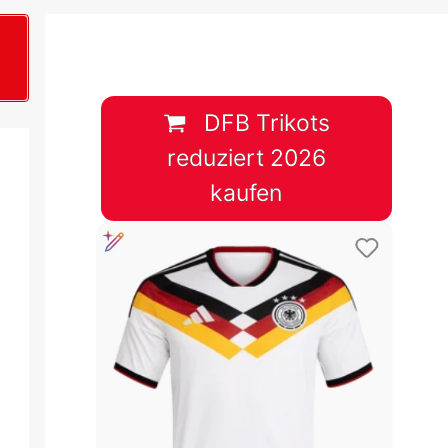
B
plan &
lplan &
DFB Trikots
reduziert 2026
lplan &
kaufen
 & Tabelle
 & Tabelle
 & Tabelle
 & Tabelle