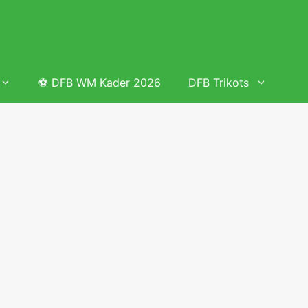
⚽ DFB WM Kader 2026
DFB Trikots
 & Tabelle
Frauenfußball heute
Deutschland Frauen Fußball Nationalmannschaft
 & Tabelle
Deutschland Frauen Länderspiele 2026 – DFB Spielplan
2026
lplan &
Deutschland Frauen Länderspiele 2025 – DFB Spielplan
2025
lplan &
Deutsche Frauen Nationalmannschaft DFB Kader 2025 &
Erfolge
elplan &