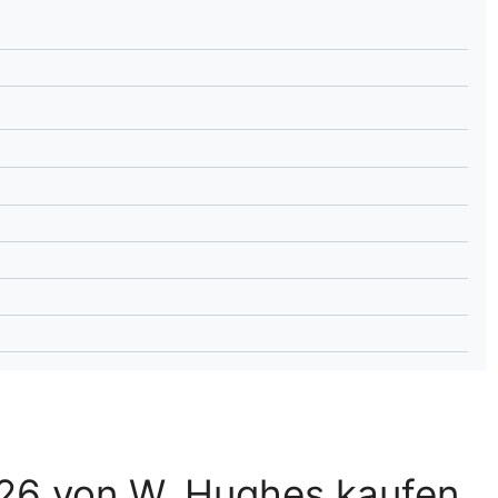
lplan Excel – kostenlos
 automatisch ausfüllen
026 von W. Hughes kaufen