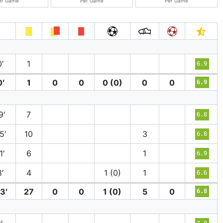
er Game
Per Game
Per Game
′
1
6.9
0′
1
0
0
0 (0)
0
0
6.9
9′
7
6.8
5′
10
3
6.8
1′
6
1
6.9
′
4
1 (0)
1
6.6
3′
27
0
0
1 (0)
5
0
6.8