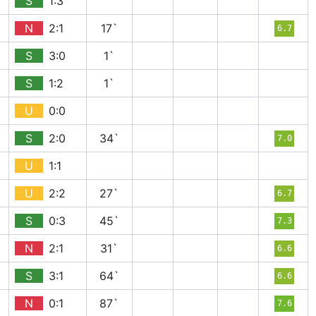
S
1:3
N
2:1
17`
6.7
S
3:0
1`
S
1:2
1`
U
0:0
S
2:0
34`
7.0
U
1:1
U
2:2
27`
6.7
S
0:3
45`
7.3
N
2:1
31`
6.6
S
3:1
64`
6.6
N
0:1
87`
7.6