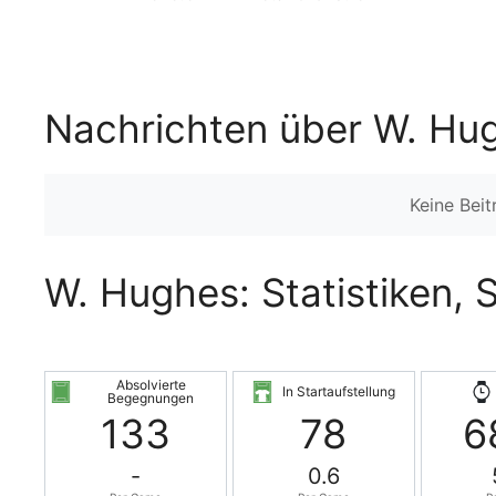
Nachrichten über W. Hu
Keine Bei
W. Hughes: Statistiken, 
Absolvierte
In Startaufstellung
Begegnungen
133
78
6
-
0.6