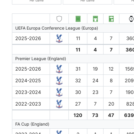
Per Game
Per Game
P
UEFA Europa Conference League (Europa)
2025-2026
11
4
7
360
11
4
7
36
Premier League (England)
2025-2026
31
19
12
156
2024-2025
32
24
8
209
2023-2024
30
23
7
190
2022-2023
27
7
20
828
120
73
47
639
FA Cup (England)