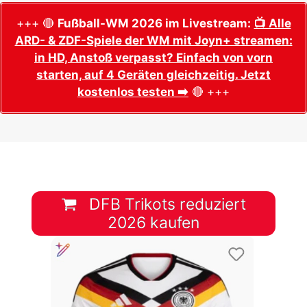
+++ 🔴
Fußball-WM 2026 im Livestream:
📺 Alle
ARD- & ZDF-Spiele der WM mit Joyn+ streamen:
in HD, Anstoß verpasst? Einfach von vorn
starten, auf 4 Geräten gleichzeitig. Jetzt
kostenlos testen ➡️
🔴 +++
DFB Trikots reduziert
2026 kaufen