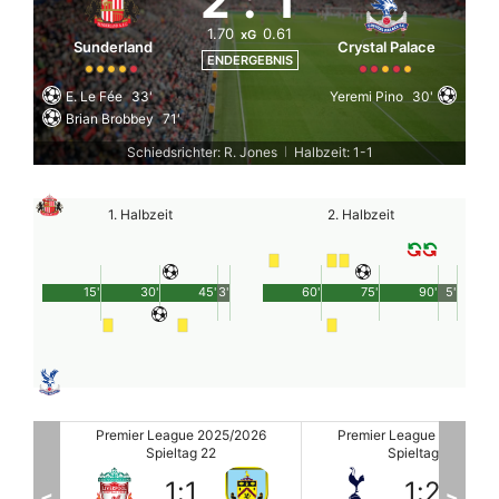
2
:
1
1.70
0.61
xG
Sunderland
Crystal Palace
ENDERGEBNIS
E. Le Fée
33'
Yeremi Pino
30'
Brian Brobbey
71'
Schiedsrichter: R. Jones
Halbzeit: 1-1
|
1. Halbzeit
2. Halbzeit
15'
30'
45'
3'
60'
75'
90'
5'
2026
Premier League 2025/2026
Premier League 2025/20
Spieltag 22
Spieltag 22
1
:
2
2
:
0
<
>