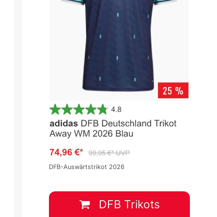
5
Premier League 2024/2025
Premier League 2024/2025
Spieltag 10
Spieltag 10
1
:
0
2
:
2
DFB-Auswärtstrikot 2026
S
SOU
EVE
WOL
CRY
2 Nov.
-
15:00
2 Nov.
-
17:30
DFB Trikots