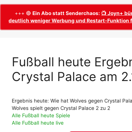
WM 2026 Sech
Termine, Ans
Wer wird Fußball-Weltmeister 2026?
+++ 🔴
Ein Abo statt Senderchaos:
📺 Joyn+ bü
deutlich weniger Werbung und Restart-Funktion f
WM 2026 Acht
Alle WM 2026 Trainer
Termine, Ans
Panini WM 2026 Sticker
WM 2026 Vier
Spielorte, T
Panini WM 2026 Stickerkollektion
WM 2026 Halb
Alle Fußball Weltmeister
Fußball heute Ergeb
Anstoßzeiten
Adidas Trionda: offizielle WM 2026
Crystal Palace am 2
WM 2026 Spie
Spielball
Spielort Mia
Alle Nationalspieler der FIFA Fußball WM
WM 2026 Fina
2026
Weltmeister, 
Ergebnis heute: Wie hat Wolves gegen Crystal Pala
WM 2026 Qualifikation in Europa: Tabelle
Fußball WM 
& Spielplan
Wolves spielt gegen Crystal Palace 2 zu 2
Ausfüllen &
Alle Fußball heute Spiele
Alle Fußball heute live
Fußball WM 20
PDF zum Dow