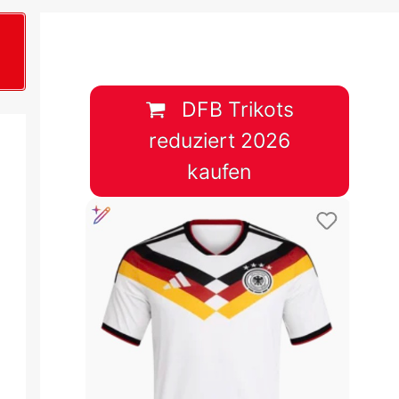
B
plan &
lplan &
DFB Trikots
reduziert 2026
lplan &
kaufen
 & Tabelle
 & Tabelle
 & Tabelle
 & Tabelle