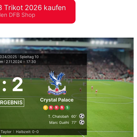
 Trikot 2026 kaufen
lplan Excel – kostenlos
ellen DFB Shop
 automatisch ausfüllen
2024/2025
Spieltag 10
|
um
2.11.2024
-
17:30
|
:
2
Crystal Palace
RGEBNIS
U
N
N
N
S
T. Chalobah
60'
Marc Guéhi
77'
 Taylor
Halbzeit: 0-0
|