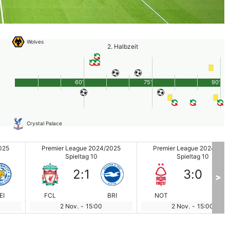
Wolves
2. Halbzeit
60'
75'
90'
Crystal Palace
025
Premier League 2024/2025
Premier League 2024/202
Spieltag 10
Spieltag 10
2
:
1
3
:
0
>
EI
FCL
BRI
NOT
WE
2 Nov.
-
15:00
2 Nov.
-
15:00