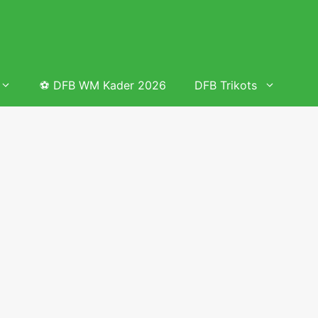
⚽ DFB WM Kader 2026
DFB Trikots
 & Tabelle
Frauenfußball heute
Deutschland Frauen Fußball Nationalmannschaft
 & Tabelle
Deutschland Frauen Länderspiele 2026 – DFB Spielplan
2026
lplan &
Deutschland Frauen Länderspiele 2025 – DFB Spielplan
2025
lplan &
Deutsche Frauen Nationalmannschaft DFB Kader 2025 &
Erfolge
elplan &