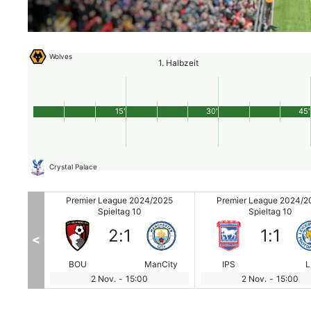
Wolves
1. Halbzeit
15'
30'
45'
Crystal Palace
/2025
Premier League 2024/2025
Premier League 2024/2
Spieltag 10
Spieltag 10
2
:
1
1
:
1
<
ARS
BOU
ManCity
IPS
L
2 Nov.
-
15:00
2 Nov.
-
15:00