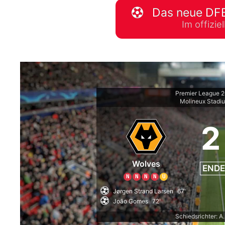
Das neue DFB
WM 2026 Spie
Im offizi
downloaden &
Premier League 
Molineux Stadi
2
Wolves
ENDE
N
N
N
N
U
Jørgen Strand Larsen
67'
João Gomes
72'
Schiedsrichter: A.