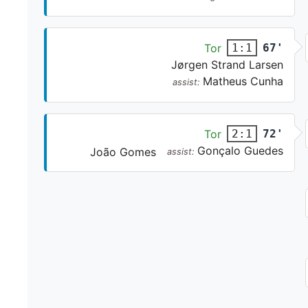
Tor
67'
1:1
Jørgen Strand Larsen
Matheus Cunha
assist:
Tor
72'
2:1
Gonçalo Guedes
João Gomes
assist: