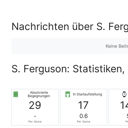
Nachrichten über S. Fer
Keine Bei
S. Ferguson: Statistiken
Absolvierte
In Startaufstellung
Begegnungen
29
17
1
-
0.6
Per Game
Per Game
P