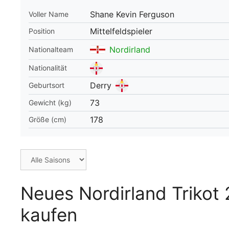
Shane Kevin Ferguson
Voller Name
WM 2026 Spie
downloaden &
Mittelfeldspieler
Position
Nordirland
Nationalteam
Nationalität
Derry
Geburtsort
73
Gewicht (kg)
178
Größe (cm)
Neues Nordirland Trikot
kaufen