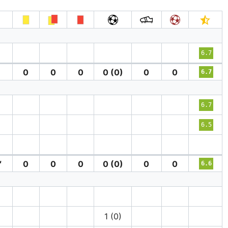
6.7
0
0
0
0 (0)
0
0
6.7
6.7
′
6.5
′
0
0
0
0 (0)
0
0
6.6
1 (0)