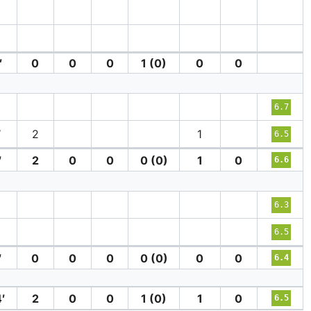
′
0
0
0
1 (0)
0
0
6.7
′
2
1
6.5
′
2
0
0
0 (0)
1
0
6.6
′
6.3
6.5
′
0
0
0
0 (0)
0
0
6.4
′
2
0
0
1 (0)
1
0
6.5