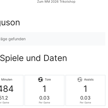
Zum WM 2026 Trikotshop
guson
träge gefunden
, Spiele und Daten
Minuten
Tore
Assists
484
1
1
51.2
0.03
0.03
er Game
Per Game
Per Game