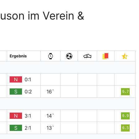
guson im Verein &
Ergebnis
N
0:1
S
0:2
16`
6.7
N
3:1
14`
6.9
S
2:1
13`
6.5