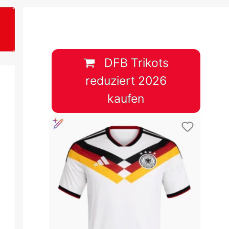
B
plan &
lplan &
DFB Trikots
reduziert 2026
lplan &
kaufen
 & Tabelle
 & Tabelle
 & Tabelle
 & Tabelle