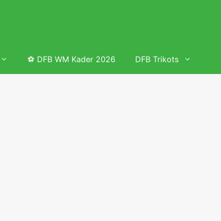
⚽ DFB WM Kader 2026
DFB Trikots
 & Tabelle
Frauenfußball heute
Deutschland Frauen Fußball Nationalmannschaft
 & Tabelle
Deutschland Frauen Länderspiele 2026 – DFB Spielplan
2026
lplan &
Deutschland Frauen Länderspiele 2025 – DFB Spielplan
2025
lplan &
Deutsche Frauen Nationalmannschaft DFB Kader 2025 &
Erfolge
elplan &