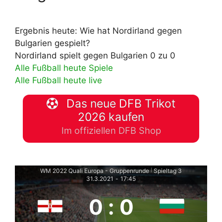
Ergebnis heute: Wie hat Nordirland gegen
Bulgarien gespielt?
Nordirland spielt gegen Bulgarien 0 zu 0
Alle Fußball heute Spiele
Alle Fußball heute live
Das neue DFB Trikot
2026 kaufen
Im offiziellen DFB Shop
WM 2022 Quali Europa - Gruppenrunde
Spieltag 3
|
31.3.2021
-
17:45
0
:
0