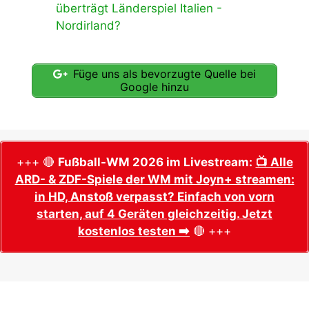
überträgt Länderspiel Italien -
Nordirland?
Füge uns als bevorzugte Quelle bei
Google hinzu
+++ 🔴
Fußball-WM 2026 im Livestream:
📺 Alle
ARD- & ZDF-Spiele der WM mit Joyn+ streamen:
in HD, Anstoß verpasst? Einfach von vorn
starten, auf 4 Geräten gleichzeitig. Jetzt
kostenlos testen ➡️
🔴 +++