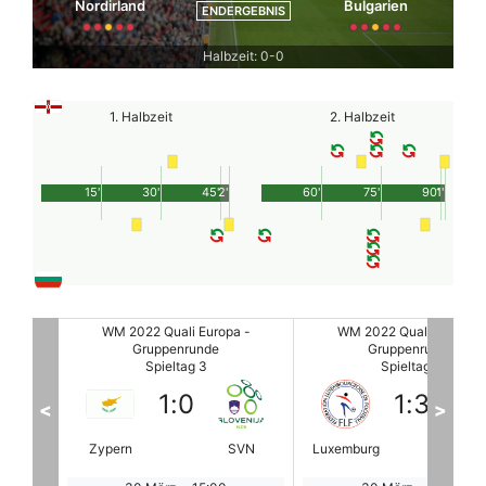
Nordirland
Bulgarien
ENDERGEBNIS
Halbzeit: 0-0
1. Halbzeit
2. Halbzeit
15'
30'
45'
2'
60'
75'
90'
1'
a -
WM 2022 Quali Europa -
WM 2022 Quali Europa -
Gruppenrunde
Gruppenrunde
Spieltag 3
Spieltag 3
1
:
3
8
:
0
<
>
SVN
Luxemburg
POR
BEL
Bela