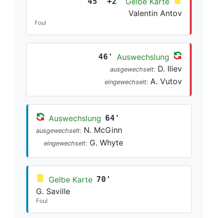
45' +2'
Gelbe Karte
Valentin Antov
Foul
46'
Auswechslung
D. Iliev
ausgewechselt:
A. Vutov
eingewechselt:
Auswechslung
64'
N. McGinn
ausgewechselt:
G. Whyte
eingewechselt:
Gelbe Karte
70'
G. Saville
Foul