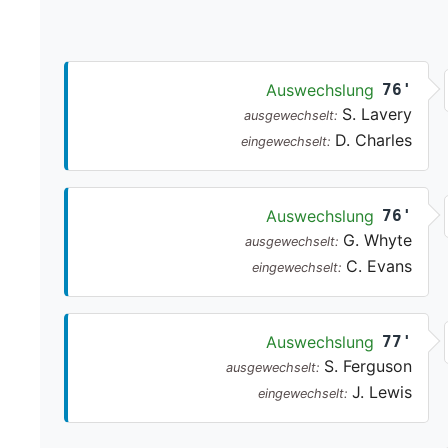
Auswechslung
76'
S. Lavery
ausgewechselt:
D. Charles
eingewechselt:
Auswechslung
76'
G. Whyte
ausgewechselt:
C. Evans
eingewechselt:
Auswechslung
77'
S. Ferguson
ausgewechselt:
J. Lewis
eingewechselt: