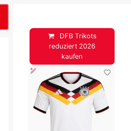
B
plan &
lplan &
DFB Trikots
reduziert 2026
lplan &
kaufen
 & Tabelle
 & Tabelle
 & Tabelle
 & Tabelle