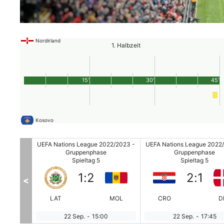
Nordirland
1. Halbzeit
15'
30'
45'
Kosovo
22/2023 -
UEFA Nations League 2022/2023 -
UEFA Nations League 2022
Gruppenphase
Gruppenphase
Spieltag 5
Spieltag 5
1
:
2
2
:
1
<
Belarus
LAT
MOL
CRO
D
22 Sep.
-
15:00
22 Sep.
-
17:45