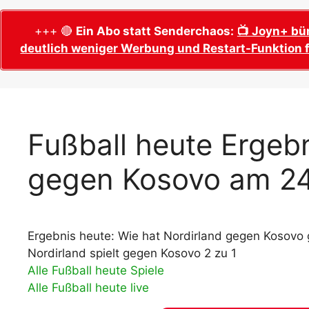
WM 2026 Sech
Termine, Ans
Wer wird Fußball-Weltmeister 2026?
+++ 🔴
Ein Abo statt Senderchaos:
📺 Joyn+ bü
deutlich weniger Werbung und Restart-Funktion f
WM 2026 Acht
Alle WM 2026 Trainer
Termine, Ans
Panini WM 2026 Sticker
WM 2026 Vier
Spielorte, T
Panini WM 2026 Stickerkollektion
WM 2026 Halb
Alle Fußball Weltmeister
Fußball heute Ergebn
Anstoßzeiten
Adidas Trionda: offizielle WM 2026
gegen Kosovo am 24
WM 2026 Spie
Spielball
Spielort Mia
Alle Nationalspieler der FIFA Fußball WM
WM 2026 Fina
2026
Weltmeister, 
Ergebnis heute: Wie hat Nordirland gegen Kosovo 
WM 2026 Qualifikation in Europa: Tabelle
Fußball WM 
& Spielplan
Nordirland spielt gegen Kosovo 2 zu 1
Ausfüllen &
Alle Fußball heute Spiele
Alle Fußball heute live
Fußball WM 20
PDF zum Dow