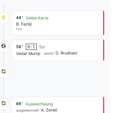
44'
Gelbe Karte
B. Fazliji
Foul
58'
Tor
0:1
D. Rrudhani
Vedat Muriqi
assist:
69'
Auswechslung
A. Zeneli
ausgewechselt: