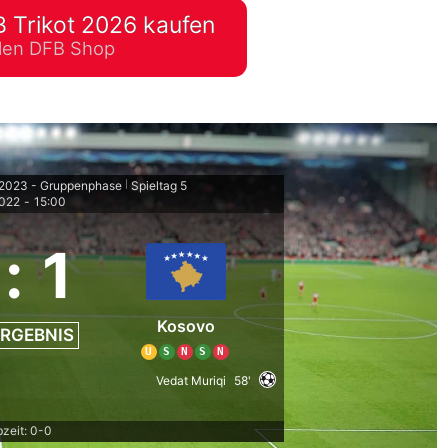
 Trikot 2026 kaufen
lplan Excel – kostenlos
ellen DFB Shop
 automatisch ausfüllen
/2023 - Gruppenphase
Spieltag 5
|
2022
-
15:00
:
1
Kosovo
RGEBNIS
U
S
N
S
N
Vedat Muriqi
58'
zeit: 0-0