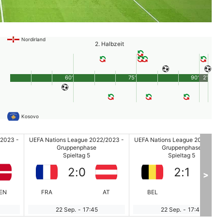
Nordirland
2. Halbzeit
60'
75'
90'
2'
Kosovo
/2023 -
UEFA Nations League 2022/2023 -
UEFA Nations League 2022/20
Gruppenphase
Gruppenphase
Spieltag 5
Spieltag 5
2
:
0
2
:
1
>
EN
FRA
AT
BEL
WAL
22 Sep.
-
17:45
22 Sep.
-
17:45