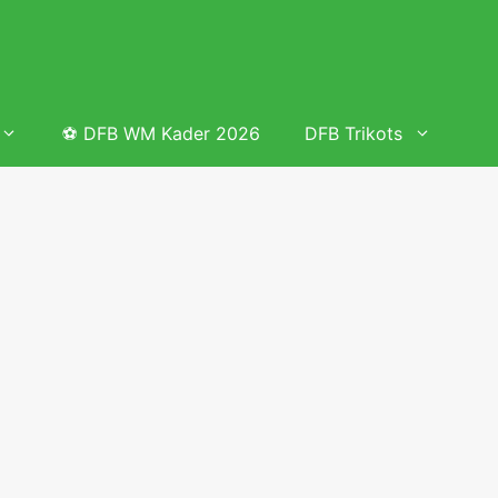
⚽ DFB WM Kader 2026
DFB Trikots
 & Tabelle
Frauenfußball heute
Deutschland Frauen Fußball Nationalmannschaft
 & Tabelle
Deutschland Frauen Länderspiele 2026 – DFB Spielplan
2026
lplan &
Deutschland Frauen Länderspiele 2025 – DFB Spielplan
2025
lplan &
Deutsche Frauen Nationalmannschaft DFB Kader 2025 &
Erfolge
elplan &