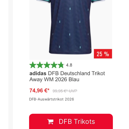
23 -
UEFA Nations League 2022/2023 -
UEFA Nations League 2022/2023
Gruppenphase
Gruppenphase
Spieltag 5
Spieltag 5
DFB-Auswärtstrikot 2026
0
:
2
1
:
1
POL
NET
LIT
FAR
DFB Trikots
22 Sep.
-
17:45
22 Sep.
-
17:45