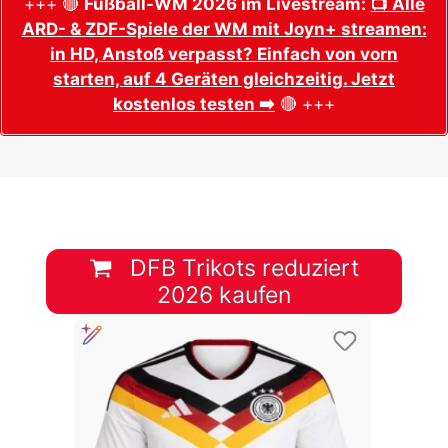
+++ 🔴
Fußball-WM 2026 im Livestream:
📺 Alle
ARD- & ZDF-Spiele der WM mit Joyn+ streamen:
in HD, Anstoß verpasst? Einfach von vorn
starten, auf 4 Geräten gleichzeitig. Jetzt
kostenlos testen ➡️
🔴 +++
DFB Trikots reduziert
2026 kaufen