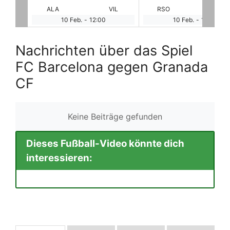
VIL
RSO
OSA
REAL
GI
10 Feb.
-
14:15
10 Feb.
-
16:30
Nachrichten über das Spiel
FC Barcelona gegen Granada
CF
Keine Beiträge gefunden
Dieses Fußball-Video könnte dich
interessieren: