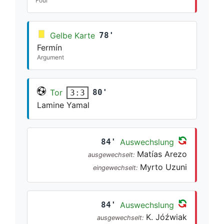
Foul
Gelbe Karte
78'
Fermín
Argument
Tor
80'
3:3
Lamine Yamal
84'
Auswechslung
Matías Arezo
ausgewechselt:
Myrto Uzuni
eingewechselt:
84'
Auswechslung
K. Jóźwiak
ausgewechselt: