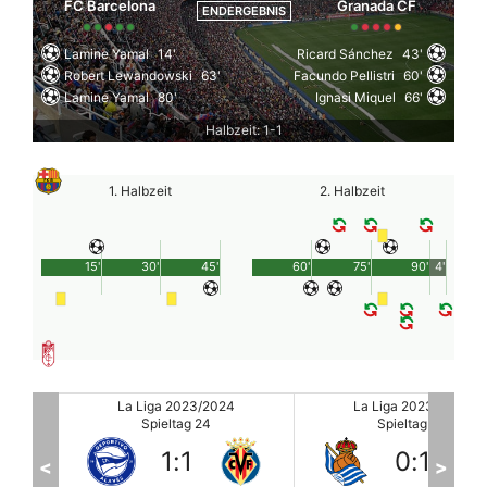
FC Barcelona
Granada CF
ENDERGEBNIS
Lamine Yamal
14'
Ricard Sánchez
43'
Robert Lewandowski
63'
Facundo Pellistri
60'
Lamine Yamal
80'
Ignasi Miquel
66'
Halbzeit: 1-1
1. Halbzeit
2. Halbzeit
15'
30'
45'
60'
75'
90'
4'
La Liga 2023/2024
La Liga 2023/2024
Spieltag 24
Spieltag 24
0
:
1
4
:
0
<
>