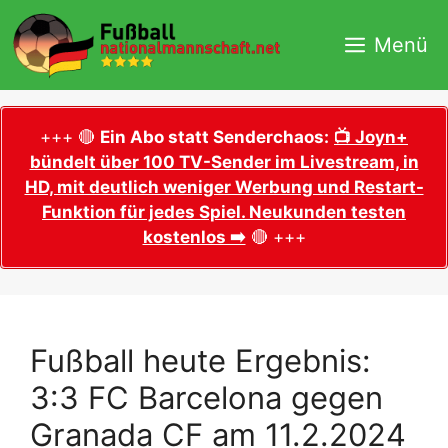
Zum
Inhalt
Menü
springen
+++ 🔴
Ein Abo statt Senderchaos:
📺 Joyn+
bündelt über 100 TV-Sender im Livestream, in
HD, mit deutlich weniger Werbung und Restart-
Funktion für jedes Spiel. Neukunden testen
kostenlos ➡️
🔴 +++
Fußball heute Ergebnis:
3:3 FC Barcelona gegen
Granada CF am 11.2.2024