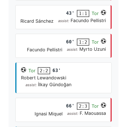
43'
Tor
1:1
Facundo Pellistri
Ricard Sánchez
assist:
60'
Tor
1:2
Myrto Uzuni
Facundo Pellistri
assist:
Tor
63'
2:2
Robert Lewandowski
İlkay Gündoğan
assist:
66'
Tor
2:3
F. Maouassa
Ignasi Miquel
assist: