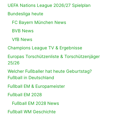
UEFA Nations League 2026/27 Spielplan
Bundesliga heute
FC Bayern München News
BVB News
VfB News
Champions League TV & Ergebnisse
Europas Torschützenliste & Torschützenjäger
25/26
Welcher Fußballer hat heute Geburtstag?
Fußball in Deutschland
Fußball EM & Europameister
Fußball EM 2028
Fußball EM 2028 News
Fußball WM Geschichte