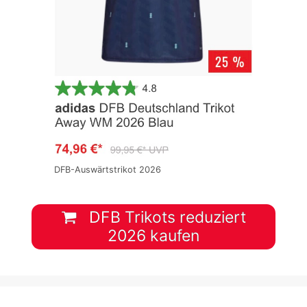
DFB-Auswärtstrikot 2026
DFB Trikots reduziert
2026 kaufen