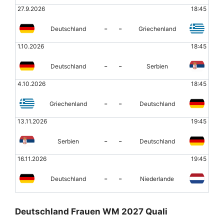
27.9.2026
18:45
-
-
Deutschland
Griechenland
1.10.2026
18:45
-
-
Deutschland
Serbien
4.10.2026
18:45
-
-
Griechenland
Deutschland
13.11.2026
19:45
-
-
Serbien
Deutschland
16.11.2026
19:45
-
-
Deutschland
Niederlande
Deutschland Frauen WM 2027 Quali