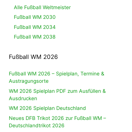
Alle Fußball Weltmeister
Fußball WM 2030
Fußball WM 2034
Fußball WM 2038
Fußball WM 2026
Fußball WM 2026 – Spielplan, Termine &
Austragungsorte
WM 2026 Spielplan PDF zum Ausfüllen &
Ausdrucken
WM 2026 Spielplan Deutschland
Neues DFB Trikot 2026 zur Fußball WM –
Deutschlandtrikot 2026