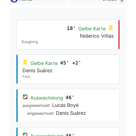
10'
Gelbe Karte
Federico Viñas
Roughing
Gelbe Karte
45' +2'
Denis Suárez
Foul
Auswechslung
46'
Lucas Boyé
ausgewechselt:
Denis Suárez
eingewechselt:
Auswechslung
46'