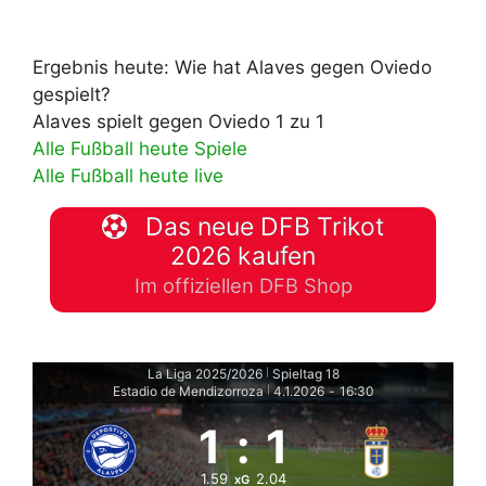
Ergebnis heute: Wie hat Alaves gegen Oviedo
gespielt?
Alaves spielt gegen Oviedo 1 zu 1
Alle Fußball heute Spiele
Alle Fußball heute live
Das neue DFB Trikot
2026 kaufen
Im offiziellen DFB Shop
La Liga 2025/2026
Spieltag 18
|
Estadio de Mendizorroza
4.1.2026
-
16:30
|
1
:
1
1.59
2.04
xG