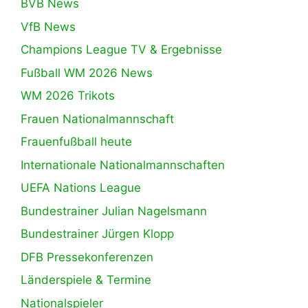
BVB News
VfB News
Champions League TV & Ergebnisse
Fußball WM 2026 News
WM 2026 Trikots
Frauen Nationalmannschaft
Frauenfußball heute
Internationale Nationalmannschaften
UEFA Nations League
Bundestrainer Julian Nagelsmann
Bundestrainer Jürgen Klopp
DFB Pressekonferenzen
Länderspiele & Termine
Nationalspieler