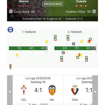
Alaves
Oviedo
ENDERGEBNIS
Lucas Boyé
69'
Federico Viñas
56'
Schiedsrichter: M. Eugenia Gil
Halbzeit: 0-0
|
1. Halbzeit
2. Halbzeit
15'
30'
45'
3'
60'
75'
90'
7'
La Liga 2025/2026
La Liga 2025/2026
Spieltag 18
Spieltag 18
1
:
1
1
:
3
<
>
VAL
OSA
BIL
ELC
VI
3 Jan.
-
14:15
3 Jan.
-
16:30