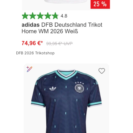
DFB 2026 Trikotshop