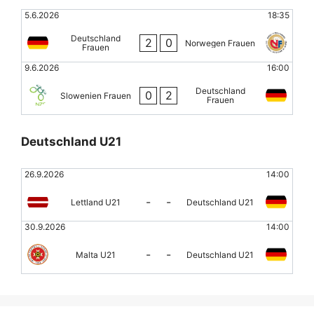
5.6.2026
18:35
Deutschland
2
0
Norwegen Frauen
Frauen
9.6.2026
16:00
Deutschland
0
2
Slowenien Frauen
Frauen
Deutschland U21
26.9.2026
14:00
-
-
Lettland U21
Deutschland U21
30.9.2026
14:00
-
-
Malta U21
Deutschland U21