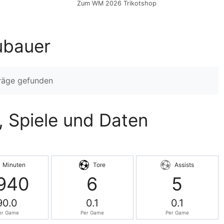
Zum WM 2026 Trikotshop
ubauer
träge gefunden
, Spiele und Daten
Minuten
Tore
Assists
940
6
5
90.0
0.1
0.1
er Game
Per Game
Per Game