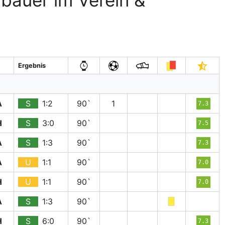
bauer im Verein &
A
Ergebnis
A
S
1:2
90`
1
7.3
H
S
3:0
90`
7.5
A
S
1:3
90`
7.3
A
U
1:1
90`
7.0
H
U
1:1
90`
7.0
A
S
1:3
90`
H
S
6:0
90`
7.3