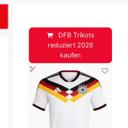
B
plan &
lplan &
DFB Trikots
reduziert 2026
lplan &
kaufen
 & Tabelle
 & Tabelle
 & Tabelle
 & Tabelle