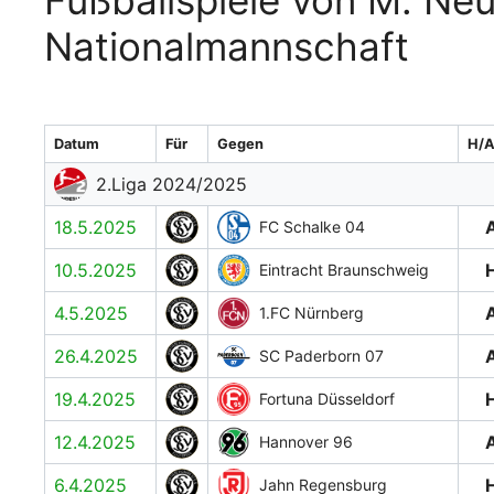
Fußballspiele von M. Neu
Nationalmannschaft
Datum
Für
Gegen
H/
2.Liga 2024/2025
18.5.2025
FC Schalke 04
10.5.2025
Eintracht Braunschweig
4.5.2025
1.FC Nürnberg
26.4.2025
SC Paderborn 07
19.4.2025
Fortuna Düsseldorf
12.4.2025
Hannover 96
6.4.2025
Jahn Regensburg