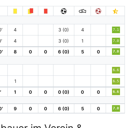
′
4
3 (0)
4
7.1
′
4
3 (0)
1
7.0
0′
8
0
0
6 (0)
5
0
7.0
6.6
1
6.5
′
1
0
0
0 (0)
0
0
6.6
0′
9
0
0
6 (0)
5
0
7.0