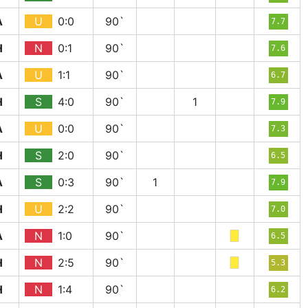
A
U
0:0
90`
7.7
H
N
0:1
90`
7.6
A
U
1:1
90`
6.7
H
S
4:0
90`
1
7.9
A
U
0:0
90`
7.3
H
S
2:0
90`
6.5
A
S
0:3
90`
1
7.9
H
U
2:2
90`
7.0
A
N
1:0
90`
6.5
H
N
2:5
90`
5.3
H
N
1:4
90`
6.2