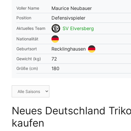
Maurice Neubauer
Voller Name
WM 2026 Spie
downloaden &
Defensivspieler
Position
SV Elversberg
Aktuelles Team
Nationalität
Recklinghausen
Geburtsort
72
Gewicht (kg)
180
Größe (cm)
Neues Deutschland Trik
kaufen