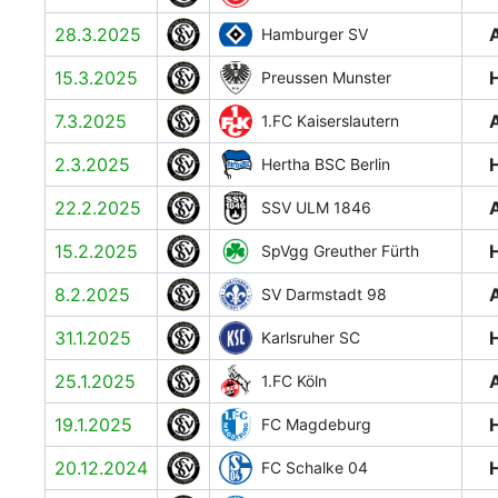
28.3.2025
Hamburger SV
15.3.2025
Preussen Munster
7.3.2025
1.FC Kaiserslautern
2.3.2025
Hertha BSC Berlin
22.2.2025
SSV ULM 1846
15.2.2025
SpVgg Greuther Fürth
8.2.2025
SV Darmstadt 98
31.1.2025
Karlsruher SC
25.1.2025
1.FC Köln
19.1.2025
FC Magdeburg
20.12.2024
FC Schalke 04