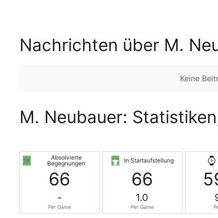
Nachrichten über M. Ne
Keine Bei
M. Neubauer: Statistiken
Absolvierte
In Startaufstellung
Begegnungen
66
66
5
-
1.0
Per Game
Per Game
P