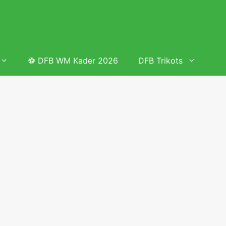
⚽ DFB WM Kader 2026
DFB Trikots
 & Tabelle
Frauenfußball heute
Deutschland Frauen Fußball Nationalmannschaft
 & Tabelle
Deutschland Frauen Länderspiele 2026 – DFB Spielplan
2026
lplan &
Deutschland Frauen Länderspiele 2025 – DFB Spielplan
2025
lplan &
Deutsche Frauen Nationalmannschaft DFB Kader 2025 &
Erfolge
elplan &