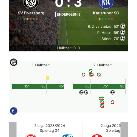
0
:
3
SV Elversberg
Karlsruher SC
ENDERGEBNIS
B. Zivzivadze
52'
P. Heise
56'
L. Stindl
79'
Halbzeit: 0-0
1. Halbzeit
2. Halbzeit
15'
30'
45'
60'
75'
90'
2.Liga 2023/2024
2.Liga 2023/2024
Spieltag 34
Spieltag 34