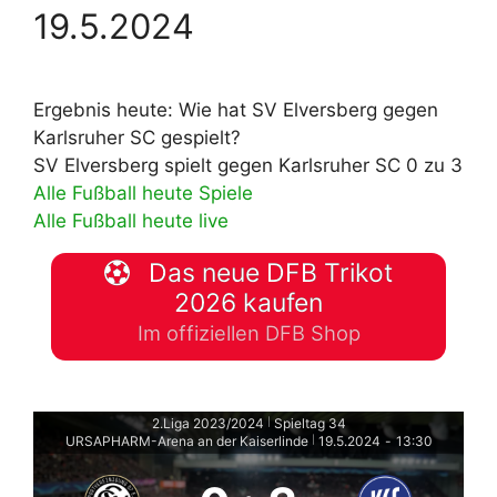
19.5.2024
Ergebnis heute: Wie hat SV Elversberg gegen
Karlsruher SC gespielt?
SV Elversberg spielt gegen Karlsruher SC 0 zu 3
Alle Fußball heute Spiele
Alle Fußball heute live
Das neue DFB Trikot
2026 kaufen
Im offiziellen DFB Shop
2.Liga 2023/2024
Spieltag 34
|
URSAPHARM-Arena an der Kaiserlinde
19.5.2024
-
13:30
|