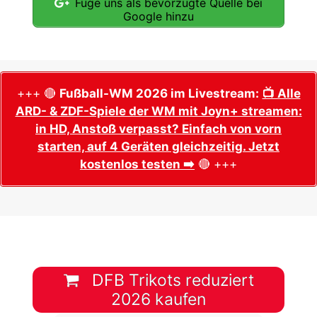
Füge uns als bevorzugte Quelle bei
Google hinzu
+++ 🔴
Fußball-WM 2026 im Livestream:
📺 Alle
ARD- & ZDF-Spiele der WM mit Joyn+ streamen:
in HD, Anstoß verpasst? Einfach von vorn
starten, auf 4 Geräten gleichzeitig. Jetzt
kostenlos testen ➡️
🔴 +++
DFB Trikots reduziert
2026 kaufen