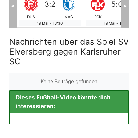
5
:
0
1
:
2
<
>
MAG
FCK
BRA
HAN
HO
19 Mai
-
13:30
19 Mai
-
13:30
Nachrichten über das Spiel SV
Elversberg gegen Karlsruher
SC
Keine Beiträge gefunden
Dieses Fußball-Video könnte dich
interessieren: