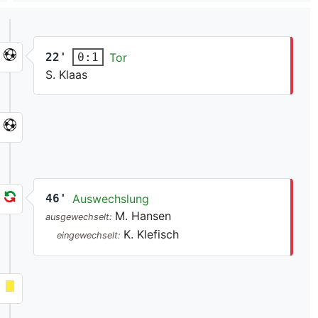
22'
Tor
0:1
S. Klaas
46'
Auswechslung
M. Hansen
ausgewechselt:
K. Klefisch
eingewechselt: