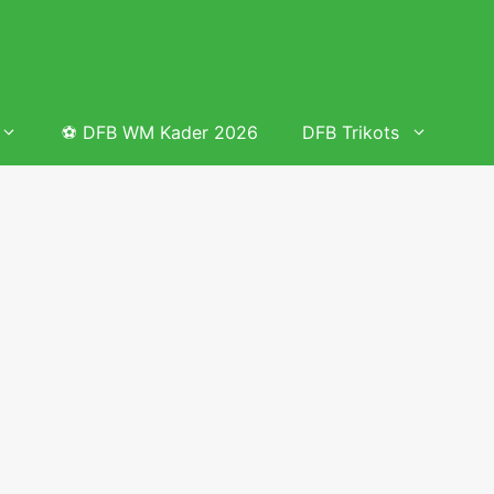
⚽ DFB WM Kader 2026
DFB Trikots
 & Tabelle
Frauenfußball heute
Deutschland Frauen Fußball Nationalmannschaft
 & Tabelle
Deutschland Frauen Länderspiele 2026 – DFB Spielplan
2026
lplan &
Deutschland Frauen Länderspiele 2025 – DFB Spielplan
2025
lplan &
Deutsche Frauen Nationalmannschaft DFB Kader 2025 &
Erfolge
elplan &