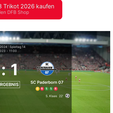
 Trikot 2026 kaufen
lplan Excel – kostenlos
ellen DFB Shop
 automatisch ausfüllen
/2024
Spieltag 14
|
2023
-
11:00
:
1
SC Paderborn 07
RGEBNIS
U
N
S
S
N
S. Klaas
22'