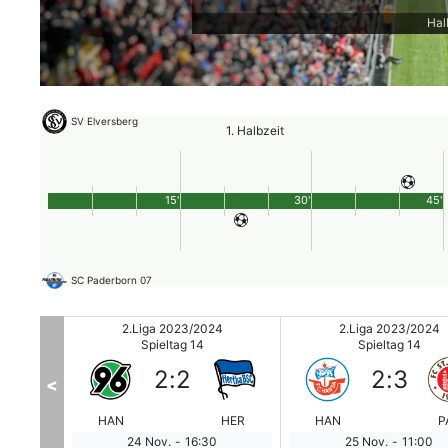
Hal
SV Elversberg
1. Halbzeit
15'
30'
45'
SC Paderborn 07
4
2.Liga 2023/2024
2.Liga 2023/2024
Spieltag 14
Spieltag 14
2
:
2
2
:
3
<
BRA
HAN
HER
HAN
P
24 Nov.
-
16:30
25 Nov.
-
11:00