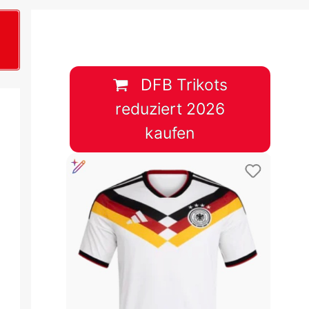
B
plan &
lplan &
DFB Trikots
reduziert 2026
lplan &
kaufen
 & Tabelle
 & Tabelle
 & Tabelle
 & Tabelle