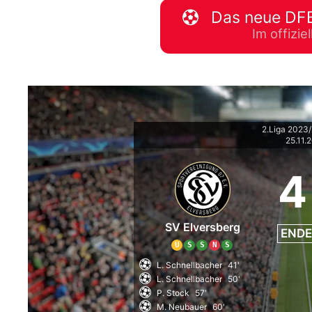
Das neue DFB
WM 2026 Spie
Im offizi
downloaden &
2.Liga 2023
25.11.
4
SV Elversberg
ENDE
U
S
S
N
S
L. Schnellbacher
41'
L. Schnellbacher
50'
P. Stock
57'
M. Neubauer
60'