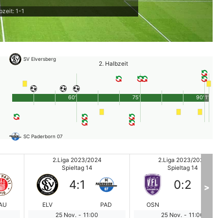
bzeit: 1-1
SV Elversberg
2. Halbzeit
60'
75'
90'
1'
SC Paderborn 07
2.Liga 2023/2024
2.Liga 2023/2024
Spieltag 14
Spieltag 14
4
:
1
0
:
2
>
AU
ELV
PAD
OSN
MA
25 Nov.
-
11:00
25 Nov.
-
11:00