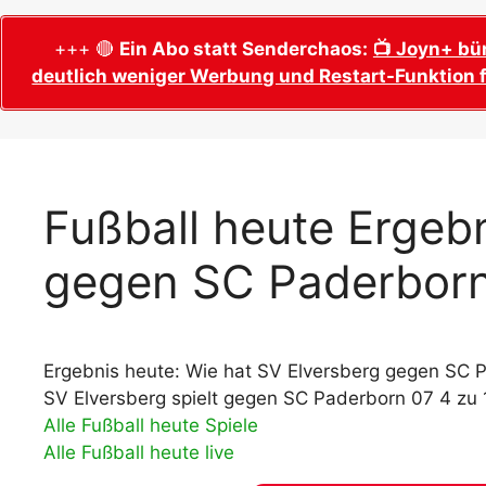
WM 2026 Sech
Termine, Ans
Wer wird Fußball-Weltmeister 2026?
+++ 🔴
Ein Abo statt Senderchaos:
📺 Joyn+ bü
deutlich weniger Werbung und Restart-Funktion f
WM 2026 Acht
Alle WM 2026 Trainer
Termine, Ans
Panini WM 2026 Sticker
WM 2026 Vier
Spielorte, T
Panini WM 2026 Stickerkollektion
WM 2026 Halb
Alle Fußball Weltmeister
Fußball heute Ergebn
Anstoßzeiten
Adidas Trionda: offizielle WM 2026
gegen SC Paderborn
WM 2026 Spie
Spielball
Spielort Mia
Alle Nationalspieler der FIFA Fußball WM
WM 2026 Fina
2026
Weltmeister, 
Ergebnis heute: Wie hat SV Elversberg gegen SC P
WM 2026 Qualifikation in Europa: Tabelle
Fußball WM 
& Spielplan
SV Elversberg spielt gegen SC Paderborn 07 4 zu 
Ausfüllen &
Alle Fußball heute Spiele
Alle Fußball heute live
Fußball WM 20
PDF zum Dow