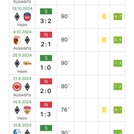
Auswärts
19.10.2024
S
90`
6.7
3:2
Heim
4.10.2024
N
90`
6.9
2:1
Auswärts
28.9.2024
S
90`
7.3
1:0
Heim
21.9.2024
N
90`
7.2
2:0
Auswärts
14.9.2024
N
76`
6.7
1:3
Heim
31.8.2024
S
90`
7.5