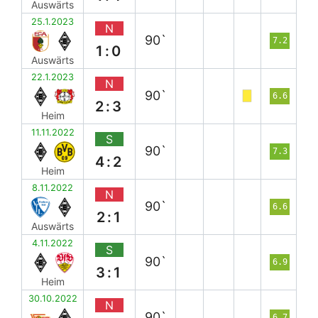
Auswärts
25.1.2023
N
90`
7.2
1:0
Auswärts
22.1.2023
N
90`
6.6
2:3
Heim
11.11.2022
S
90`
7.3
4:2
Heim
8.11.2022
N
90`
6.6
2:1
Auswärts
4.11.2022
S
90`
6.9
3:1
Heim
30.10.2022
N
90`
6.7