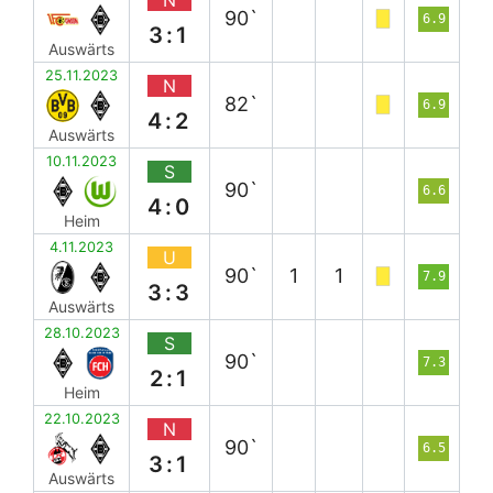
90`
6.9
3:1
Auswärts
25.11.2023
N
82`
6.9
4:2
Auswärts
10.11.2023
S
90`
6.6
4:0
Heim
4.11.2023
U
90`
1
1
7.9
3:3
Auswärts
28.10.2023
S
90`
7.3
2:1
Heim
22.10.2023
N
90`
6.5
3:1
Auswärts