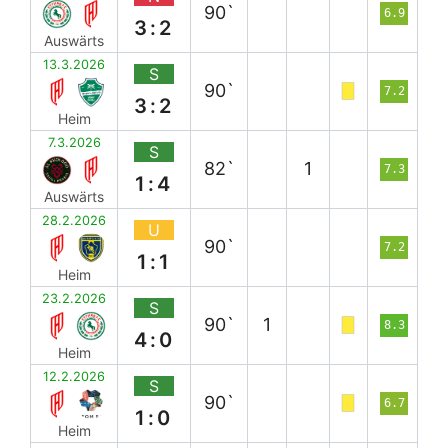
90`
6.9
3:2
Auswärts
13.3.2026
S
90`
7.2
3:2
Heim
7.3.2026
S
82`
1
7.3
1:4
Auswärts
28.2.2026
U
90`
7.2
1:1
Heim
23.2.2026
S
90`
1
8.3
4:0
Heim
12.2.2026
S
90`
6.7
1:0
Heim