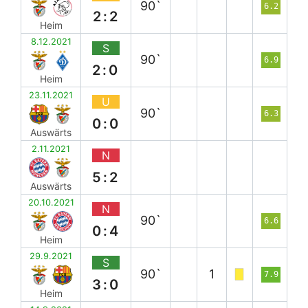
90`
6.2
2:2
Heim
8.12.2021
S
90`
6.9
2:0
Heim
23.11.2021
U
90`
6.3
0:0
Auswärts
2.11.2021
N
5:2
Auswärts
20.10.2021
N
90`
6.6
0:4
Heim
29.9.2021
S
90`
1
7.9
3:0
Heim