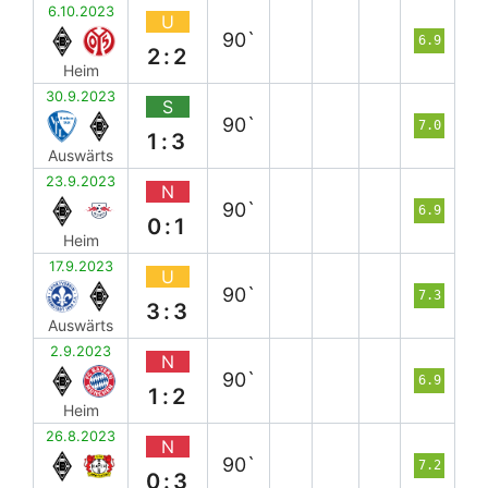
6.10.2023
U
90`
6.9
2:2
Heim
30.9.2023
S
90`
7.0
1:3
Auswärts
23.9.2023
N
90`
6.9
0:1
Heim
17.9.2023
U
90`
7.3
3:3
Auswärts
2.9.2023
N
90`
6.9
1:2
Heim
26.8.2023
N
90`
7.2
0:3