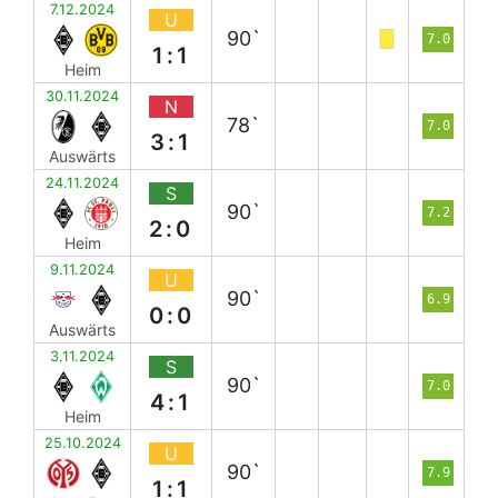
7.12.2024
U
90`
7.0
1:1
Heim
30.11.2024
N
78`
7.0
3:1
Auswärts
24.11.2024
S
90`
7.2
2:0
Heim
9.11.2024
U
90`
6.9
0:0
Auswärts
3.11.2024
S
90`
7.0
4:1
Heim
25.10.2024
U
90`
7.9
1:1