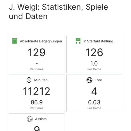
J. Weigl: Statistiken, Spiele
und Daten
Absolvierte Begegnungen
In Startaufstellung
129
126
-
1.0
Per Game
Per Game
Minuten
Tore
11212
4
86.9
0.03
Per Game
Per Game
Assists
9