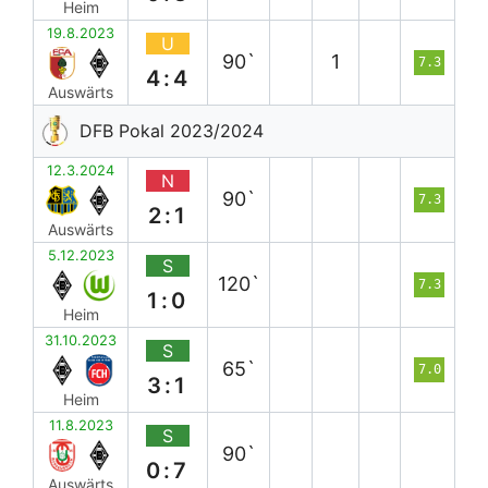
Heim
19.8.2023
U
90`
1
7.3
4:4
Auswärts
DFB Pokal 2023/2024
12.3.2024
N
90`
7.3
2:1
Auswärts
5.12.2023
S
120`
7.3
1:0
Heim
31.10.2023
S
65`
7.0
3:1
Heim
11.8.2023
S
90`
0:7
Auswärts