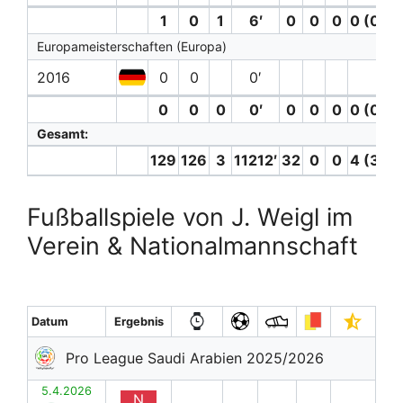
1
0
1
6′
0
0
0
0 (0)
Europameisterschaften (Europa)
2016
0
0
0′
0
0
0
0′
0
0
0
0 (0)
Gesamt:
129
126
3
11212′
32
0
0
4 (3)
Fußballspiele von J. Weigl im
Verein & Nationalmannschaft
Datum
Ergebnis
Pro League Saudi Arabien 2025/2026
5.4.2026
N