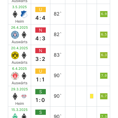
Auswärts
3.5.2025
U
82`
6.9
4:4
Heim
26.4.2025
N
82`
6.5
4:3
Auswärts
20.4.2025
N
83`
6.3
3:2
Auswärts
6.4.2025
U
90`
7.0
1:1
Auswärts
29.3.2025
S
90`
6.7
1:0
Heim
15.3.2025
S
90`
7.3