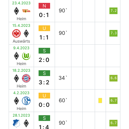
23.4.2023
N
90`
7.2
0:1
Heim
15.4.2023
U
90`
7.3
1:1
Auswärts
9.4.2023
S
2:0
Heim
18.2.2023
S
34`
6.6
3:2
Heim
4.2.2023
U
60`
6.7
0:0
Heim
28.1.2023
S
90`
6.7
1:4