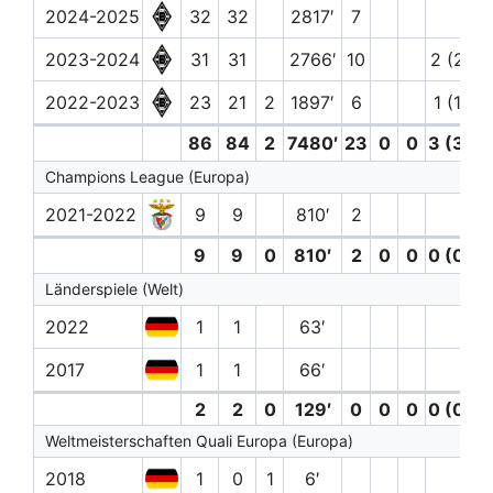
2024-2025
32
32
2817′
7
2023-2024
31
31
2766′
10
2 (2)
2022-2023
23
21
2
1897′
6
1 (1)
86
84
2
7480′
23
0
0
3 (3)
Champions League (Europa)
2021-2022
9
9
810′
2
9
9
0
810′
2
0
0
0 (0)
Länderspiele (Welt)
2022
1
1
63′
2017
1
1
66′
2
2
0
129′
0
0
0
0 (0)
Weltmeisterschaften Quali Europa (Europa)
2018
1
0
1
6′