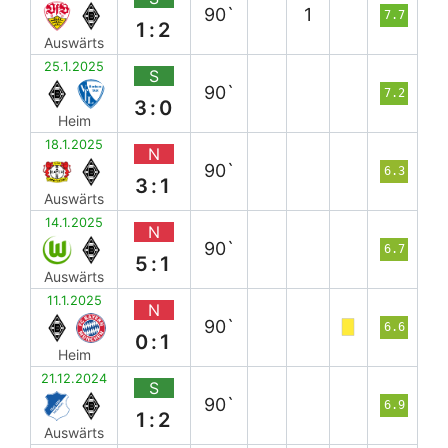
90`
1
7.7
1:2
Auswärts
25.1.2025
S
90`
7.2
3:0
Heim
18.1.2025
N
90`
6.3
3:1
Auswärts
14.1.2025
N
90`
6.7
5:1
Auswärts
11.1.2025
N
90`
6.6
0:1
Heim
21.12.2024
S
90`
6.9
1:2
Auswärts