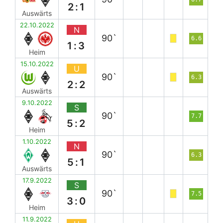
2:1
Auswärts
22.10.2022
N
90`
6.6
1:3
Heim
15.10.2022
U
90`
6.3
2:2
Auswärts
9.10.2022
S
90`
7.7
5:2
Heim
1.10.2022
N
90`
6.3
5:1
Auswärts
17.9.2022
S
90`
7.5
3:0
Heim
11.9.2022