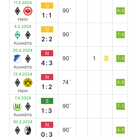
11.5.2024
U
90`
6.9
1:1
Heim
4.5.2024
U
90`
7.0
2:2
Auswärts
20.4.2024
N
90`
1
7.0
4:3
Auswärts
13.4.2024
N
74`
6.9
1:2
Heim
7.4.2024
S
90`
7.3
1:3
Auswärts
30.3.2024
N
90`
6.9
0:3