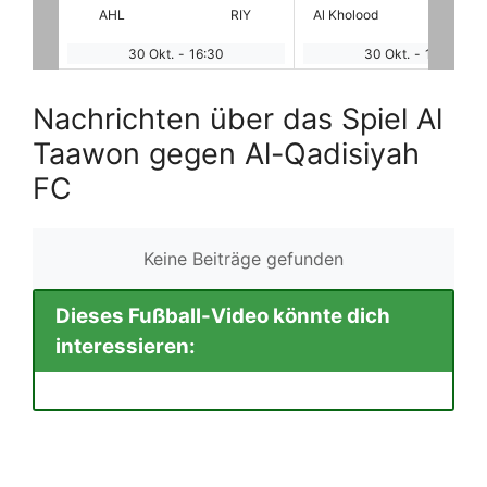
RIY
Al Kholood
NEOM
Al Okhdood
Al Na
30 Okt.
-
16:30
31 Okt.
-
12:40
Nachrichten über das Spiel Al
Taawon gegen Al-Qadisiyah
FC
Keine Beiträge gefunden
Dieses Fußball-Video könnte dich
interessieren: