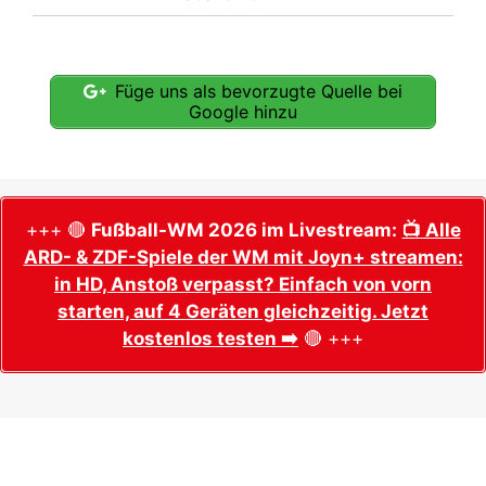
Füge uns als bevorzugte Quelle bei
Google hinzu
+++ 🔴
Fußball-WM 2026 im Livestream:
📺 Alle
ARD- & ZDF-Spiele der WM mit Joyn+ streamen:
in HD, Anstoß verpasst? Einfach von vorn
starten, auf 4 Geräten gleichzeitig. Jetzt
kostenlos testen ➡️
🔴 +++