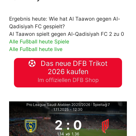
Ergebnis heute: Wie hat Al Taawon gegen Al-
Qadisiyah FC gespielt?
Al Taawon spielt gegen Al-Qadisiyah FC 2 zu 0
Alle Fußball heute Spiele
Alle Fußball heute live
Das neue DFB Trikot
2026 kaufen
Im offiziellen DFB Shop
Pro League Saudi Arabien 2025/2026
Spieltag 7
|
1.11.2025
-
12:30
2
:
0
1.14
1.36
xG