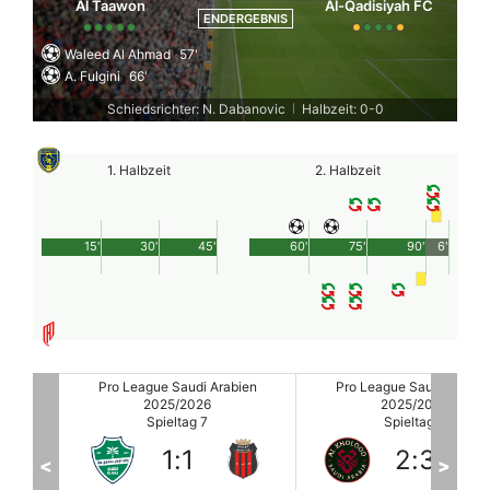
Al Taawon
Al-Qadisiyah FC
ENDERGEBNIS
Waleed Al Ahmad
57'
A. Fulgini
66'
Schiedsrichter: N. Dabanovic
Halbzeit: 0-0
|
1. Halbzeit
2. Halbzeit
15'
30'
45'
60'
75'
90'
6'
ien
Pro League Saudi Arabien
Pro League Saudi Arabie
2025/2026
2025/2026
Spieltag 7
Spieltag 7
2
:
3
2
:
1
<
>