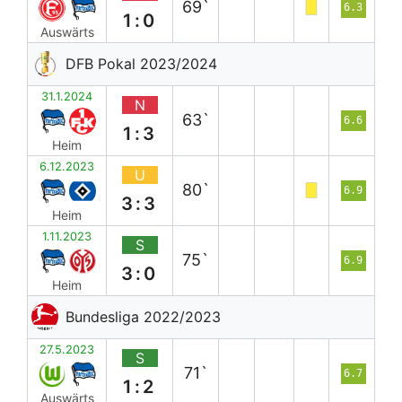
69`
6.3
1:0
Auswärts
DFB Pokal 2023/2024
31.1.2024
N
63`
6.6
1:3
Heim
6.12.2023
U
80`
6.9
3:3
Heim
1.11.2023
S
75`
6.9
3:0
Heim
Bundesliga 2022/2023
27.5.2023
S
71`
6.7
1:2
Auswärts