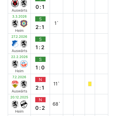
0:1
Auswärts
3.3.2026
S
1`
2:1
Heim
27.2.2026
S
1:2
Auswärts
22.2.2026
S
1:0
Heim
7.2.2026
N
11`
2:1
Auswärts
20.12.2025
N
68`
0:2
Heim