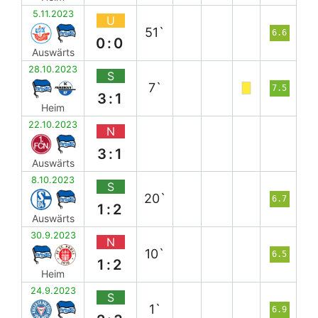
5.11.2023
U
51`
6.6
0:0
Auswärts
28.10.2023
S
7`
7.5
3:1
Heim
22.10.2023
N
3:1
Auswärts
8.10.2023
S
20`
6.7
1:2
Auswärts
30.9.2023
N
10`
6.5
1:2
Heim
24.9.2023
S
1`
6.9