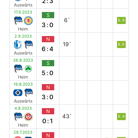
2:3
Auswärts
17.9.2023
S
6`
6.9
3:0
Heim
2.9.2023
N
19`
6.6
6:4
Auswärts
26.8.2023
S
5:0
Heim
19.8.2023
N
3:0
Auswärts
4.8.2023
N
43`
6.9
0:1
Heim
29.7.2023
N