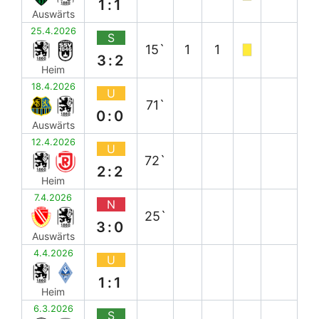
1:1
Auswärts
25.4.2026
S
15`
1
1
3:2
Heim
18.4.2026
U
71`
0:0
Auswärts
12.4.2026
U
72`
2:2
Heim
7.4.2026
N
25`
3:0
Auswärts
4.4.2026
U
1:1
Heim
6.3.2026
S