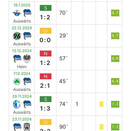
19.1.2025
S
70`
6.7
1:2
Auswärts
22.12.2024
U
29`
6.7
0:0
Auswärts
13.12.2024
N
57`
6.9
1:2
Heim
7.12.2024
N
45`
6.9
2:1
Auswärts
29.11.2024
S
74`
1
7.3
1:3
Auswärts
23.11.2024
U
90`
7.5