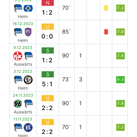
N
70`
7.2
1:2
Heim
16.12.2023
U
85`
7.0
0:0
Heim
9.12.2023
S
90`
1
7.6
1:2
Auswärts
3.12.2023
S
73`
3
9.3
5:1
Heim
24.11.2023
U
90`
1
7.6
2:2
Auswärts
11.11.2023
U
70`
1
7.2
2:2
Heim