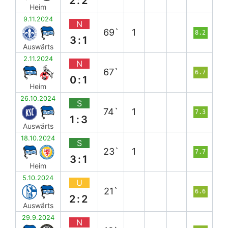
2:2
Heim
9.11.2024
N
69`
1
8.2
3:1
Auswärts
2.11.2024
N
67`
6.7
0:1
Heim
26.10.2024
S
74`
1
7.3
1:3
Auswärts
18.10.2024
S
23`
1
7.7
3:1
Heim
5.10.2024
U
21`
6.6
2:2
Auswärts
29.9.2024
N