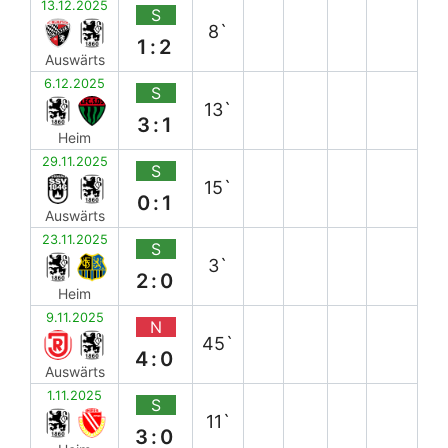
13.12.2025
S
8`
1:2
Auswärts
6.12.2025
S
13`
3:1
Heim
29.11.2025
S
15`
0:1
Auswärts
23.11.2025
S
3`
2:0
Heim
9.11.2025
N
45`
4:0
Auswärts
1.11.2025
S
11`
3:0