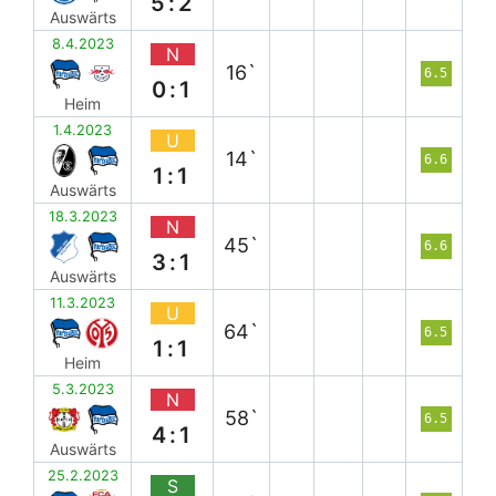
5:2
Auswärts
8.4.2023
N
16`
6.5
0:1
Heim
1.4.2023
U
14`
6.6
1:1
Auswärts
18.3.2023
N
45`
6.6
3:1
Auswärts
11.3.2023
U
64`
6.5
1:1
Heim
5.3.2023
N
58`
6.5
4:1
Auswärts
25.2.2023
S