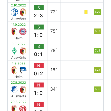
2.10.2022
S
72`
6.9
2:3
Auswärts
17.9.2022
S
75`
6.2
1:0
Heim
9.9.2022
S
78`
7.3
0:1
Auswärts
4.9.2022
N
16`
6.3
0:2
Heim
27.8.2022
N
34`
6.6
1:0
Auswärts
20.8.2022
N