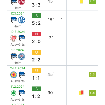
45`
7.2
3:3
Heim
17.3.2024
S
18`
1
5:2
Heim
10.3.2024
N
3`
2:0
Auswärts
1.3.2024
U
2:2
Heim
24.2.2024
U
45`
6.3
1:1
Auswärts
11.2.2024
S
90`
6.6
1:2
Auswärts
3.2.2024