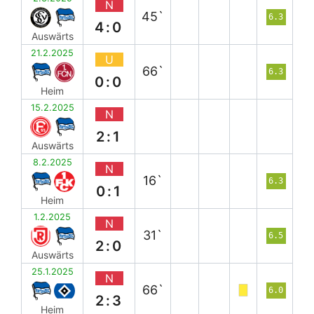
N
45`
6.3
4:0
Auswärts
21.2.2025
U
66`
6.3
0:0
Heim
15.2.2025
N
2:1
Auswärts
8.2.2025
N
16`
6.3
0:1
Heim
1.2.2025
N
31`
6.5
2:0
Auswärts
25.1.2025
N
66`
6.0
2:3
Heim