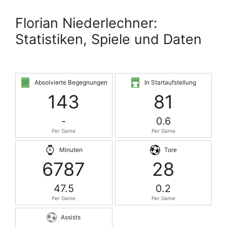
Florian Niederlechner:
Statistiken, Spiele und Daten
Absolvierte Begegnungen
In Startaufstellung
143
81
-
0.6
Per Game
Per Game
Minuten
Tore
6787
28
47.5
0.2
Per Game
Per Game
Assists