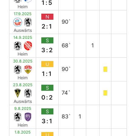
1:5
Heim
17.9.2025
N
90`
2:1
Auswärts
14.9.2025
S
68`
1
3:2
Heim
30.8.2025
U
90`
1:1
Heim
23.8.2025
S
74`
0:2
Auswärts
9.8.2025
S
83`
1
3:1
Heim
1.8.2025
U