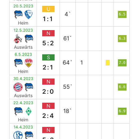
20.5.2023
U
4`
6.5
1:1
Heim
12.5.2023
N
61`
6.3
5:2
Auswärts
6.5.2023
S
64`
1
7.0
2:1
Heim
30.4.2023
N
55`
6.6
2:0
Auswärts
22.4.2023
N
18`
6.9
2:4
Heim
14.4.2023
N