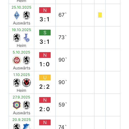
Heim
25.10.2025
N
67`
3:1
Auswärts
19.10.2025
S
73`
3:1
Heim
5.10.2025
N
90`
1:0
Auswärts
1.10.2025
U
90`
2:2
Heim
27.9.2025
N
59`
2:0
Auswärts
20.9.2025
N
74`