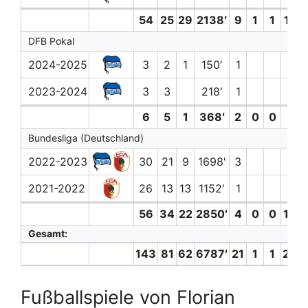
54
25
29
2138′
9
1
1
12 (
DFB Pokal
2024-2025
3
2
1
150′
1
2 (0
2023-2024
3
3
218′
1
6
5
1
368′
2
0
0
2 (0
Bundesliga (Deutschland)
2022-2023
30
21
9
1698′
3
5 (0
2021-2022
26
13
13
1152′
1
5 (0
56
34
22
2850′
4
0
0
10 (
Gesamt:
143
81
62
6787′
21
1
1
28 (
Fußballspiele von Florian