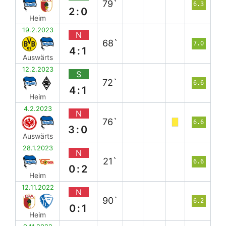
79`
6.3
2:0
Heim
19.2.2023
N
68`
7.0
4:1
Auswärts
12.2.2023
S
72`
6.6
4:1
Heim
4.2.2023
N
76`
6.6
3:0
Auswärts
28.1.2023
N
21`
6.6
0:2
Heim
12.11.2022
N
90`
6.2
0:1
Heim