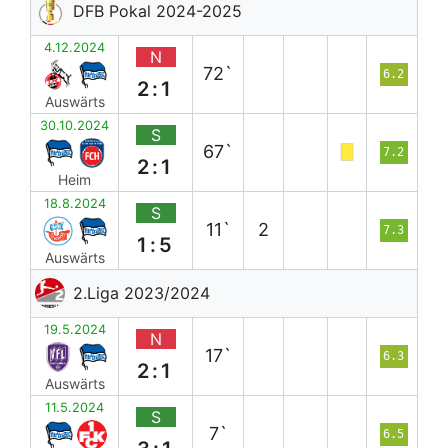
DFB Pokal 2024-2025
4.12.2024
N
72`
6.2
2:1
Auswärts
30.10.2024
S
67`
7.2
2:1
Heim
18.8.2024
S
11`
2
7.3
1:5
Auswärts
2.Liga 2023/2024
19.5.2024
N
17`
6.3
2:1
Auswärts
11.5.2024
S
7`
6.5