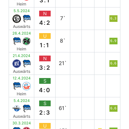
3:1
Heim
5.5.2024
N
7`
6.3
4:2
Auswärts
26.4.2024
U
8`
6.9
1:1
Heim
21.4.2024
N
21`
6.6
3:2
Auswärts
12.4.2024
S
4:0
Heim
5.4.2024
S
61`
6.6
2:3
Auswärts
30.3.2024
U