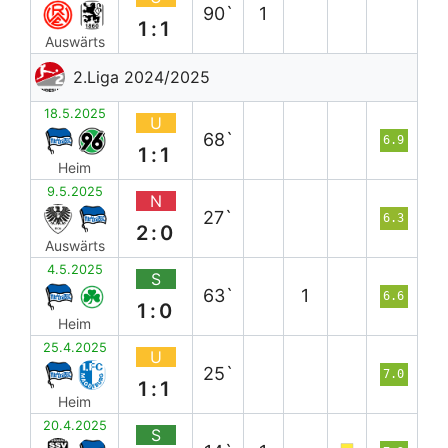
90`
1
1:1
Auswärts
2.Liga 2024/2025
18.5.2025
U
68`
6.9
1:1
Heim
9.5.2025
N
27`
6.3
2:0
Auswärts
4.5.2025
S
63`
1
6.6
1:0
Heim
25.4.2025
U
25`
7.0
1:1
Heim
20.4.2025
S