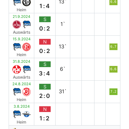
13`
6.6
1:4
Heim
21.9.2024
S
1`
0:2
Auswärts
15.9.2024
N
13`
6.7
0:2
Heim
31.8.2024
S
6`
6.6
3:4
Auswärts
24.8.2024
S
31`
7.2
2:0
Heim
3.8.2024
N
1:2
Heim