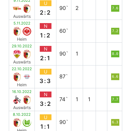
9.11.2022
U
90`
2
7.6
2:2
Auswärts
5.11.2022
N
60`
7.2
1:2
Heim
29.10.2022
N
90`
1
8.0
2:1
Auswärts
22.10.2022
U
87`
6.6
3:3
Heim
16.10.2022
N
74`
1
1
7.7
3:2
Auswärts
8.10.2022
U
90`
6.3
1:1
Heim