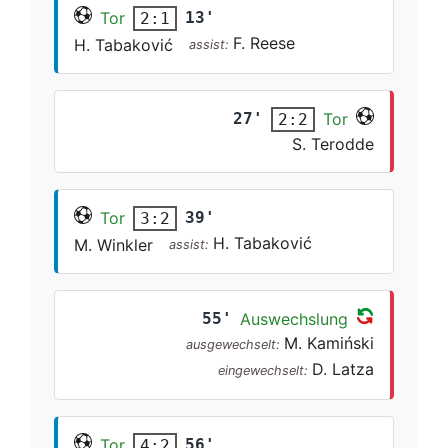
Tor
13'
2:1
F. Reese
H. Tabaković
assist:
27'
Tor
2:2
S. Terodde
Tor
39'
3:2
H. Tabaković
M. Winkler
assist:
55'
Auswechslung
M. Kamiński
ausgewechselt:
D. Latza
eingewechselt:
Tor
56'
4:2