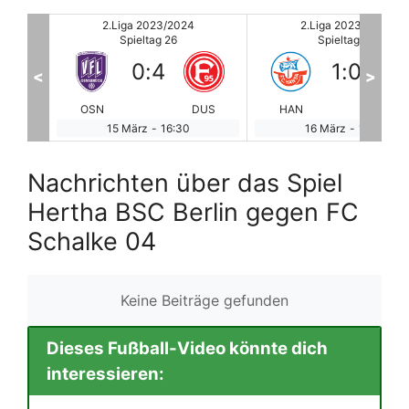
2.Liga 2023/2024
2.Liga 2023/2024
Spieltag 26
Spieltag 26
1
:
0
0
:
2
<
>
DUS
HAN
GRE
NUR
PA
16 März
-
11:00
16 März
-
11:00
Nachrichten über das Spiel
Hertha BSC Berlin gegen FC
Schalke 04
Keine Beiträge gefunden
Dieses Fußball-Video könnte dich
interessieren: