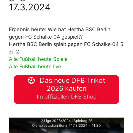
17.3.2024
Ergebnis heute: Wie hat Hertha BSC Berlin
gegen FC Schalke 04 gespielt?
Hertha BSC Berlin spielt gegen FC Schalke 04 5
zu 2
Alle Fußball heute Spiele
Alle Fußball heute live
Das neue DFB Trikot
2026 kaufen
Im offiziellen DFB Shop
2.Liga 2023/2024
Spieltag 26
|
Olympiastadion Berlin
17.3.2024
-
11:30
|