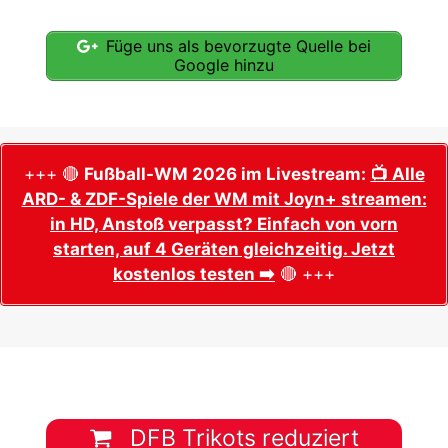
Füge uns als bevorzugte Quelle bei
Google hinzu
+++ 🔴
Fußball-WM 2026 im Livestream:
📺 Alle
ARD- & ZDF-Spiele der WM mit Joyn+ streamen:
in HD, Anstoß verpasst? Einfach von vorn
starten, auf 4 Geräten gleichzeitig. Jetzt
kostenlos testen ➡️
🔴 +++
DFB Trikots reduziert