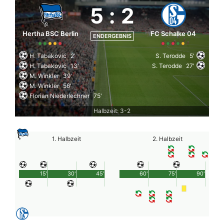
5
:
2
Hertha BSC Berlin
FC Schalke 04
ENDERGEBNIS
H. Tabaković
2'
S. Terodde
5'
H. Tabaković
13'
S. Terodde
27'
M. Winkler
39'
M. Winkler
56'
Florian Niederlechner
75'
Halbzeit: 3-2
1. Halbzeit
2. Halbzeit
15'
30'
45'
60'
75'
90'