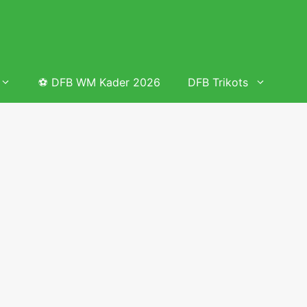
⚽ DFB WM Kader 2026
DFB Trikots
 & Tabelle
Frauenfußball heute
Deutschland Frauen Fußball Nationalmannschaft
 & Tabelle
Deutschland Frauen Länderspiele 2026 – DFB Spielplan
2026
lplan &
Deutschland Frauen Länderspiele 2025 – DFB Spielplan
2025
lplan &
Deutsche Frauen Nationalmannschaft DFB Kader 2025 &
Erfolge
elplan &