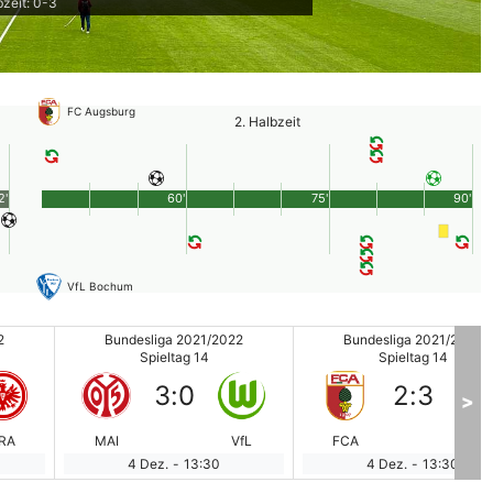
zeit: 0-3
FC Augsburg
2. Halbzeit
2'
60'
75'
90'
VfL Bochum
2
Bundesliga 2021/2022
Bundesliga 2021/2022
Spieltag 14
Spieltag 14
3
:
0
2
:
3
>
RA
MAI
VfL
FCA
BO
4 Dez.
-
13:30
4 Dez.
-
13:30