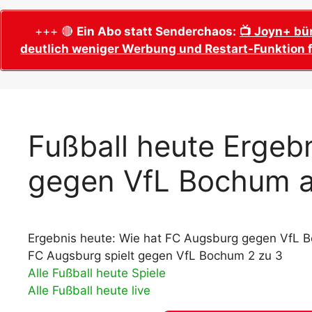
WM 2026 Sech
Termine, Ans
Wer wird Fußball-Weltmeister 2026?
+++ 🔴
Ein Abo statt Senderchaos:
📺 Joyn+ bü
deutlich weniger Werbung und Restart-Funktion f
WM 2026 Acht
Alle WM 2026 Trainer
Termine, Ans
Panini WM 2026 Sticker
WM 2026 Vier
Spielorte, T
Panini WM 2026 Stickerkollektion
WM 2026 Halb
Alle Fußball Weltmeister
Fußball heute Ergeb
Anstoßzeiten
Adidas Trionda: offizielle WM 2026
gegen VfL Bochum a
WM 2026 Spie
Spielball
Spielort Mia
Alle Nationalspieler der FIFA Fußball WM
WM 2026 Fina
2026
Weltmeister, 
Ergebnis heute: Wie hat FC Augsburg gegen VfL B
WM 2026 Qualifikation in Europa: Tabelle
Fußball WM 
& Spielplan
FC Augsburg spielt gegen VfL Bochum 2 zu 3
Ausfüllen &
Alle Fußball heute Spiele
Alle Fußball heute live
Fußball WM 20
PDF zum Dow