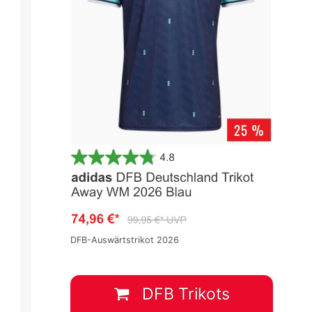
Bundesliga 2021/2022
Bundesliga 2021/2022
Spieltag 14
Spieltag 14
DFB-Auswärtstrikot 2026
1
:
1
2
:
3
C
ARM
EFFzeh
BVB
FCB
DFB Trikots
4 Dez.
-
13:30
4 Dez.
-
16:30