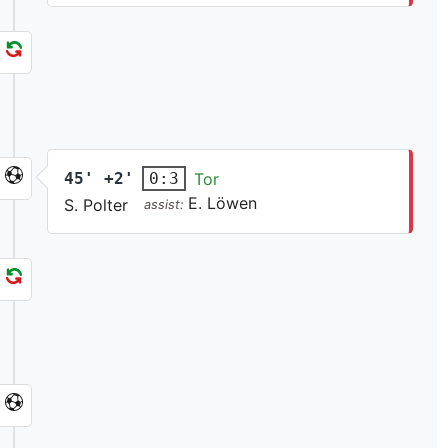
45' +2'
Tor
0:3
E. Löwen
S. Polter
assist: