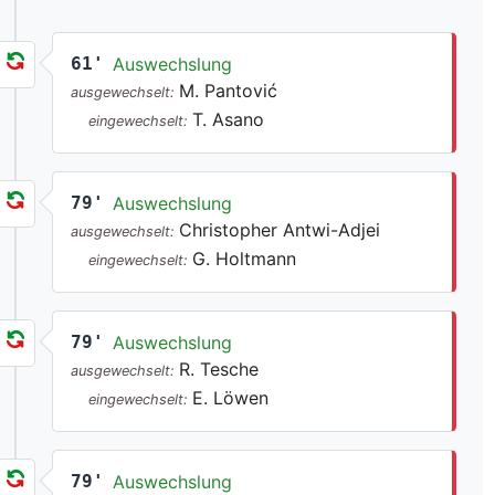
61'
Auswechslung
M. Pantović
ausgewechselt:
T. Asano
eingewechselt:
79'
Auswechslung
Christopher Antwi-Adjei
ausgewechselt:
G. Holtmann
eingewechselt:
79'
Auswechslung
R. Tesche
ausgewechselt:
E. Löwen
eingewechselt:
79'
Auswechslung