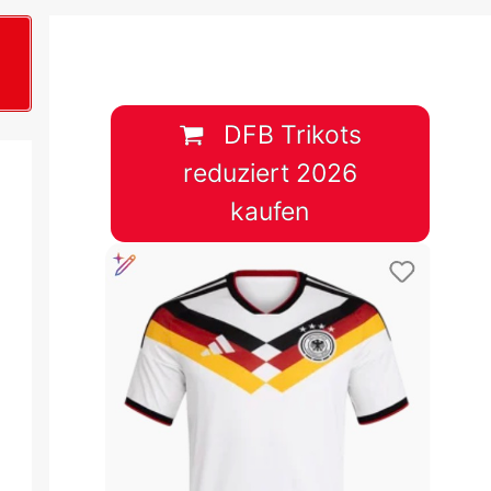
B
plan &
lplan &
DFB Trikots
reduziert 2026
lplan &
kaufen
 & Tabelle
 & Tabelle
 & Tabelle
 & Tabelle