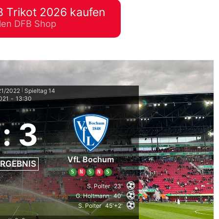
 Trikot 2026 kaufen
lplan Excel – kostenlos
ellen DFB Shop
 automatisch ausfüllen
21/2022
Spieltag 14
|
021
-
13:30
:
3
VfL Bochum
RGEBNIS
S
N
S
N
S
S. Polter
23'
G. Holtmann
40'
S. Polter
45'+2'