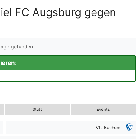
piel FC Augsburg gegen
träge gefunden
ieren:
Stats
Events
VfL Bochum