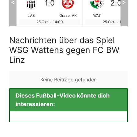
2
:
0
1
:
3
<
>
zer AK
WAT
LIN
STU
WO
25 Okt.
-
14:00
26 Okt.
-
12:30
Nachrichten über das Spiel
WSG Wattens gegen FC BW
Linz
Keine Beiträge gefunden
Dieses Fußball-Video könnte dich
interessieren: