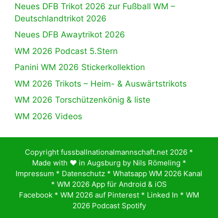
Neues DFB Trikot 2026 zur Fußball WM –
Deutschlandtrikot 2026
Neues DFB Awaytrikot 2026
WM 2026 Podcast 5.Stern
Panini WM 2026 Stickerkollektion
WM 2026 Trikots – Heim- & Auswärtstrikots
WM 2026 Torschützenkönig & liste
WM 2026 Videos
Copyright fussballnationalmannschaft.net 2026 *
Made with ♥️ in Augsburg by
Nils Römeling
*
Impressum
*
Datenschutz
*
Whatsapp WM 2026 Kanal
*
WM 2026 App für Android & iOS
Facebook
*
WM 2026 auf Pinterest
*
Linked In
*
WM
2026 Podcast Spotify