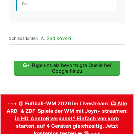
Foul
A. Sadikovski
Schiedsrichter:
Füge uns als bevorzugte Quelle bei
Google hinzu
+++ 🔴
Fußball-WM 2026 im Livestream:
📺 Alle
ARD- & ZDF-Spiele der WM mit Joyn+ streamen:
in HD, Anstoß verpasst? Einfach von vorn
starten, auf 4 Geräten gleichzeitig. Jetzt
kostenlos testen ➡️
🔴 +++