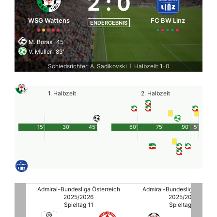
2
:
0
WSG Wattens
FC BW Linz
ENDERGEBNIS
M. Boras
45'
V. Muller
83'
Schiedsrichter: A. Sadikovski
Halbzeit: 1-0
|
1. Halbzeit
2. Halbzeit
15'
30'
45'
60'
75'
90'
5'
rreich
Admiral-Bundesliga Österreich
Admiral-Bundesliga Österre
2025/2026
2025/2026
Spieltag 11
Spieltag 11