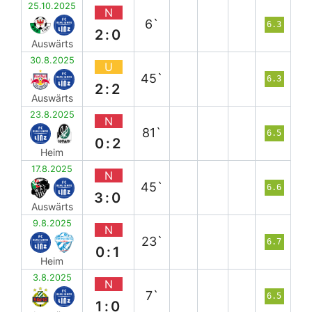
25.10.2025
N
6`
6.3
2:0
Auswärts
30.8.2025
U
45`
6.3
2:2
Auswärts
23.8.2025
N
81`
6.5
0:2
Heim
17.8.2025
N
45`
6.6
3:0
Auswärts
9.8.2025
N
23`
6.7
0:1
Heim
3.8.2025
N
7`
6.5
1:0