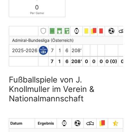
0
Per Game
Admiral-Bundesliga (Österreich)
2025-2026
7
1
6
208′
7
1
6
208′
0
0
0
0 (0)
0
Fußballspiele von J.
Knollmuller im Verein &
Nationalmannschaft
Datum
Ergebnis