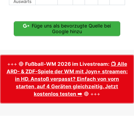
Auswärts
Füge uns als bevorzugte Quelle bei
Google hinzu
+++ 🔴
Fußball-WM 2026 im Livestream:
📺 Alle
ARD- & ZDF-Spiele der WM mit Joyn+ streamen:
in HD, Anstoß verpasst? Einfach von vorn
starten, auf 4 Geräten gleichzeitig. Jetzt
kostenlos testen ➡️
🔴 +++