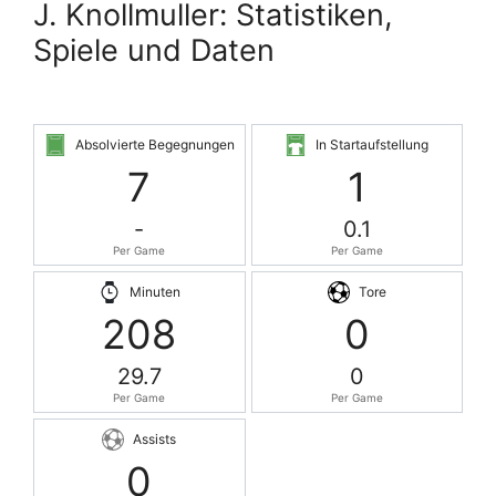
J. Knollmuller: Statistiken,
Spiele und Daten
Absolvierte Begegnungen
In Startaufstellung
7
1
-
0.1
Per Game
Per Game
Minuten
Tore
208
0
29.7
0
Per Game
Per Game
Assists
0