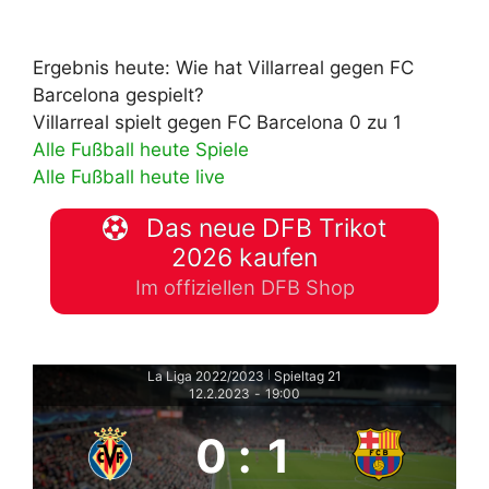
Ergebnis heute: Wie hat Villarreal gegen FC
Barcelona gespielt?
Villarreal spielt gegen FC Barcelona 0 zu 1
Alle Fußball heute Spiele
Alle Fußball heute live
Das neue DFB Trikot
2026 kaufen
Im offiziellen DFB Shop
La Liga 2022/2023
Spieltag 21
|
12.2.2023
-
19:00
0
:
1