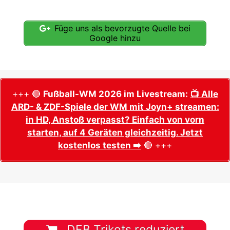
Füge uns als bevorzugte Quelle bei
Google hinzu
+++ 🔴
Fußball-WM 2026 im Livestream:
📺 Alle
ARD- & ZDF-Spiele der WM mit Joyn+ streamen:
in HD, Anstoß verpasst? Einfach von vorn
starten, auf 4 Geräten gleichzeitig. Jetzt
kostenlos testen ➡️
🔴 +++
DFB Trikots reduziert