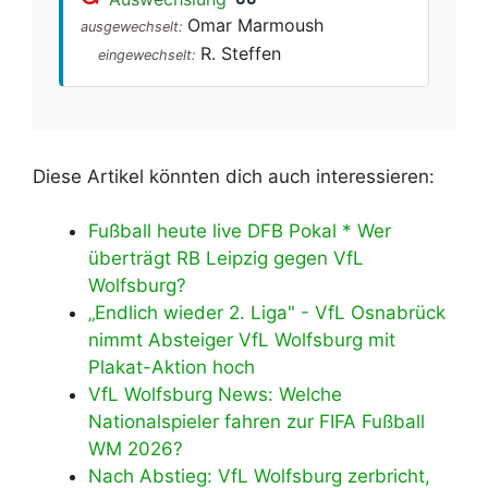
Omar Marmoush
ausgewechselt:
R. Steffen
eingewechselt:
Diese Artikel könnten dich auch interessieren:
Fußball heute live DFB Pokal * Wer
überträgt RB Leipzig gegen VfL
Wolfsburg?
„Endlich wieder 2. Liga" - VfL Osnabrück
nimmt Absteiger VfL Wolfsburg mit
Plakat-Aktion hoch
VfL Wolfsburg News: Welche
Nationalspieler fahren zur FIFA Fußball
WM 2026?
Nach Abstieg: VfL Wolfsburg zerbricht,