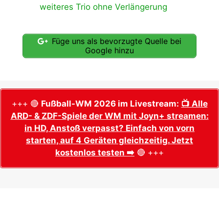
weiteres Trio ohne Verlängerung
Füge uns als bevorzugte Quelle bei
Google hinzu
+++ 🔴
Fußball-WM 2026 im Livestream:
📺 Alle
ARD- & ZDF-Spiele der WM mit Joyn+ streamen:
in HD, Anstoß verpasst? Einfach von vorn
starten, auf 4 Geräten gleichzeitig. Jetzt
kostenlos testen ➡️
🔴 +++