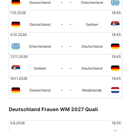
-
-
Deutschland
Griechenland
1.10.2026
18:45
-
-
Deutschland
Serbien
4.10.2026
18:45
-
-
Griechenland
Deutschland
13.11.2026
19:45
-
-
Serbien
Deutschland
16.11.2026
19:45
-
-
Deutschland
Niederlande
Deutschland Frauen WM 2027 Quali
5.6.2026
18:35