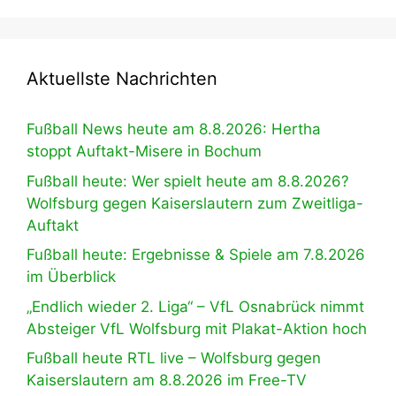
Aktuellste Nachrichten
Fußball News heute am 8.8.2026: Hertha
stoppt Auftakt-Misere in Bochum
Fußball heute: Wer spielt heute am 8.8.2026?
Wolfsburg gegen Kaiserslautern zum Zweitliga-
Auftakt
Fußball heute: Ergebnisse & Spiele am 7.8.2026
im Überblick
„Endlich wieder 2. Liga“ – VfL Osnabrück nimmt
Absteiger VfL Wolfsburg mit Plakat-Aktion hoch
Fußball heute RTL live – Wolfsburg gegen
Kaiserslautern am 8.8.2026 im Free-TV