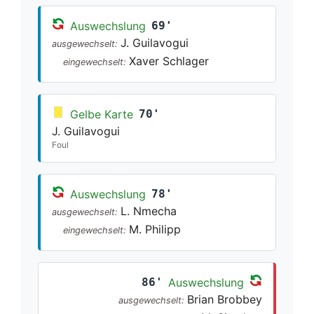
Auswechslung
69'
J. Guilavogui
ausgewechselt:
Xaver Schlager
eingewechselt:
Gelbe Karte
70'
J. Guilavogui
Foul
Auswechslung
78'
L. Nmecha
ausgewechselt:
M. Philipp
eingewechselt:
86'
Auswechslung
Brian Brobbey
ausgewechselt: