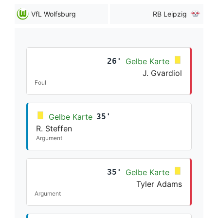
VfL Wolfsburg
RB Leipzig
26'
Gelbe Karte
J. Gvardiol
Foul
Gelbe Karte
35'
R. Steffen
Argument
35'
Gelbe Karte
Tyler Adams
Argument