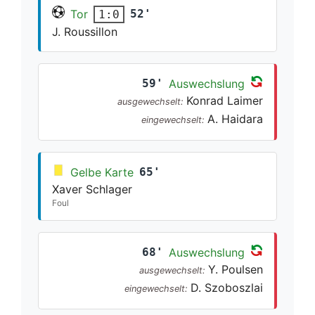
Tor
52'
1:0
J. Roussillon
59'
Auswechslung
Konrad Laimer
ausgewechselt:
A. Haidara
eingewechselt:
Gelbe Karte
65'
Xaver Schlager
Foul
68'
Auswechslung
Y. Poulsen
ausgewechselt:
D. Szoboszlai
eingewechselt: