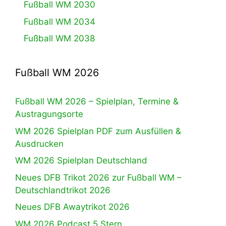
Fußball WM 2030
Fußball WM 2034
Fußball WM 2038
Fußball WM 2026
Fußball WM 2026 – Spielplan, Termine &
Austragungsorte
WM 2026 Spielplan PDF zum Ausfüllen &
Ausdrucken
WM 2026 Spielplan Deutschland
Neues DFB Trikot 2026 zur Fußball WM –
Deutschlandtrikot 2026
Neues DFB Awaytrikot 2026
WM 2026 Podcast 5.Stern