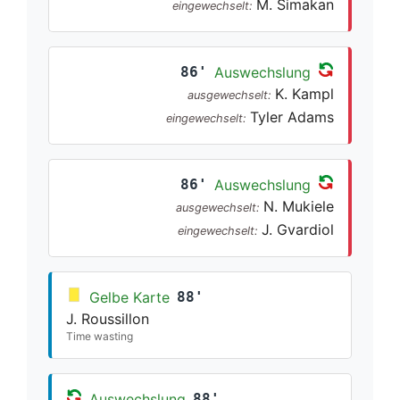
M. Simakan
eingewechselt:
86'
Auswechslung
K. Kampl
ausgewechselt:
Tyler Adams
eingewechselt:
86'
Auswechslung
N. Mukiele
ausgewechselt:
J. Gvardiol
eingewechselt:
Gelbe Karte
88'
J. Roussillon
Time wasting
Auswechslung
88'