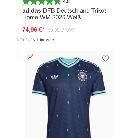
DFB 2026 Trikotshop