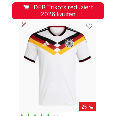
DFB Trikots reduziert
2026 kaufen