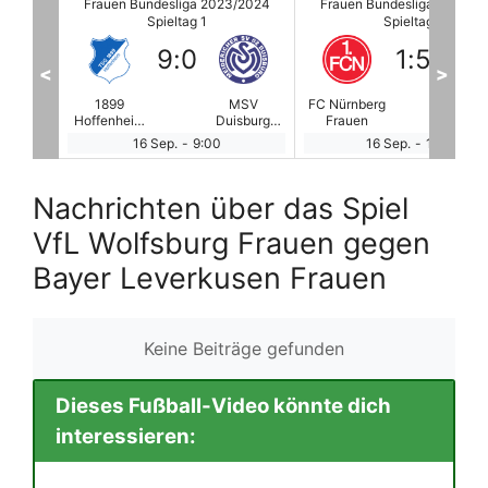
/2024
Frauen Bundesliga 2023/2024
Frauen Bundesliga 2023/2
Spieltag 1
Spieltag 1
1
:
5
2
:
1
<
>
MSV
FC Nürnberg
Werder
1.FC Köln
RB Lei
sburg
Frauen
Bremen
Frauen
Frau
auen
Frauen
16 Sep.
-
11:00
17 Sep.
-
11:00
Nachrichten über das Spiel
VfL Wolfsburg Frauen gegen
Bayer Leverkusen Frauen
Keine Beiträge gefunden
Dieses Fußball-Video könnte dich
interessieren: