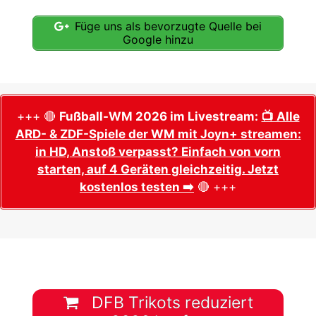
Füge uns als bevorzugte Quelle bei
Google hinzu
+++ 🔴
Fußball-WM 2026 im Livestream:
📺 Alle
ARD- & ZDF-Spiele der WM mit Joyn+ streamen:
in HD, Anstoß verpasst? Einfach von vorn
starten, auf 4 Geräten gleichzeitig. Jetzt
kostenlos testen ➡️
🔴 +++
DFB Trikots reduziert