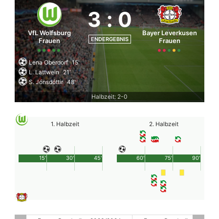
3
:
0
VfL Wolfsburg
Bayer Leverkusen
ENDERGEBNIS
Frauen
Frauen
Lena Oberdorf
15'
L. Lattwein
21'
S. Jónsdóttir
48'
Halbzeit: 2-0
1. Halbzeit
2. Halbzeit
15'
30'
45'
60'
75'
90'