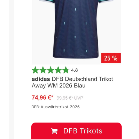
WM 2022 Quali Europa -
WM 2022 Quali Europa -
Gruppenrunde
Gruppenrunde
Spieltag 7
Spieltag 7
0
:
3
0
:
4
DFB-Auswärtstrikot 2026
Zypern
CRO
MAL
SVN
8 Okt.
-
17:45
8 Okt.
-
17:45
DFB Trikots