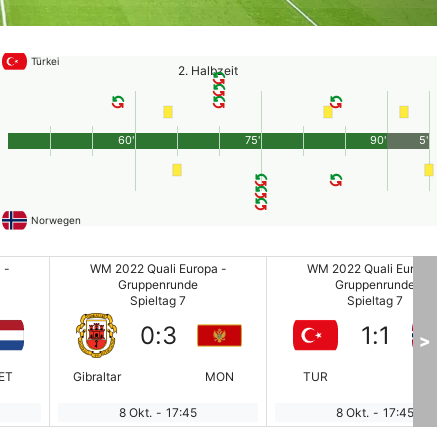
Türkei
2. Halbzeit
60'
75'
90'
5'
Norwegen
 -
WM 2022 Quali Europa -
WM 2022 Quali Europa -
Gruppenrunde
Gruppenrunde
Spieltag 7
Spieltag 7
0
:
3
1
:
1
>
ET
Gibraltar
MON
TUR
NOR
8 Okt.
-
17:45
8 Okt.
-
17:45