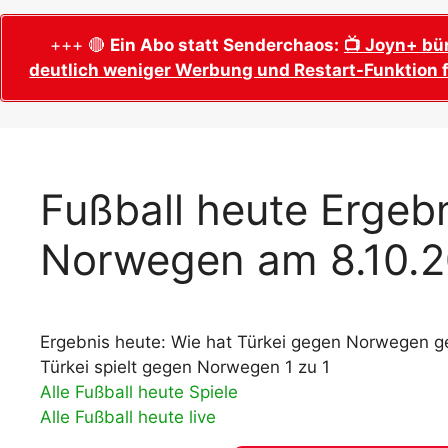
WM 2026 Sech
Termine, Ans
Wer wird Fußball-Weltmeister 2026?
+++ 🔴
Ein Abo statt Senderchaos:
📺 Joyn+ bü
deutlich weniger Werbung und Restart-Funktion f
WM 2026 Acht
Alle WM 2026 Trainer
Termine, Ans
Panini WM 2026 Sticker
WM 2026 Vier
Spielorte, T
Panini WM 2026 Stickerkollektion
WM 2026 Halb
Alle Fußball Weltmeister
Fußball heute Ergebn
Anstoßzeiten
Adidas Trionda: offizielle WM 2026
Norwegen am 8.10.2
WM 2026 Spie
Spielball
Spielort Mia
Alle Nationalspieler der FIFA Fußball WM
WM 2026 Fina
2026
Weltmeister, 
Ergebnis heute: Wie hat Türkei gegen Norwegen ge
WM 2026 Qualifikation in Europa: Tabelle
Fußball WM 
& Spielplan
Türkei spielt gegen Norwegen 1 zu 1
Ausfüllen &
Alle Fußball heute Spiele
Alle Fußball heute live
Fußball WM 20
PDF zum Dow