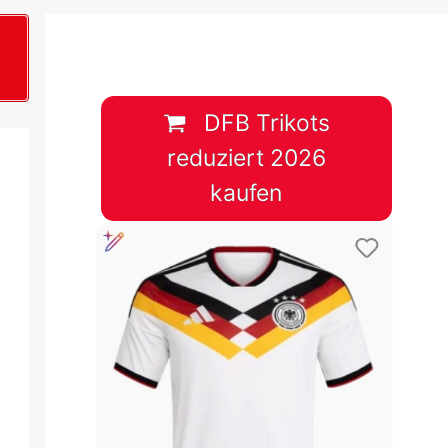
B
plan &
lplan &
DFB Trikots
reduziert 2026
lplan &
kaufen
 & Tabelle
 & Tabelle
 & Tabelle
 & Tabelle