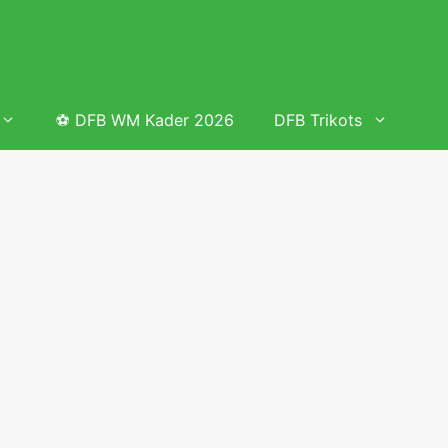
⚽ DFB WM Kader 2026
DFB Trikots
 & Tabelle
Frauenfußball heute
Deutschland Frauen Fußball Nationalmannschaft
 & Tabelle
Deutschland Frauen Länderspiele 2026 – DFB Spielplan
2026
lplan &
Deutschland Frauen Länderspiele 2025 – DFB Spielplan
2025
lplan &
Deutsche Frauen Nationalmannschaft DFB Kader 2025 &
Erfolge
elplan &