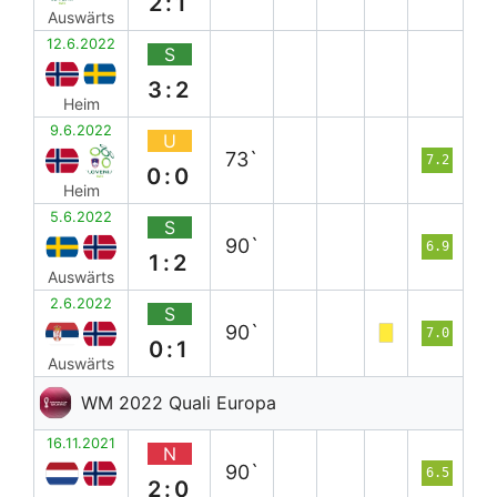
2:1
Auswärts
12.6.2022
S
3:2
Heim
9.6.2022
U
73`
7.2
0:0
Heim
5.6.2022
S
90`
6.9
1:2
Auswärts
2.6.2022
S
90`
7.0
0:1
Auswärts
WM 2022 Quali Europa
16.11.2021
N
90`
6.5
2:0