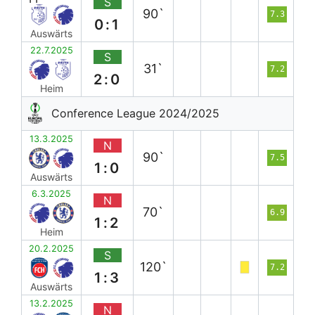
S
90`
7.3
0:1
Auswärts
22.7.2025
S
31`
7.2
2:0
Heim
Conference League 2024/2025
13.3.2025
N
90`
7.5
1:0
Auswärts
6.3.2025
N
70`
6.9
1:2
Heim
20.2.2025
S
120`
7.2
1:3
Auswärts
13.2.2025
N