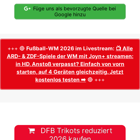
Füge uns als bevorzugte Quelle bei
Google hinzu
+++ 🔴
Fußball-WM 2026 im Livestream:
📺 Alle
ARD- & ZDF-Spiele der WM mit Joyn+ streamen:
in HD, Anstoß verpasst? Einfach von vorn
starten, auf 4 Geräten gleichzeitig. Jetzt
kostenlos testen ➡️
🔴 +++
DFB Trikots reduziert
2026 kaufen