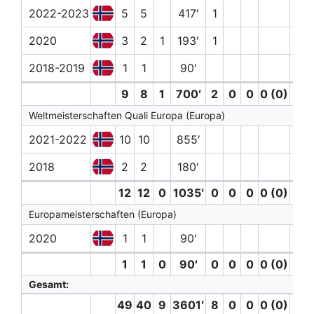
2022-2023
5
5
417′
1
2020
3
2
1
193′
1
1
2018-2019
1
1
90′
9
8
1
700′
2
0
0
0 (0)
1
Weltmeisterschaften Quali Europa (Europa)
2021-2022
10
10
855′
2
2018
2
2
180′
12
12
0
1035′
0
0
0
0 (0)
2
Europameisterschaften (Europa)
2020
1
1
90′
1
1
0
90′
0
0
0
0 (0)
0
Gesamt:
49
40
9
3601′
8
0
0
0 (0)
4