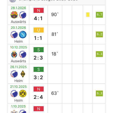
28.1.2026
N
90`
6.7
4:1
Auswärts
20.1.2026
U
81`
6.2
1:1
Heim
10.12.2025
S
18`
6.3
2:3
Auswärts
26.11.2025
S
3:2
Heim
21.10.2025
N
63`
6.3
2:4
Heim
1.10.2025
N