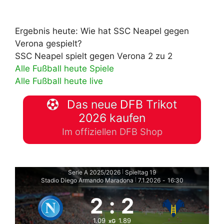
Ergebnis heute: Wie hat SSC Neapel gegen
Verona gespielt?
SSC Neapel spielt gegen Verona 2 zu 2
Alle Fußball heute Spiele
Alle Fußball heute live
Das neue DFB Trikot
2026 kaufen
Im offiziellen DFB Shop
Serie A 2025/2026
Spieltag 19
|
Stadio Diego Armando Maradona
7.1.2026
-
16:30
|
2
:
2
1.09
1.89
xG