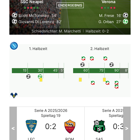
SSC Neapel
Verona
ENDERGEBNIS
Scott McTominay
54'
M. Frese
16'
Giovanni Di Lorenzo
82'
G. Orban
27'
Schiedsrichter: M. Marchetti
Halbzeit: 0-2
|
1. Halbzeit
2. Halbzeit
15'
30'
45'
5'
60'
75'
90'
8'
Serie A 2025/2026
Serie A 2025/2026
Spieltag 19
Spieltag 19
0
:
3
2
:
2
<
>
ROM
SAS
JUV
SSC
VE