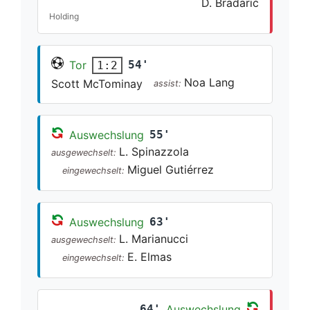
D. Bradarić
Holding
Tor
54'
1:2
Noa Lang
Scott McTominay
assist:
Auswechslung
55'
L. Spinazzola
ausgewechselt:
Miguel Gutiérrez
eingewechselt:
Auswechslung
63'
L. Marianucci
ausgewechselt:
E. Elmas
eingewechselt:
64'
Auswechslung