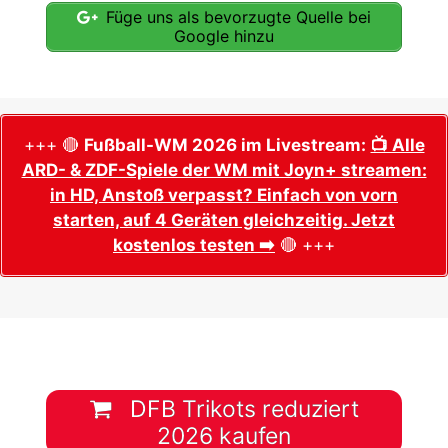
Füge uns als bevorzugte Quelle bei
Google hinzu
+++ 🔴
Fußball-WM 2026 im Livestream:
📺 Alle
ARD- & ZDF-Spiele der WM mit Joyn+ streamen:
in HD, Anstoß verpasst? Einfach von vorn
starten, auf 4 Geräten gleichzeitig. Jetzt
kostenlos testen ➡️
🔴 +++
DFB Trikots reduziert
2026 kaufen