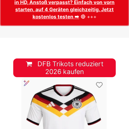
in HD, Anstoß verpasst? Einfach von vorn
starten, auf 4 Geräten gleichzeitig. Jetzt
kostenlos testen ➡️
🔴 +++
DFB Trikots reduziert
2026 kaufen