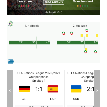
Slowenien
Griechenland
ENDERGEBNIS
Halbzeit: 0-0
1. Halbzeit
2. Halbzeit
15'
30'
45'
60'
75'
90'
/2021 -
UEFA Nations League 2020/2021 -
UEFA Nations League 2020/2
Gruppenphase
Gruppenphase
Spieltag 1
Spieltag 1
2
:
1
3
:
1
<
>
ESP
UKR
SUI
RUS
SR