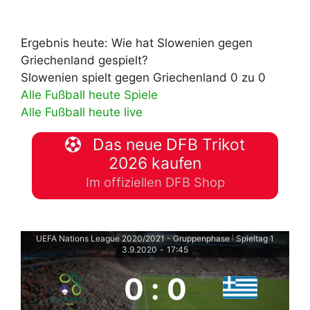
Ergebnis heute: Wie hat Slowenien gegen
Griechenland gespielt?
Slowenien spielt gegen Griechenland 0 zu 0
Alle Fußball heute Spiele
Alle Fußball heute live
Das neue DFB Trikot
2026 kaufen
Im offiziellen DFB Shop
UEFA Nations League 2020/2021 - Gruppenphase
Spieltag 1
|
3.9.2020
-
17:45
0
:
0