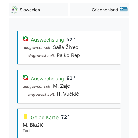
Slowenien
Griechenland
Auswechslung
52'
Saša Živec
ausgewechselt:
Rajko Rep
eingewechselt:
Auswechslung
61'
M. Zajc
ausgewechselt:
H. Vučkič
eingewechselt:
Gelbe Karte
72'
M. Blažič
Foul