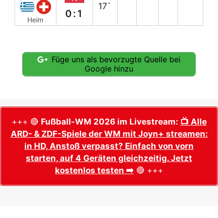
17`
0:1
Heim
Füge uns als bevorzugte Quelle bei
Google hinzu
+++ 🔴
Fußball-WM 2026 im Livestream:
📺 Alle
ARD- & ZDF-Spiele der WM mit Joyn+ streamen:
in HD, Anstoß verpasst? Einfach von vorn
starten, auf 4 Geräten gleichzeitig. Jetzt
kostenlos testen ➡️
🔴 +++