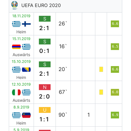
UEFA EURO 2020
18.11.2019
S
26`
6.6
2:1
Heim
15.11.2019
S
16`
6.5
0:1
Auswärts
15.10.2019
S
20`
6.6
2:1
Heim
12.10.2019
N
67`
6.0
2:0
Auswärts
8.9.2019
U
90`
1
6.9
1:1
Heim
5.9.2019