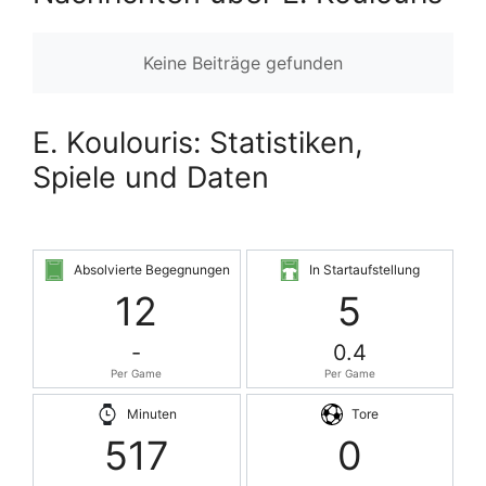
Keine Beiträge gefunden
E. Koulouris: Statistiken,
Spiele und Daten
Absolvierte Begegnungen
In Startaufstellung
12
5
-
0.4
Per Game
Per Game
Minuten
Tore
517
0