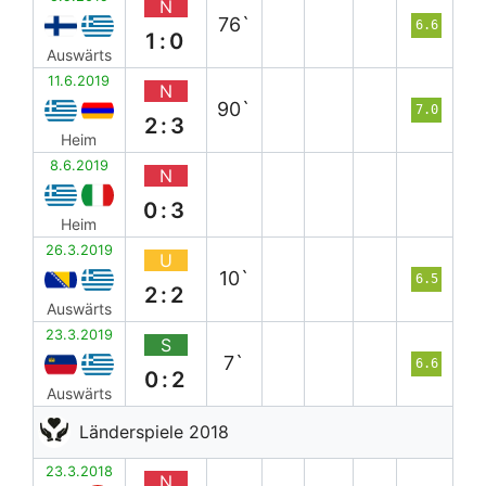
N
76`
6.6
1:0
Auswärts
11.6.2019
N
90`
7.0
2:3
Heim
8.6.2019
N
0:3
Heim
26.3.2019
U
10`
6.5
2:2
Auswärts
23.3.2019
S
7`
6.6
0:2
Auswärts
Länderspiele 2018
23.3.2018
N