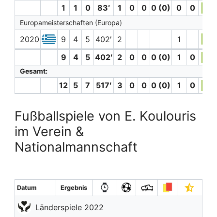
1
1
0
83′
1
0
0
0 (0)
0
0
6.7
Europameisterschaften (Europa)
2020
9
4
5
402′
2
1
6.6
9
4
5
402′
2
0
0
0 (0)
1
0
6.6
Gesamt:
12
5
7
517′
3
0
0
0 (0)
1
0
6.6
Fußballspiele von E. Koulouris
im Verein &
Nationalmannschaft
Datum
Ergebnis
Länderspiele 2022