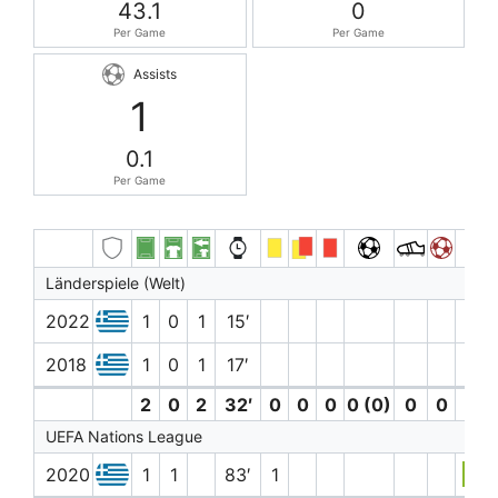
43.1
0
Per Game
Per Game
Assists
1
0.1
Per Game
Länderspiele (Welt)
2022
1
0
1
15′
2018
1
0
1
17′
2
0
2
32′
0
0
0
0 (0)
0
0
UEFA Nations League
2020
1
1
83′
1
6.7