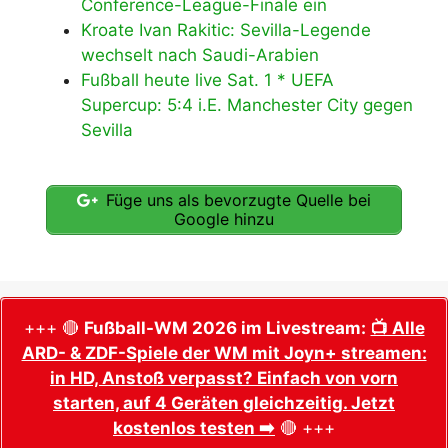
Conference-League-Finale ein
Kroate Ivan Rakitic: Sevilla-Legende
wechselt nach Saudi-Arabien
Fußball heute live Sat. 1 * UEFA
Supercup: 5:4 i.E. Manchester City gegen
Sevilla
Füge uns als bevorzugte Quelle bei
Google hinzu
+++ 🔴
Fußball-WM 2026 im Livestream:
📺 Alle
ARD- & ZDF-Spiele der WM mit Joyn+ streamen:
in HD, Anstoß verpasst? Einfach von vorn
starten, auf 4 Geräten gleichzeitig. Jetzt
kostenlos testen ➡️
🔴 +++