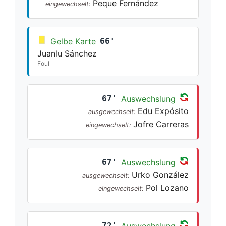
Peque Fernández
eingewechselt:
Gelbe Karte
66'
Juanlu Sánchez
Foul
67'
Auswechslung
Edu Expósito
ausgewechselt:
Jofre Carreras
eingewechselt:
67'
Auswechslung
Urko González
ausgewechselt:
Pol Lozano
eingewechselt:
72'
Auswechslung