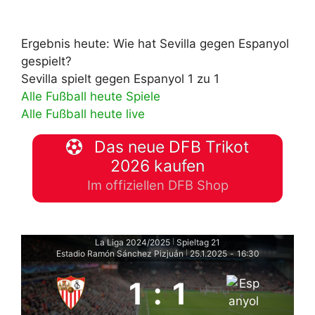
Ergebnis heute: Wie hat Sevilla gegen Espanyol
gespielt?
Sevilla spielt gegen Espanyol 1 zu 1
Alle Fußball heute Spiele
Alle Fußball heute live
Das neue DFB Trikot
2026 kaufen
Im offiziellen DFB Shop
La Liga 2024/2025
Spieltag 21
|
Estadio Ramón Sánchez Pizjuán
25.1.2025
-
16:30
|
1
:
1