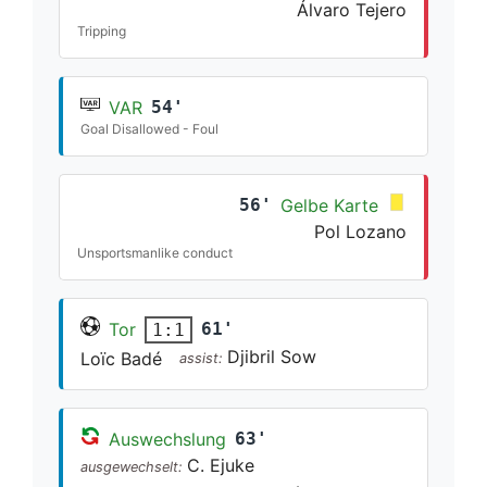
Álvaro Tejero
Tripping
VAR
54'
Goal Disallowed - Foul
56'
Gelbe Karte
Pol Lozano
Unsportsmanlike conduct
Tor
61'
1:1
Djibril Sow
Loïc Badé
assist:
Auswechslung
63'
C. Ejuke
ausgewechselt: