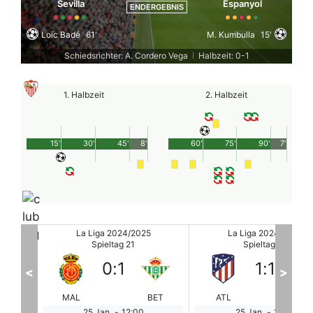
Sevilla
Espanyol
ENDERGEBNIS
Loïc Badé
61'
M. Kumbulla
15'
Schiedsrichter: A. Cordero Vega
Halbzeit: 0-1
|
1. Halbzeit
2. Halbzeit
15'
30'
45'
8'
60'
75'
90'
7'
La Liga 2024/2025
La Liga 2024/2025
Spieltag 21
Spieltag 21
1
:
1
1
:
1
<
>
BET
ATL
VIL
SEV
ES
25 Jan.
-
14:15
25 Jan.
-
16:30