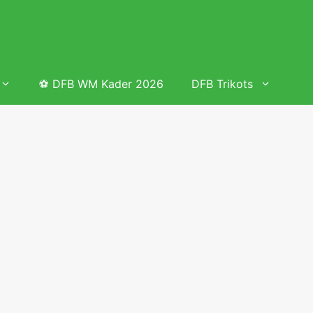
⚽ DFB WM Kader 2026
DFB Trikots
 & Tabelle
Frauenfußball heute
Deutschland Frauen Fußball Nationalmannschaft
 & Tabelle
Deutschland Frauen Länderspiele 2026 – DFB Spielplan
2026
lplan &
Deutschland Frauen Länderspiele 2025 – DFB Spielplan
2025
lplan &
Deutsche Frauen Nationalmannschaft DFB Kader 2025 &
Erfolge
elplan &