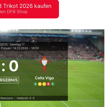
 Trikot 2026 kaufen
lplan Excel – kostenlos
ellen DFB Shop
 automatisch ausfüllen
4/2025
Spieltag 17
|
 Pizjuán
14.12.2024
-
16:30
|
:
0
Celta Vigo
RGEBNIS
S
U
U
N
S
il Manzano
Halbzeit: 0-0
|