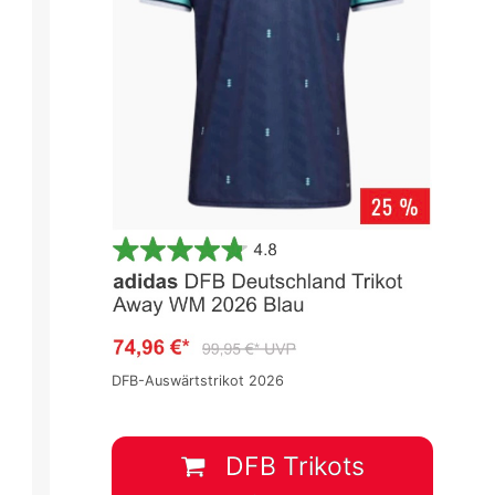
La Liga 2024/2025
La Liga 2024/2025
Spieltag 17
Spieltag 17
1
:
0
1
:
1
DFB-Auswärtstrikot 2026
L
ATL
GET
ALA
BIL
15 Dez.
-
12:00
15 Dez.
-
14:15
DFB Trikots