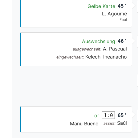
Gelbe Karte
45'
L. Agoumé
Foul
Auswechslung
46'
A. Pascual
ausgewechselt:
Kelechi Iheanacho
eingewechselt:
Tor
65'
1:0
Saúl
Manu Bueno
assist: