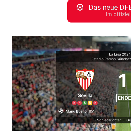
Das neue DFB
WM 2026 Spie
Im offizi
downloaden &
La Liga 202
Estadio Ramón Sánchez
1
Sevilla
ENDE
N
N
S
U
N
Manu Bueno
65'
Schiedsrichter: J. G