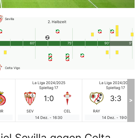
Sevilla
2. Halbzeit
60'
75'
90'
9'
Celta Vigo
La Liga 2024/2025
La Liga 2024/2025
Spieltag 17
Spieltag 17
1
:
0
3
:
3
>
IR
SEV
CEL
RAY
REA
14 Dez.
-
16:30
14 Dez.
-
19:00
el Sevilla gegen Celta