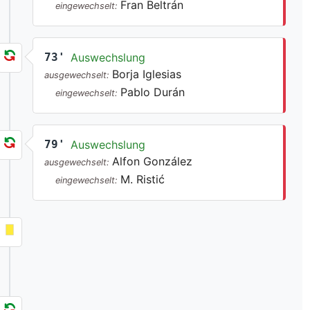
Fran Beltrán
eingewechselt:
73'
Auswechslung
Borja Iglesias
ausgewechselt:
Pablo Durán
eingewechselt:
79'
Auswechslung
Alfon González
ausgewechselt:
M. Ristić
eingewechselt: