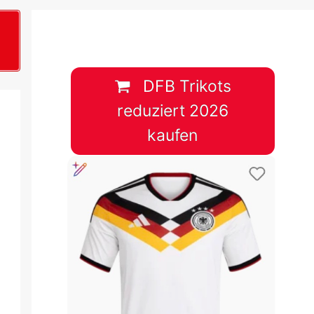
B
plan &
lplan &
DFB Trikots
reduziert 2026
lplan &
kaufen
 & Tabelle
 & Tabelle
 & Tabelle
 & Tabelle