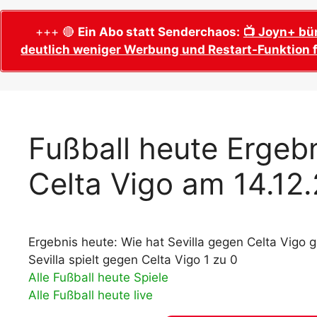
WM 2026 Sech
Termine, Ans
Wer wird Fußball-Weltmeister 2026?
+++ 🔴
Ein Abo statt Senderchaos:
📺 Joyn+ bü
deutlich weniger Werbung und Restart-Funktion f
WM 2026 Acht
Alle WM 2026 Trainer
Termine, Ans
Panini WM 2026 Sticker
WM 2026 Vier
Spielorte, T
Panini WM 2026 Stickerkollektion
WM 2026 Halb
Alle Fußball Weltmeister
Fußball heute Ergebn
Anstoßzeiten
Adidas Trionda: offizielle WM 2026
Celta Vigo am 14.12
WM 2026 Spie
Spielball
Spielort Mia
Alle Nationalspieler der FIFA Fußball WM
WM 2026 Fina
2026
Weltmeister, 
Ergebnis heute: Wie hat Sevilla gegen Celta Vigo g
WM 2026 Qualifikation in Europa: Tabelle
Fußball WM 
& Spielplan
Sevilla spielt gegen Celta Vigo 1 zu 0
Ausfüllen &
Alle Fußball heute Spiele
Alle Fußball heute live
Fußball WM 20
PDF zum Dow