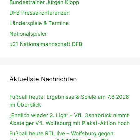
Bundestrainer Jürgen Klopp
DFB Pressekonferenzen
Länderspiele & Termine
Nationalspieler
u21 Nationalmannschaft DFB
Aktuellste Nachrichten
Fußball heute: Ergebnisse & Spiele am 7.8.2026
im Überblick
„Endlich wieder 2. Liga“ – VfL Osnabrück nimmt
Absteiger VfL Wolfsburg mit Plakat-Aktion hoch
Fußball heute RTL live – Wolfsburg gegen