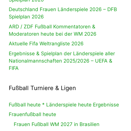
Deutschland Frauen Länderspiele 2026 – DFB
Spielplan 2026
ARD / ZDF Fußball Kommentatoren &
Moderatoren heute bei der WM 2026
Aktuelle Fifa Weltrangliste 2026
Ergebnisse & Spielplan der Länderspiele aller
Nationalmannschaften 2025/2026 – UEFA &
FIFA
Fußball Turniere & Ligen
Fußball heute * Länderspiele heute Ergebnisse
Frauenfußball heute
Frauen Fußball WM 2027 in Brasilien