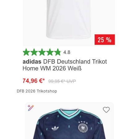
DFB 2026 Trikotshop