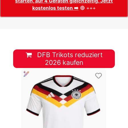
starten, auf 4 Geräten gleichzeitig. Jetzt
kostenlos testen ➡️
🔴 +++
DFB Trikots reduziert
2026 kaufen