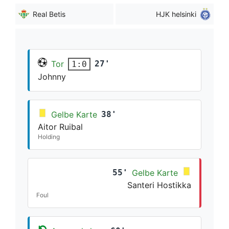
Real Betis
HJK helsinki
Tor
27'
1:0
Johnny
Gelbe Karte
38'
Aitor Ruibal
Holding
55'
Gelbe Karte
Santeri Hostikka
Foul