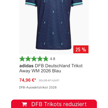
DFB-Auswärtstrikot 2026
DFB Trikots reduziert