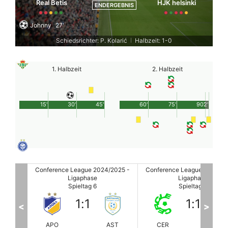
Real Betis
HJK helsinki
ENDERGEBNIS
Johnny
27'
Schiedsrichter: P. Kolarić
Halbzeit: 1-0
|
1. Halbzeit
2. Halbzeit
15'
30'
45'
60'
75'
90'
2'
2025 -
Conference League 2024/2025 -
Conference League 2024/20
Ligaphase
Ligaphase
Spieltag 6
Spieltag 6
1
:
1
5
:
1
<
>
AST
CER
IST
CHE
SH