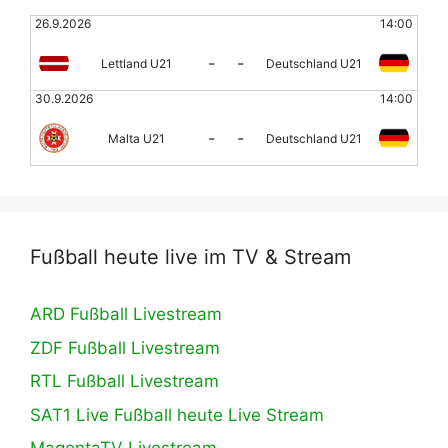
26.9.2026
14:00
-
-
Lettland U21
Deutschland U21
30.9.2026
14:00
-
-
Malta U21
Deutschland U21
Fußball heute live im TV & Stream
ARD Fußball Livestream
ZDF Fußball Livestream
RTL Fußball Livestream
SAT1 Live Fußball heute Live Stream