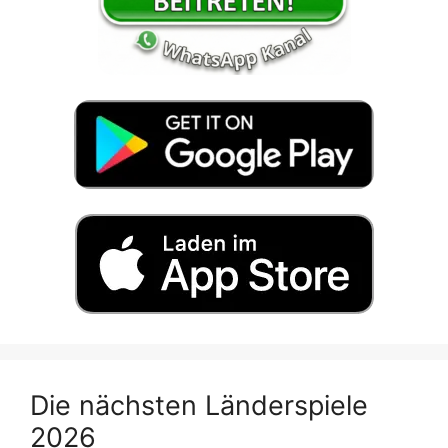
Die nächsten Länderspiele
2026