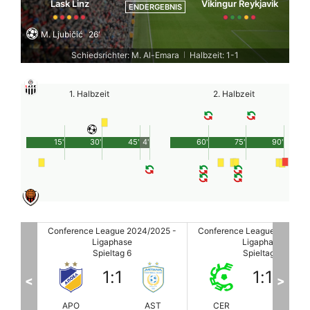
Lask Linz
Vikingur Reykjavik
ENDERGEBNIS
M. Ljubičić
26'
Schiedsrichter: M. Al-Emara
Halbzeit: 1-1
|
1. Halbzeit
2. Halbzeit
15'
30'
45'
4'
60'
75'
90'
2025 -
Conference League 2024/2025 -
Conference League 2024/20
Ligaphase
Ligaphase
Spieltag 6
Spieltag 6
1
:
1
5
:
1
<
>
AST
CER
IST
CHE
SH