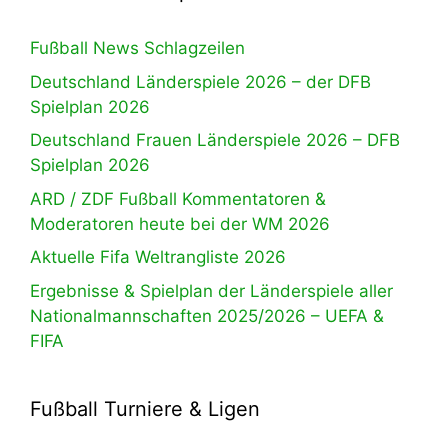
Fußball News Schlagzeilen
Deutschland Länderspiele 2026 – der DFB
Spielplan 2026
Deutschland Frauen Länderspiele 2026 – DFB
Spielplan 2026
ARD / ZDF Fußball Kommentatoren &
Moderatoren heute bei der WM 2026
Aktuelle Fifa Weltrangliste 2026
Ergebnisse & Spielplan der Länderspiele aller
Nationalmannschaften 2025/2026 – UEFA &
FIFA
Fußball Turniere & Ligen