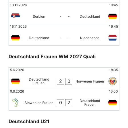
13.11.2026
19:45
-
-
Serbien
Deutschland
16.11.2026
19:45
-
-
Deutschland
Niederlande
Deutschland Frauen WM 2027 Quali
5.6.2026
18:35
Deutschland
2
0
Norwegen Frauen
Frauen
9.6.2026
16:00
Deutschland
0
2
Slowenien Frauen
Frauen
Deutschland U21