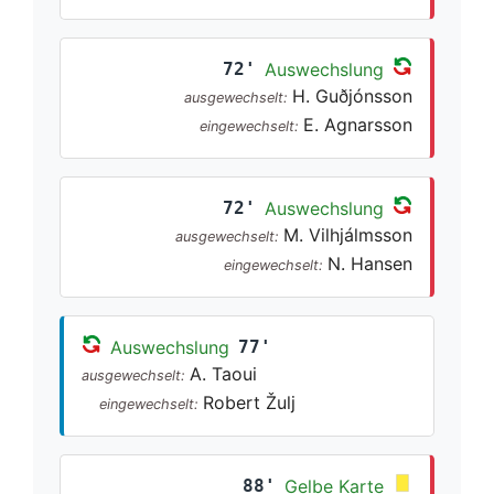
72'
Auswechslung
H. Guðjónsson
ausgewechselt:
E. Agnarsson
eingewechselt:
72'
Auswechslung
M. Vilhjálmsson
ausgewechselt:
N. Hansen
eingewechselt:
Auswechslung
77'
A. Taoui
ausgewechselt:
Robert Žulj
eingewechselt:
88'
Gelbe Karte