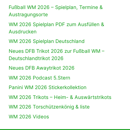
Fußball WM 2026 – Spielplan, Termine &
Austragungsorte
WM 2026 Spielplan PDF zum Ausfüllen &
Ausdrucken
WM 2026 Spielplan Deutschland
Neues DFB Trikot 2026 zur Fußball WM –
Deutschlandtrikot 2026
Neues DFB Awaytrikot 2026
WM 2026 Podcast 5.Stern
Panini WM 2026 Stickerkollektion
WM 2026 Trikots – Heim- & Auswärtstrikots
WM 2026 Torschützenkönig & liste
WM 2026 Videos