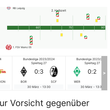
RB Leipzig
2. Halbzeit
60'
75'
90'
1. FSV Mainz 05
4
Bundesliga 2023/2024
Bundesliga 2023/2024
Spieltag 27
Spieltag 27
0
:
3
0
:
2
>
ION
BOR
SCF
WER
VfL
30 März
-
13:30
30 März
-
13:30
ur Vorsicht gegenüber