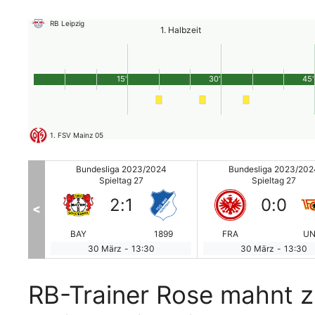
RB Leipzig
1. Halbzeit
15'
30'
45'
1. FSV Mainz 05
2024
Bundesliga 2023/2024
Bundesliga 2023/202
Spieltag 27
Spieltag 27
2
:
1
0
:
0
<
MAI
BAY
1899
FRA
UN
0
30 März
-
13:30
30 März
-
13:30
RB-Trainer Rose mahnt z