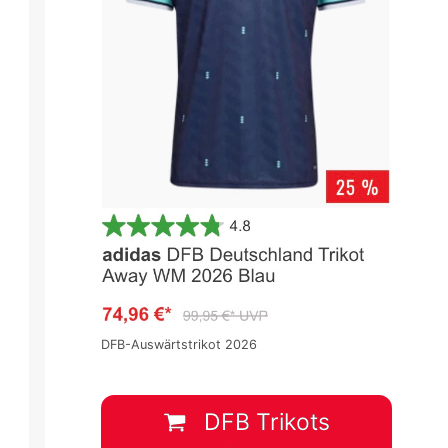
Bundesliga 2023/2024
Bundesliga 2023/2024
Spieltag 27
Spieltag 27
0
:
2
1
:
1
FCB
BVB
FCA
EFFzeh
DFB-Auswärtstrikot 2026
30 März
-
16:30
31 März
-
12:30
DFB Trikots