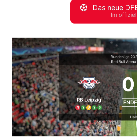
Das neue DFB
WM 2026 Spie
Im offizi
downloaden &
Bundesliga 20
Red Bull Arena
0
RB Leipzig
ENDE
N
S
U
S
S
Halb