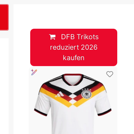
B
plan &
lplan &
DFB Trikots
reduziert 2026
lplan &
kaufen
 & Tabelle
 & Tabelle
 & Tabelle
 & Tabelle