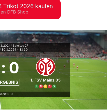
 Trikot 2026 kaufen
lplan Excel – kostenlos
ellen DFB Shop
 automatisch ausfüllen
23/2024
Spieltag 27
|
30.3.2024
-
13:30
|
:
0
1. FSV Mainz 05
RGEBNIS
S
N
U
N
S
zeit: 0-0