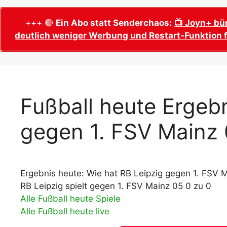
WM 2026 Sech
Termine, Ans
Wer wird Fußball-Weltmeister 2026?
+++ 🔴
Ein Abo statt Senderchaos:
📺 Joyn+ bü
deutlich weniger Werbung und Restart-Funktion f
WM 2026 Acht
Alle WM 2026 Trainer
Termine, Ans
Panini WM 2026 Sticker
WM 2026 Vier
Spielorte, T
Panini WM 2026 Stickerkollektion
WM 2026 Halb
Alle Fußball Weltmeister
Fußball heute Ergebn
Anstoßzeiten
Adidas Trionda: offizielle WM 2026
gegen 1. FSV Mainz
WM 2026 Spie
Spielball
Spielort Mia
Alle Nationalspieler der FIFA Fußball WM
WM 2026 Fina
2026
Weltmeister, 
Ergebnis heute: Wie hat RB Leipzig gegen 1. FSV M
WM 2026 Qualifikation in Europa: Tabelle
Fußball WM 
& Spielplan
RB Leipzig spielt gegen 1. FSV Mainz 05 0 zu 0
Ausfüllen &
Alle Fußball heute Spiele
Alle Fußball heute live
Fußball WM 20
PDF zum Dow