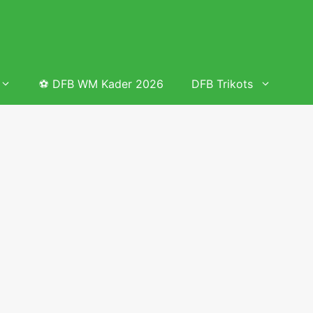
⚽ DFB WM Kader 2026
DFB Trikots
 & Tabelle
Frauenfußball heute
Deutschland Frauen Fußball Nationalmannschaft
 & Tabelle
Deutschland Frauen Länderspiele 2026 – DFB Spielplan
2026
lplan &
Deutschland Frauen Länderspiele 2025 – DFB Spielplan
2025
lplan &
Deutsche Frauen Nationalmannschaft DFB Kader 2025 &
Erfolge
elplan &