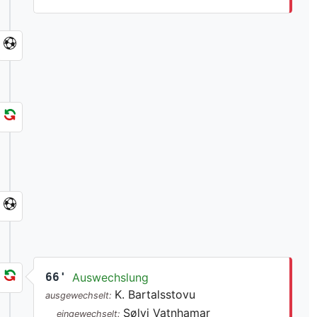
66'
Auswechslung
K. Bartalsstovu
ausgewechselt:
Sølvi Vatnhamar
eingewechselt: