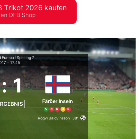
 Trikot 2026 kaufen
lplan Excel – kostenlos
ellen DFB Shop
 automatisch ausfüllen
i Europa
Spieltag 7
|
2017
-
17:45
:
1
Färöer Inseln
RGEBNIS
S
N
N
U
N
Rógvi Baldvinsson
38'