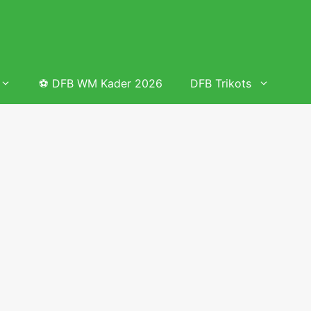
⚽ DFB WM Kader 2026
DFB Trikots
 & Tabelle
Frauenfußball heute
Deutschland Frauen Fußball Nationalmannschaft
 & Tabelle
Deutschland Frauen Länderspiele 2026 – DFB Spielplan
2026
lplan &
Deutschland Frauen Länderspiele 2025 – DFB Spielplan
2025
lplan &
Deutsche Frauen Nationalmannschaft DFB Kader 2025 &
Erfolge
elplan &