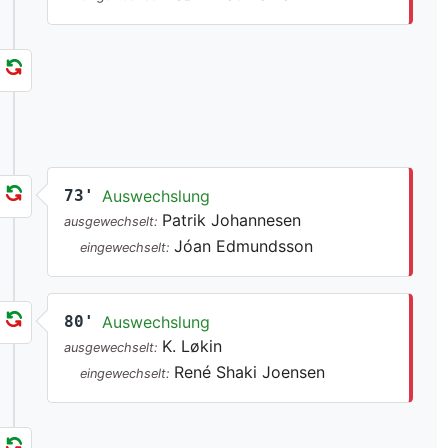
73'
Auswechslung
Patrik Johannesen
ausgewechselt:
Jóan Edmundsson
eingewechselt:
80'
Auswechslung
K. Løkin
ausgewechselt:
René Shaki Joensen
eingewechselt: