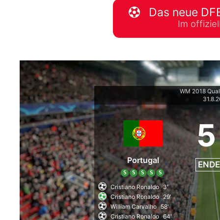
Das neue DFB
WM 2026 Spie
Im offizi
downloaden &
WM 2018 Qual
31.8.
5
Portugal
ENDE
S
S
S
S
S
Cristiano Ronaldo
3'
Cristiano Ronaldo
29'
William Carvalho
58'
Cristiano Ronaldo
64'