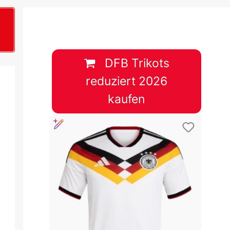
B
plan &
lplan &
DFB Trikots
reduziert 2026
lplan &
kaufen
 & Tabelle
 & Tabelle
 & Tabelle
 & Tabelle