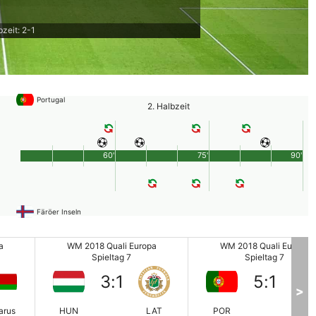
bzeit: 2-1
Portugal
2. Halbzeit
60'
75'
90'
Färöer Inseln
a
WM 2018 Quali Europa
WM 2018 Quali Europa
Spieltag 7
Spieltag 7
3
:
1
5
:
1
>
arus
HUN
LAT
POR
FAR