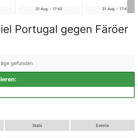
31 Aug.
-
17:45
31 Aug.
-
17:45
iel Portugal gegen Färöer
träge gefunden
ieren:
Stats
Events