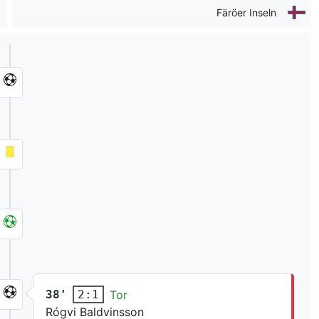
Färöer Inseln
38'
Tor
2:1
Rógvi Baldvinsson