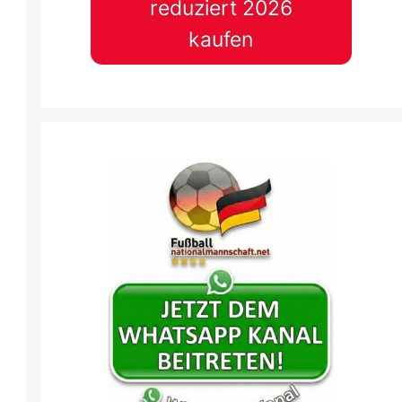
reduziert 2026
31 Aug.
-
17:45
31 Aug.
-
17:45
kaufen