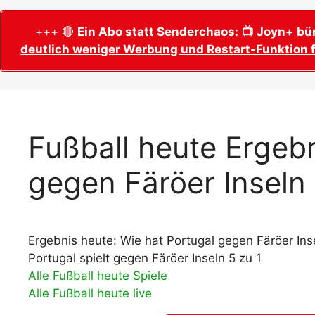
WM 2026 Sech
Termine, Ans
Wer wird Fußball-Weltmeister 2026?
+++ 🔴
Ein Abo statt Senderchaos:
📺 Joyn+ bü
deutlich weniger Werbung und Restart-Funktion f
WM 2026 Acht
Alle WM 2026 Trainer
Termine, Ans
Panini WM 2026 Sticker
WM 2026 Vier
Spielorte, T
Panini WM 2026 Stickerkollektion
WM 2026 Halb
Alle Fußball Weltmeister
Fußball heute Ergebn
Anstoßzeiten
Adidas Trionda: offizielle WM 2026
gegen Färöer Inseln
WM 2026 Spie
Spielball
Spielort Mia
Alle Nationalspieler der FIFA Fußball WM
WM 2026 Fina
2026
Weltmeister, 
Ergebnis heute: Wie hat Portugal gegen Färöer Ins
WM 2026 Qualifikation in Europa: Tabelle
Fußball WM 
& Spielplan
Portugal spielt gegen Färöer Inseln 5 zu 1
Ausfüllen &
Alle Fußball heute Spiele
Alle Fußball heute live
Fußball WM 20
PDF zum Dow