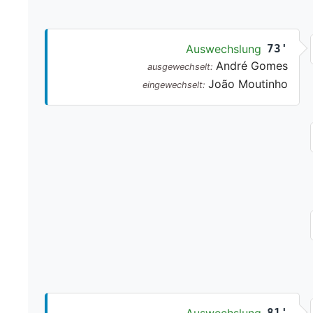
Auswechslung
73'
André Gomes
ausgewechselt:
João Moutinho
eingewechselt:
81'