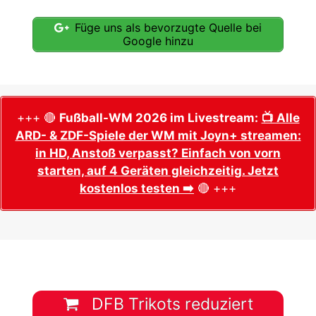
Füge uns als bevorzugte Quelle bei
Google hinzu
+++ 🔴
Fußball-WM 2026 im Livestream:
📺 Alle
ARD- & ZDF-Spiele der WM mit Joyn+ streamen:
in HD, Anstoß verpasst? Einfach von vorn
starten, auf 4 Geräten gleichzeitig. Jetzt
kostenlos testen ➡️
🔴 +++
DFB Trikots reduziert