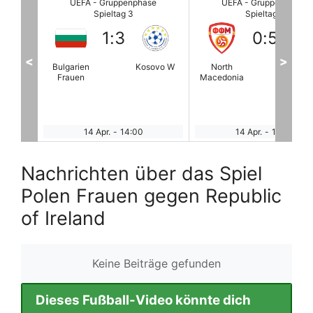
se
UEFA - Gruppenphase
UEFA - Gruppenphase
Spieltag 3
Spieltag 3
0
:
5
0
:
0
<
>
ovo W
North
Ungarn
Moldavien F
Cypru
Macedonia
Frauen
14 Apr.
-
14:00
14 Apr.
-
14:00
Nachrichten über das Spiel
Polen Frauen gegen Republic
of Ireland
Keine Beiträge gefunden
Dieses Fußball-Video könnte dich