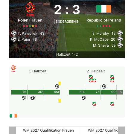
2
:
3
Polen Frauen
Republic of Ireland
ENDERGEBNIS
T. Pawollek
43'
E. Murphy
12'
E. Pajor
78'
K. McCabe
20'
M. Sheva
59'
Halbzeit: 1-2
1. Halbzeit
2. Halbzeit
15'
30'
45'
1'
60'
75'
90'
6'
rauen
WM 2027 Qualifikation Frauen
WM 2027 Qualifikation Fra