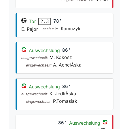
Tor
78'
2:3
E. Kamczyk
E. Pajor
assist:
Auswechslung
86'
M. Kokosz
ausgewechselt:
A. AchciÅska
eingewechselt:
Auswechslung
86'
K. JedliÅska
ausgewechselt:
P.Tomasiak
eingewechselt:
86'
Auswechslung