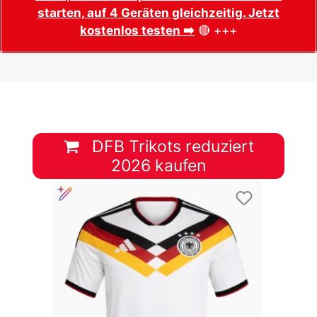
starten, auf 4 Geräten gleichzeitig. Jetzt
kostenlos testen ➡️
🔴 +++
DFB Trikots reduziert
2026 kaufen