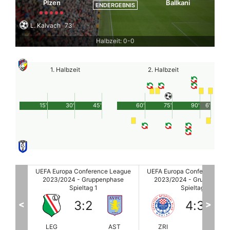
Plzen
Ballkani
ENDERGEBNIS
L. Kalvach
73'
Halbzeit: 0-0
1. Halbzeit
2. Halbzeit
15'
30'
45'
60'
75'
90'
6'
League
UEFA Europa Conference League
UEFA Europa Conference Le
hase
2023/2024 - Gruppenphase
2023/2024 - Gruppenpha
Spieltag 1
Spieltag 1
4
:
3
3
:
1
<
>
AST
ZRI
ALK
FER
CU