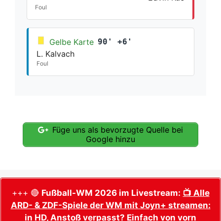
Foul
Gelbe Karte
90' +6'
L. Kalvach
Foul
Füge uns als bevorzugte Quelle bei
Google hinzu
+++ 🔴
Fußball-WM 2026 im Livestream:
📺 Alle
ARD- & ZDF-Spiele der WM mit Joyn+ streamen:
in HD, Anstoß verpasst? Einfach von vorn