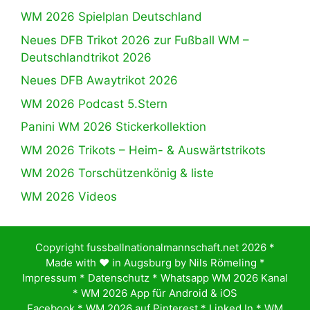
WM 2026 Spielplan Deutschland
Neues DFB Trikot 2026 zur Fußball WM –
Deutschlandtrikot 2026
Neues DFB Awaytrikot 2026
WM 2026 Podcast 5.Stern
Panini WM 2026 Stickerkollektion
WM 2026 Trikots – Heim- & Auswärtstrikots
WM 2026 Torschützenkönig & liste
WM 2026 Videos
Copyright fussballnationalmannschaft.net 2026 *
Made with ♥️ in Augsburg by
Nils Römeling
*
Impressum
*
Datenschutz
*
Whatsapp WM 2026 Kanal
*
WM 2026 App für Android & iOS
Facebook
*
WM 2026 auf Pinterest
*
Linked In
*
WM