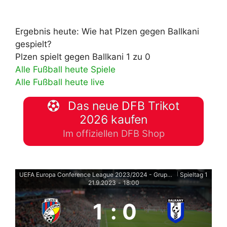
Ergebnis heute: Wie hat Plzen gegen Ballkani
gespielt?
Plzen spielt gegen Ballkani 1 zu 0
Alle Fußball heute Spiele
Alle Fußball heute live
Das neue DFB Trikot
2026 kaufen
Im offiziellen DFB Shop
UEFA Europa Conference League 2023/2024 - Gruppenphase
Spieltag 1
|
21.9.2023
-
18:00
1
:
0