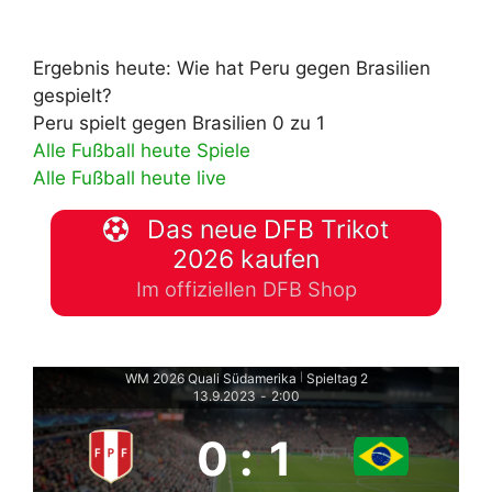
Ergebnis heute: Wie hat Peru gegen Brasilien
gespielt?
Peru spielt gegen Brasilien 0 zu 1
Alle Fußball heute Spiele
Alle Fußball heute live
Das neue DFB Trikot
2026 kaufen
Im offiziellen DFB Shop
WM 2026 Quali Südamerika
Spieltag 2
|
13.9.2023
-
2:00
0
:
1