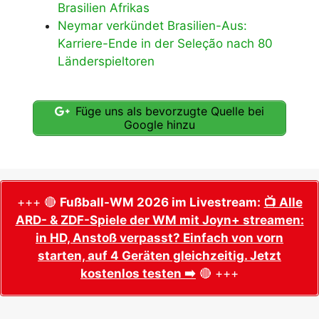
Brasilien Afrikas
Neymar verkündet Brasilien-Aus:
Karriere-Ende in der Seleção nach 80
Länderspieltoren
Füge uns als bevorzugte Quelle bei
Google hinzu
+++ 🔴
Fußball-WM 2026 im Livestream:
📺 Alle
ARD- & ZDF-Spiele der WM mit Joyn+ streamen:
in HD, Anstoß verpasst? Einfach von vorn
starten, auf 4 Geräten gleichzeitig. Jetzt
kostenlos testen ➡️
🔴 +++