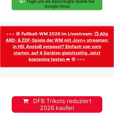
Füge uns als bevorzugte Quelle bei
Google hinzu
+++ 🔴
Fußball-WM 2026 im Livestream:
📺 Alle
ARD- & ZDF-Spiele der WM mit Joyn+ streamen:
in HD, Anstoß verpasst? Einfach von vorn
starten, auf 4 Geräten gleichzeitig. Jetzt
kostenlos testen ➡️
🔴 +++
DFB Trikots reduziert
2026 kaufen