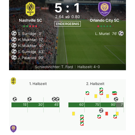
5
:
1
2.64
0.80
xG
Nashville SC
Orlando City SC
ENDERGEBNIS
S. Surridge
3'
L. Muriel
76'
H. Mukhtar
17'
H. Mukhtar
40'
S. Surridge
43'
J. Palacios
90'
Schiedsrichter: T. Ford
Halbzeit: 4-0
|
1. Halbzeit
2. Halbzeit
15'
30'
45'
60'
75'
90'
7'