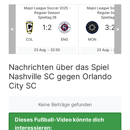
025 -
Major League Soccer 2025 -
Major League Soccer 2025
Regular Season
Regular Season
Spieltag 28
Spieltag 28
3
:
2
1
:
1
<
>
ENG
MON
Austin
UNI
Inter M
23 Aug.
-
22:30
23 Aug.
-
22:30
Nachrichten über das Spiel
Nashville SC gegen Orlando
City SC
Keine Beiträge gefunden
Dieses Fußball-Video könnte dich
interessieren: