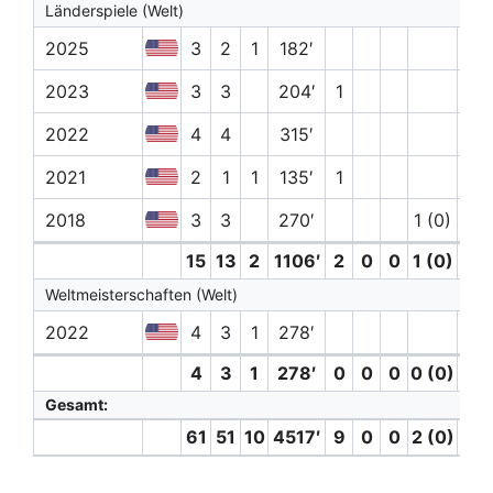
Länderspiele (Welt)
2025
3
2
1
182′
2023
3
3
204′
1
2022
4
4
315′
2021
2
1
1
135′
1
2018
3
3
270′
1 (0)
15
13
2
1106′
2
0
0
1 (0)
0
Weltmeisterschaften (Welt)
2022
4
3
1
278′
4
3
1
278′
0
0
0
0 (0)
0
Gesamt:
61
51
10
4517′
9
0
0
2 (0)
1