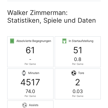
Walker Zimmerman:
Statistiken, Spiele und Daten
Absolvierte Begegnungen
In Startaufstellung
61
51
-
0.8
Per Game
Per Game
Minuten
Tore
4517
2
74.0
0.03
Per Game
Per Game
Assists