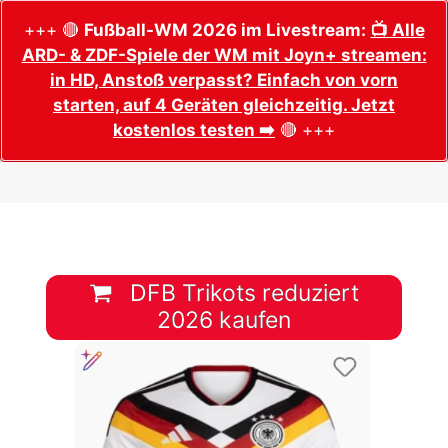
+++ 🔴
Fußball-WM 2026 im Livestream:
📺 Alle
ARD- & ZDF-Spiele der WM mit Joyn+ streamen:
in HD, Anstoß verpasst? Einfach von vorn
starten, auf 4 Geräten gleichzeitig. Jetzt
kostenlos testen ➡️
🔴 +++
DFB Trikots reduziert
2026 kaufen