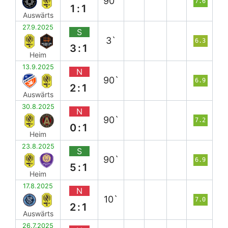
90`
7.6
1:1
Auswärts
27.9.2025
S
3`
6.3
3:1
Heim
13.9.2025
N
90`
6.9
2:1
Auswärts
30.8.2025
N
90`
7.2
0:1
Heim
23.8.2025
S
90`
6.9
5:1
Heim
17.8.2025
N
10`
7.0
2:1
Auswärts
26.7.2025