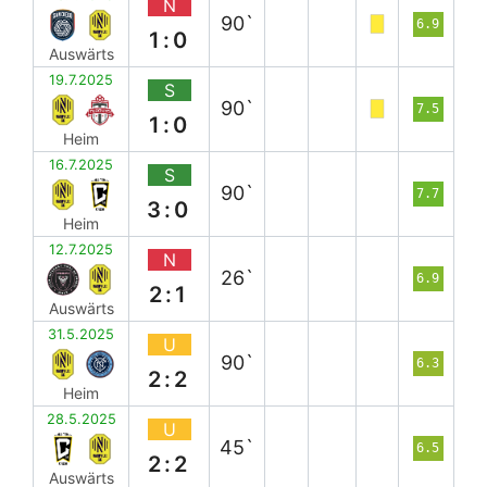
N
90`
6.9
1:0
Auswärts
19.7.2025
S
90`
7.5
1:0
Heim
16.7.2025
S
90`
7.7
3:0
Heim
12.7.2025
N
26`
6.9
2:1
Auswärts
31.5.2025
U
90`
6.3
2:2
Heim
28.5.2025
U
45`
6.5
2:2
Auswärts