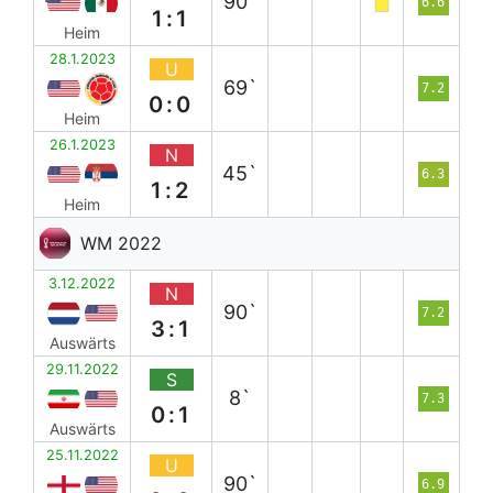
90`
6.6
1:1
Heim
28.1.2023
U
69`
7.2
0:0
Heim
26.1.2023
N
45`
6.3
1:2
Heim
WM 2022
3.12.2022
N
90`
7.2
3:1
Auswärts
29.11.2022
S
8`
7.3
0:1
Auswärts
25.11.2022
U
90`
6.9