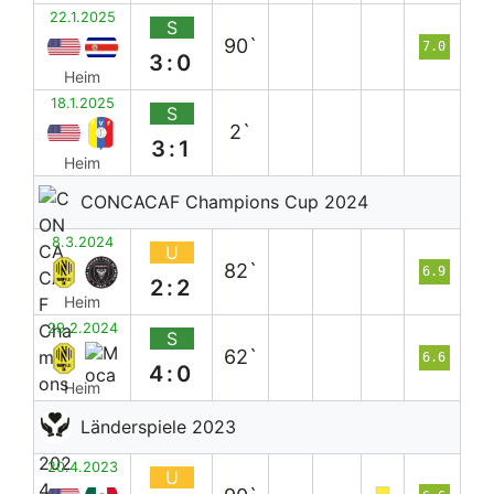
22.1.2025
S
90`
7.0
3:0
Heim
18.1.2025
S
2`
3:1
Heim
CONCACAF Champions Cup 2024
8.3.2024
U
82`
6.9
2:2
Heim
29.2.2024
S
62`
6.6
4:0
Heim
Länderspiele 2023
20.4.2023
U