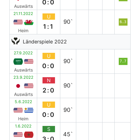
0:0
Auswärts
21.11.2022
U
90`
6.3
1:1
Heim
Länderspiele 2022
27.9.2022
U
90`
7.7
0:0
Auswärts
23.9.2022
N
90`
2:0
Auswärts
5.6.2022
U
90`
0:0
Heim
1.6.2022
S
45`
3:0