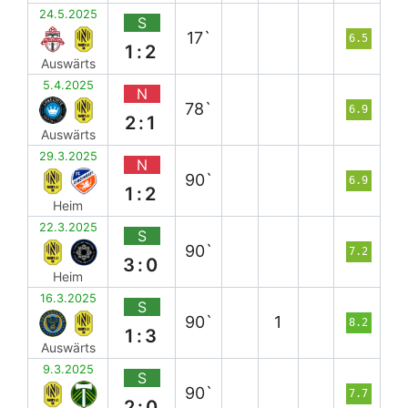
24.5.2025
S
17`
6.5
1:2
Auswärts
5.4.2025
N
78`
6.9
2:1
Auswärts
29.3.2025
N
90`
6.9
1:2
Heim
22.3.2025
S
90`
7.2
3:0
Heim
16.3.2025
S
90`
1
8.2
1:3
Auswärts
9.3.2025
S
90`
7.7
2:0