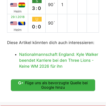
S
90`
1
3:0
Heim
29.1.2018
U
90`
0:0
Heim
Diese Artikel könnten dich auch interessieren:
Nationalmannschaft England: Kyle Walker
beendet Karriere bei den Three Lions -
Keine WM 2026 für ihn
Füge uns als bevorzugte Quelle bei
Google hinzu