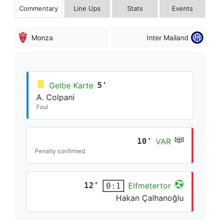
Commentary
Line Ups
Stats
Events
Monza
Inter Mailand
Gelbe Karte
5'
A. Colpani
Foul
10'
VAR
Penalty confirmed
12'
Elfmetertor
0:1
Hakan Çalhanoğlu